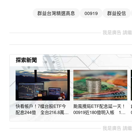
群益台灣精選高息
00919
群益投信
我是廣告 請
探索新聞
快看帳戶！7檔台股ETF今
颱風攪局ETF配息延一天！
配息244億 全台216.8萬投
00919近180億明入帳 133
資人受益
萬人準備領錢
我是廣告 請