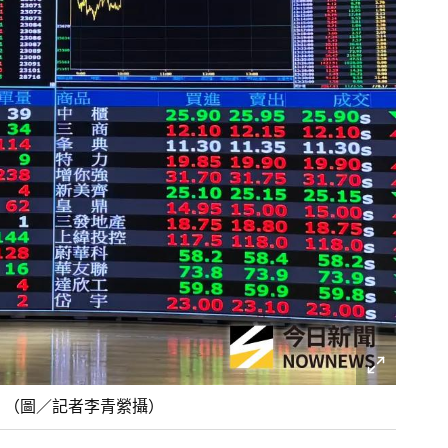
檔。（圖／記者李青縈攝）