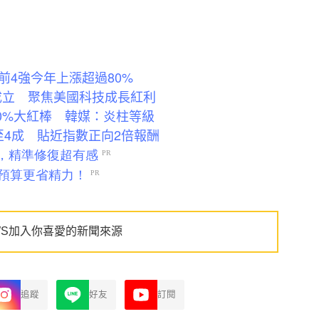
前4強今年上漲超過80%
准成立 聚焦美國科技成長紅利
20%大紅棒 韓媒：炎柱等級
電至4成 貼近指數正向2倍報酬
WS加入你喜愛的新聞來源
追蹤
好友
訂閱