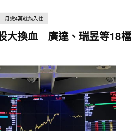
 月繳4萬就能入住
成分股大換血 廣達、瑞昱等18