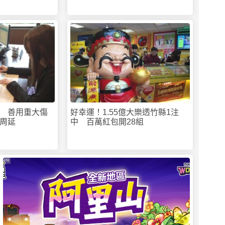
 善用重大傷
好幸運！1.55億大樂透竹縣1注
周延
中 百萬紅包開28組
PR