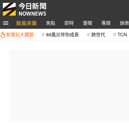
颱風來襲
焦點
即時
要聞
專題
娛樂
新電玩大觀園
88風災伴你成長
跨世代
TCN