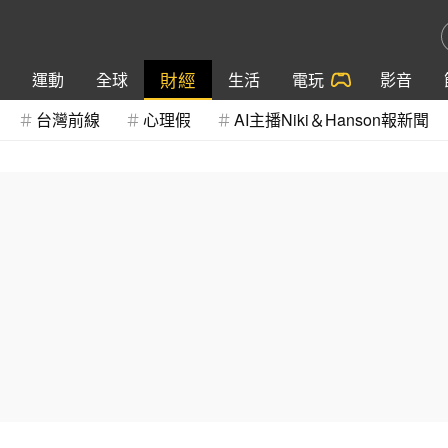
財經
運動
全球
生活
電玩
影音
台灣前線
心理假
AI主播Niki＆Hanson報新聞