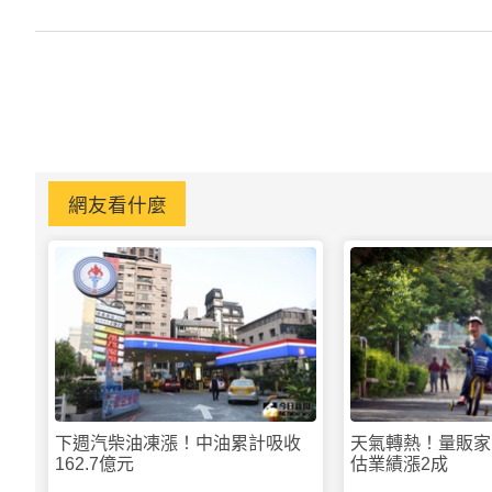
網友看什麼
下週汽柴油凍漲！中油累計吸收
天氣轉熱！量販
162.7億元
估業績漲2成