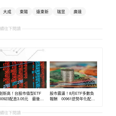
大成
東陽
遠東新
瑞昱
廣達
繼續往下閱讀
創新高！台股市值型ETF
股市震盪！8月ETF多數負
00923配息3.05元 最後買
報酬 00961逆勢年化配息
進日8／17
率衝18%
繼續往下閱讀