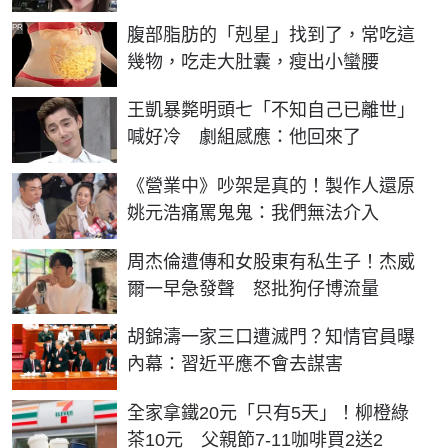
PR
腹部脂肪的「剋星」找到了，常吃這
幾物，吃走大肚囊，瘦出小蠻腰
王凱暴斃明頭七「不知自己已離世」
喊好冷 劇組感應：他回來了
《營業中》吵架是真的！製作人還原
姚元浩痛罵鬼鬼：我們無法介入
周杰倫遭傳和女股東有私生子！杰威
爾一早急發聲 怒批狗仔博流量
胡錦濤一家三口遭滅門？知情官員曝
內幕：習近平應不會去謀害
全家拿鐵20元「只有5天」！柳橙綠
茶10元 父親節7-11咖啡買2送2