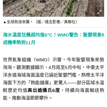
▲全球熱浪來襲。（圖／達志影像／美聯社）
海水溫度狂飆超均值6°C！WMO警告：聖嬰現象9
成機率熱到11月
世界氣象組織（WMO）示警，今年聖嬰現象來勢
洶洶。觀測數據顯示，4月底至5月中旬，中東太平
洋赤道海域海面溫度已逼近聖嬰門檻，熱帶太平洋
海面下方的「熱能儲庫」更驚人——部分區域水溫
較歷史均值
高出逾攝氏6度
，持續向海面輸送熱
能，推動海溫節節攀升。