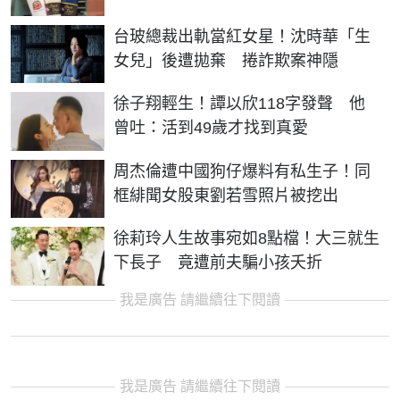
台玻總裁出軌當紅女星！沈時華「生
女兒」後遭拋棄 捲詐欺案神隱
徐子翔輕生！譚以欣118字發聲 他
曾吐：活到49歲才找到真愛
周杰倫遭中國狗仔爆料有私生子！同
框緋聞女股東劉若雪照片被挖出
徐莉玲人生故事宛如8點檔！大三就生
下長子 竟遭前夫騙小孩夭折
我是廣告 請繼續往下閱讀
我是廣告 請繼續往下閱讀