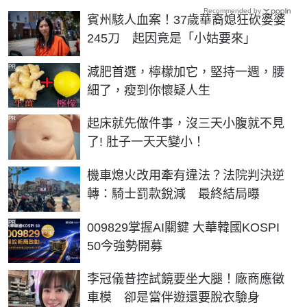
Recommended by
賓州駭人血案！37歲華裔媳狂砍婆婆
245刀 起因竟是「小姑要來」
PR
減肥首選，檸檬加它，堅持一週，腰
細了，瘦到你懷疑人生
PR
起床就先做件事，沒三天小腹就不見
了! 肚子一天天變小！
機車熄火改用牽有違法？法院判決逆
轉：騎士罰款銳減 最終結局曝
PR
009829掌握AI關鍵 大華韓國KOSPI
50今強勢開募
李冠儀昔控試鏡要坐大腿！廠商應徵
車模 卻是當伴遊還要脫衣驗身