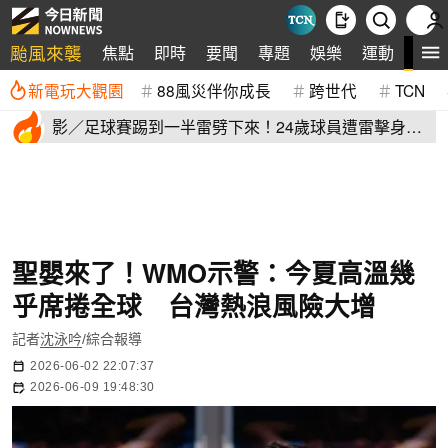
颱風來襲
全
焦點
即時
要聞
專題
娛樂
運動
新電玩大觀園
88風災伴你成長
跨世代
TCN
影／足球賽踢到一半雷劈下來！24歲球員遭雷擊身
亡 驚悚畫面曝
聖嬰來了！WMO示警：今夏高溫幾
乎席捲全球 台灣熱浪風險大增
記者
沈泳吟
/綜合報導
2026-06-02 22:07:37
2026-06-09 19:48:30