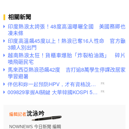
相關新聞
印度熱浪太誇張！48度高溫曝曬全國 美國務卿也
凍未條
印度高溫飆45度以上！熱浪已奪16人性命 官方籲
3類人別出門
越南熱浪太狂！貨櫃車爆胎「炸裂柏油路」 碎片
噴飛砸民宅
馬來西亞熱浪恐飆42度 吉打逾8萬學生停課改居家
學習避暑
沈泳吟
編輯記者
NOWNEWS 今日新聞 編輯