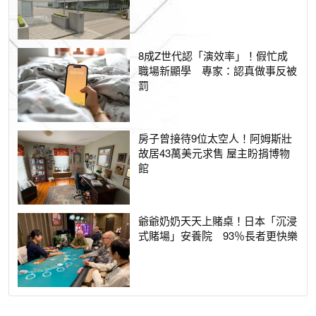
8成Z世代認「演效率」！假忙成
職場新顯學 專家：認真做事反被
罰
房子曾接待9位太空人！阿姆斯壯
故居43萬美元求售 屋主盼捐博物
館
爺爺奶奶天天上賭桌！日本「沉浸
式賭場」安養院 93％長者更快樂