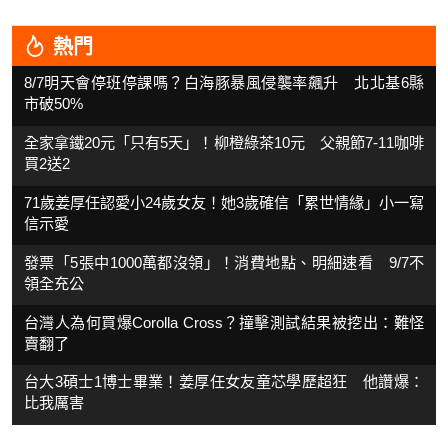
熱門
8/7明天會停班停課嗎？白海豚暴風侵襲率飆升 北北基6縣
市破50%
全家拿鐵20元「只有5天」！柳橙綠茶10元 父親節7-11咖啡
買2送2
71歲姜厚任認愛小24歲女友！她3歲確信「累世情緣」小一寫
信示愛
發票「5張中1000萬都沒領」！消費地點、明細速看 9/7不
領全充公
台灣人為何買爆Corolla Cross？撞擊測試結果被挖出：難怪
賣翻了
台大3碩士1博士畢業！姜厚任女友童芯學歷超狂 他讚爆：
比我厲害