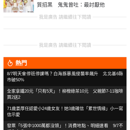
質招黑 鬼鬼曾吐：最討厭他
我是廣告 請繼續往下閱讀
我是廣告 請繼續往下閱讀
熱門
8/7明天會停班停課嗎？白海豚暴風侵襲率飆升 北北基6縣
市破50%
全家拿鐵20元「只有5天」！柳橙綠茶10元 父親節7-11咖啡
買2送2
71歲姜厚任認愛小24歲女友！她3歲確信「累世情緣」小一寫
信示愛
發票「5張中1000萬都沒領」！消費地點、明細速看 9/7不