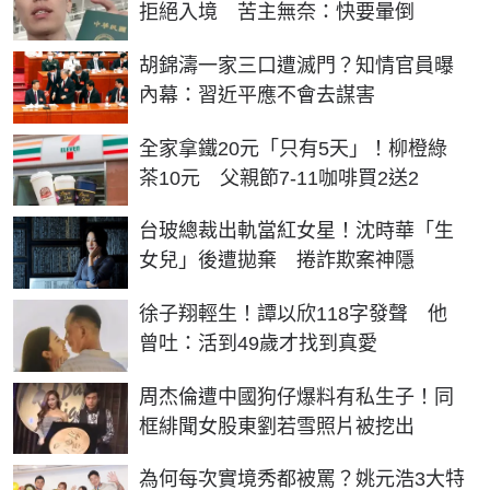
拒絕入境 苦主無奈：快要暈倒
胡錦濤一家三口遭滅門？知情官員曝
內幕：習近平應不會去謀害
全家拿鐵20元「只有5天」！柳橙綠
茶10元 父親節7-11咖啡買2送2
台玻總裁出軌當紅女星！沈時華「生
女兒」後遭拋棄 捲詐欺案神隱
徐子翔輕生！譚以欣118字發聲 他
曾吐：活到49歲才找到真愛
周杰倫遭中國狗仔爆料有私生子！同
框緋聞女股東劉若雪照片被挖出
為何每次實境秀都被罵？姚元浩3大特