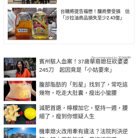
台糖將提告福懋！釀商譽受損 估
「沙拉油商品損失至少2.43億」
Recommended by
賓州駭人血案！37歲華裔媳狂砍婆婆
245刀 起因竟是「小姑要來」
PR
腹部脂肪的「剋星」找到了，常吃這
幾物，吃走大肚囊，瘦出小蠻腰
PR
減肥首選，檸檬加它，堅持一週，腰
細了，瘦到你懷疑人生
機車熄火改用牽有違法？法院判決逆