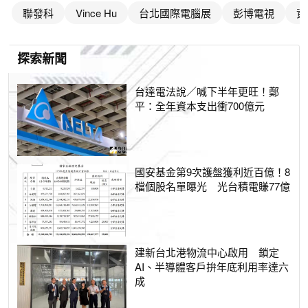
聯發科
Vince Hu
台北國際電腦展
彭博電視
資
探索新聞
台達電法說／喊下半年更旺！鄭
平：全年資本支出衝700億元
國安基金第9次護盤獲利近百億！8
檔個股名單曝光 光台積電賺77億
建新台北港物流中心啟用 鎖定
AI、半導體客戶拚年底利用率達六
成