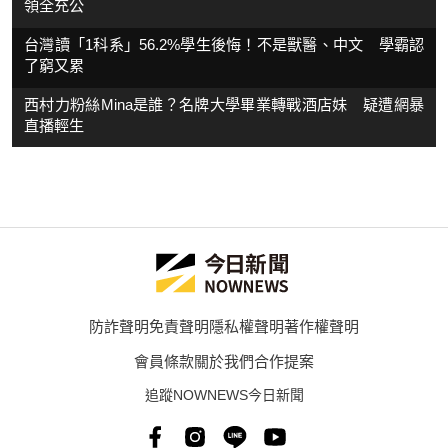
領全充公
台灣讀「1科系」56.2%學生後悔！不是獸醫、中文 學霸認
了窮又累
西村力粉絲Mina是誰？名牌大學畢業轉戰酒店妹 疑遭網暴
直播輕生
防詐聲明
免責聲明
隱私權聲明
著作權聲明
會員條款
關於我們
合作提案
追蹤NOWNEWS今日新聞