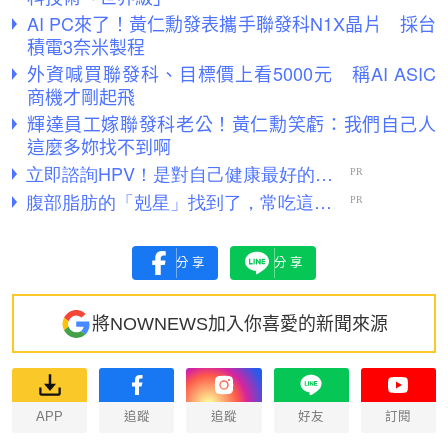
AI PC來了！黃仁勳發表攜手聯發科N1X晶片 採台
積電3奈米製程
外資喊買聯發科、目標價上看5000元 稱AI ASIC
商機才剛起飛
輝達員工嫁聯發科老公！黃仁勳笑虧：我們自己人
這麼多妳找不到啊
分享
分享
將NOWNEWS加入你喜愛的新聞來源
APP
追蹤
追蹤
好友
訂閱