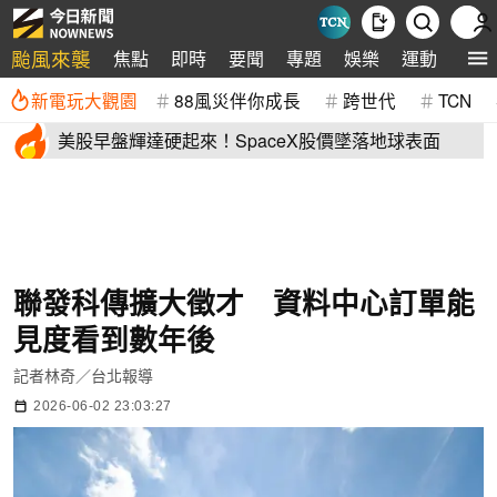
颱風來襲
焦點
即時
要聞
專題
娛樂
運動
全球
新電玩大觀園
88風災伴你成長
跨世代
TCN
美股早盤輝達硬起來！SpaceX股價墜落地球表面
聯發科傳擴大徵才 資料中心訂單能
見度看到數年後
記者林奇／台北報導
2026-06-02 23:03:27