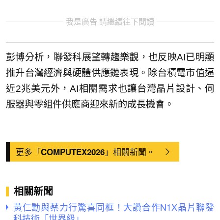
我是廣告 請繼續往下閱讀
彭博分析，聯發科展望轉趨樂觀，也反映AI已明顯
推升台灣經濟與硬體供應鏈表現。除台積電市值逼
近2兆美元外，AI相關需求也讓台灣晶片設計、伺
服器與零組件供應商迎來新的成長機會。
更多「
」相關新聞。
COMPUTEX2026
相關新聞
黃仁勳與蔡力行驚喜同框！大讚合作N1X晶片聯發
科技術「世界級」