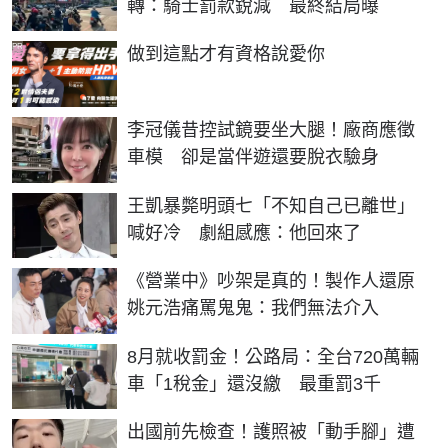
轉：騎士罰款銳減 最終結局曝
PR
做到這點才有資格說愛你
李冠儀昔控試鏡要坐大腿！廠商應徵
車模 卻是當伴遊還要脫衣驗身
王凱暴斃明頭七「不知自己已離世」
喊好冷 劇組感應：他回來了
《營業中》吵架是真的！製作人還原
姚元浩痛罵鬼鬼：我們無法介入
8月就收罰金！公路局：全台720萬輛
車「1稅金」還沒繳 最重罰3千
出國前先檢查！護照被「動手腳」遭