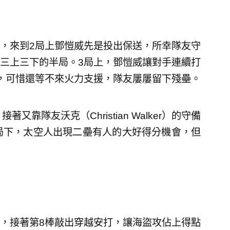
，來到2局上鄧愷威先是投出保送，所幸隊友守
三上三下的半局。3局上，鄧愷威讓對手連續打
，可惜還等不來火力支援，隊友屢屢留下殘壘。
靠隊友沃克（Christian Walker）的守備
局下，太空人出現二壘有人的大好得分機會，但
，接著第8棒敲出穿越安打，讓海盜攻佔上得點