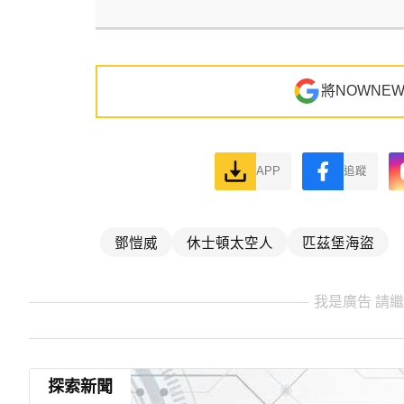
將NOWNE
APP
追蹤
鄧愷威
休士頓太空人
匹茲堡海盜
我是廣告 請
探索新聞