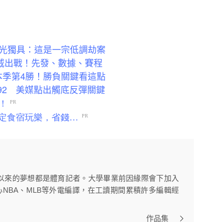
光獨具：這是一宗低調劫案
愷威出戰！先發、數據、賽程
拚本季第4勝！勝負關鍵看這點
92 美媒點出觸底反彈關鍵
以來的夢想都是體育記者。大學畢業前因緣際會下加入
心NBA、MLB等外電編譯，在工讀期間累積許多編輯經
作品集