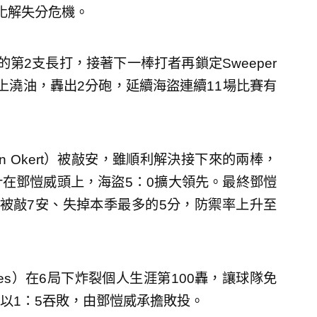
化解失分危機。
第2支長打，接著下一棒打者再鎖定Sweeper
上澆油，轟出2分砲，延續海盜連續11場比賽有
n Okert）被敲安，雖順利解決接下來的兩棒，
在鄧愷威頭上，海盜5：0擴大領先。最終鄧愷
被敲7安、失掉本季最多的5分，防禦率上升至
edes）在6局下炸裂個人生涯第100轟，讓球隊免
以1：5吞敗，由鄧愷威承擔敗投。