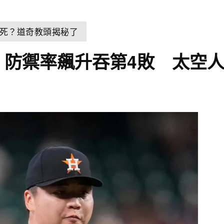
死？道奇教頭揭秘了
！防禦率飆升吞第4敗 太空人