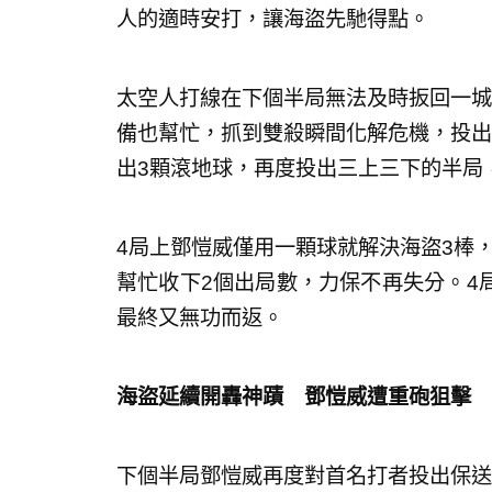
人的適時安打，讓海盜先馳得點。
太空人打線在下個半局無法及時扳回一城
備也幫忙，抓到雙殺瞬間化解危機，投出
出3顆滾地球，再度投出三上三下的半局
4局上鄧愷威僅用一顆球就解決海盜3棒，接著又
幫忙收下2個出局數，力保不再失分。4
最終又無功而返。
海盜延續開轟神蹟 鄧愷威遭重砲狙擊
下個半局鄧愷威再度對首名打者投出保送