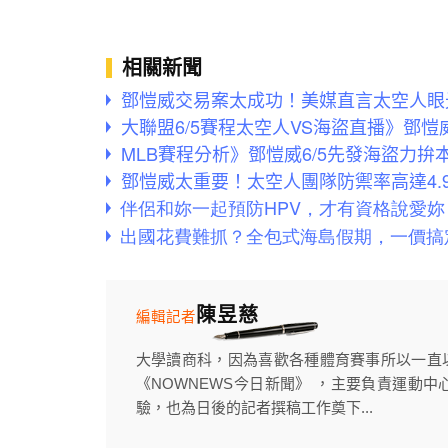
相關新聞
鄧愷威交易案太成功！美媒直言太空人眼
大聯盟6/5賽程太空人VS海盜直播》鄧
MLB賽程分析》鄧愷威6/5先發海盜力
鄧愷威太重要！太空人團隊防禦率高達4.
陳昱慈
編輯記者
大學讀商科，因為喜歡各種體育賽事所以一直
《NOWNEWS今日新聞》 ，主要負責運動中
驗，也為日後的記者撰稿工作奠下...