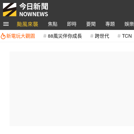
颱風來襲
焦點
即時
要聞
專題
娛樂
新電玩大觀園
88風災伴你成長
跨世代
TCN