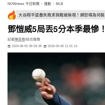
NOWnews 今日新聞
運動
MLB
大谷翔平盜壘失敗求挑戰被無視！網怒噴為何裝
鄧愷威5局丟5分本季最慘
記者
陳昱慈
/綜合報導
2026-06-05 09:59:39
2026-06-05 11:01:16