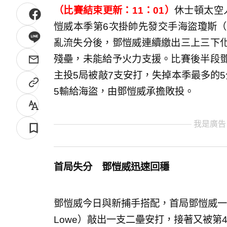
（比賽結束更新：11：01）
休士頓太空
愷威本季第6次掛帥先發交手海盜瓊斯（Ja
亂流失分後，鄧愷威連續繳出三上三下
殘壘，未能給予火力支援。比賽後半段
主投5局被敲7支安打，失掉本季最多的5
5輸給海盜，由鄧愷威承擔敗投。
我是廣告
首局失分 鄧愷威迅速回穩
鄧愷威今日與新捕手搭配，首局鄧愷威一顆偏高
Lowe）敲出一支二壘安打，接著又被第4名