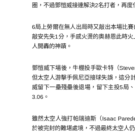
圈，不過鄧愷威接連解決2名打者，再度
6局上勞爾在無人出局時又敲出本場比賽的
敲安先失1分，手感火燙的奧赫恩此時火
人開轟的神蹟。
鄧愷威下場後，牛棚投手歐卡特（Steve
但太空人游擊手佩尼亞接球失誤，這分計
威留下一壘殘壘後退場，留下主投5局、
3.06。
雖然太空人強打帕瑞迪斯（Isaac Par
於被完封的難堪處境，不過最終太空人仍