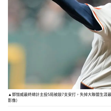
▲鄧愷威最終總計主投5局被敲7支安打，失掉大聯盟生涯最
影像）