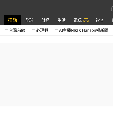
運動
全球
財經
生活
電玩
影音
台灣前線
心理假
AI主播Niki＆Hanson報新聞