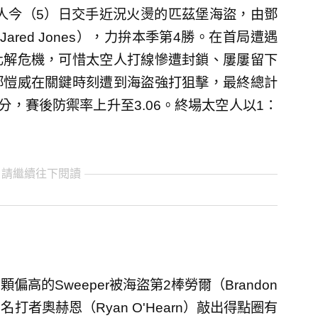
人今（5）日交手近況火燙的匹茲堡海盜，由鄧
red Jones），力拚本季第4勝。在首局遭遇
化解危機，可惜太空人打線慘遭封鎖、屢屢留下
鄧愷威在關鍵時刻遭到海盜強打狙擊，最終總計
分，賽後防禦率上升至3.06。終場太空人以1：
 請繼續往下閱讀
的Sweeper被海盜第2棒勞爾（Brandon
打者奧赫恩（Ryan O'Hearn）敲出得點圈有