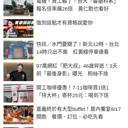
電機、資工輸了！台大「最搶科系」
報名倍率飆26倍 黃仁勳也看好
PR
做到這點才有資格說愛你
快訊／水門要關了！新北12時、台北
14時只出不進 紅黃線停車速看
97萬網紅「肥大叔」46歲猝逝！3天
前「最後身影」曝光 粉絲不捨
開工咖啡優惠！7-11咖啡買1送1
「特大杯」寄杯25元：喝到下班
嘉義終於有大型buffet！莫內饗宴8/17
開跑 餐價、訂位、必吃先看