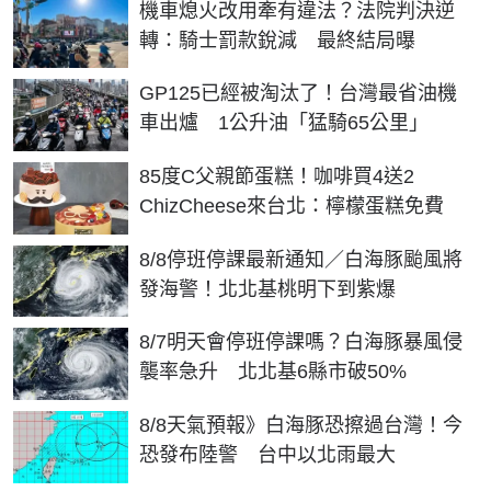
機車熄火改用牽有違法？法院判決逆
轉：騎士罰款銳減 最終結局曝
GP125已經被淘汰了！台灣最省油機
車出爐 1公升油「猛騎65公里」
85度C父親節蛋糕！咖啡買4送2
ChizCheese來台北：檸檬蛋糕免費
8/8停班停課最新通知／白海豚颱風將
發海警！北北基桃明下到紫爆
8/7明天會停班停課嗎？白海豚暴風侵
襲率急升 北北基6縣市破50%
8/8天氣預報》白海豚恐擦過台灣！今
恐發布陸警 台中以北雨最大