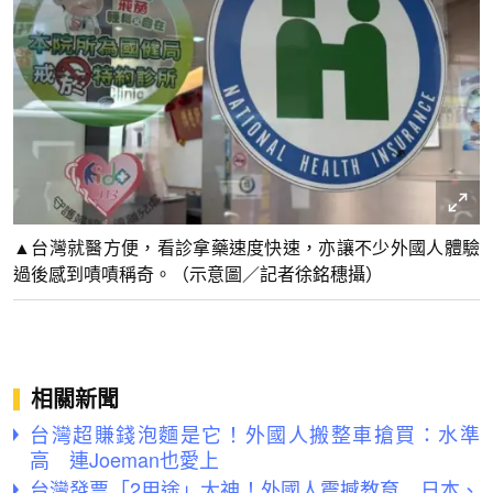
▲台灣就醫方便，看診拿藥速度快速，亦讓不少外國人體驗
過後感到嘖嘖稱奇。（示意圖／記者徐銘穗攝）
相關新聞
台灣超賺錢泡麵是它！外國人搬整車搶買：水準
高 連Joeman也愛上
台灣發票「2用途」太神！外國人震撼教育 日本、