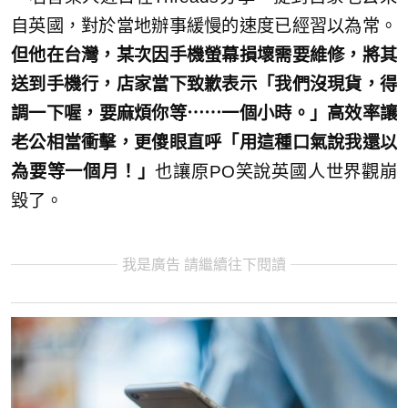
自英國，對於當地辦事緩慢的速度已經習以為常。
但他在台灣，某次因手機螢幕損壞需要維修，將其
送到手機行，店家當下致歉表示「我們沒現貨，得
調一下喔，要麻煩你等⋯⋯一個小時。」高效率讓
老公相當衝擊，更傻眼直呼「用這種口氣說我還以
為要等一個月！」
也讓原PO笑說英國人世界觀崩
毀了。
我是廣告 請繼續往下閱讀