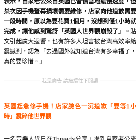
表示，自家老公來自英國已習慣當地緩慢速度，但
某次因手機螢幕損壞需要維修，店家向他道歉需要
一段時間，原以為要花費1個月，沒想到僅1小時就
完成，讓他感到驚訝「英國人世界觀崩毀了」。
貼
文引起廣大迴響，也有許多人坦言被台灣高效率給
震撼到，認為「去過國外就知道台灣有多幸福了，
真的要珍惜。」
我是廣告 請繼續往下閱讀
英國尪急修手機！店家臉色一沉道歉「要等1小
時」震碎他世界觀
一名音樂人近日在Threads分享，提到自家老公來