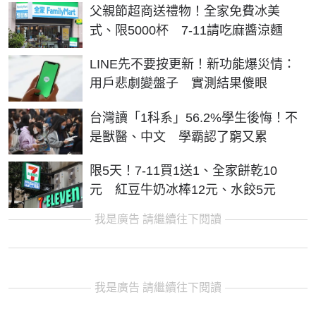
父親節超商送禮物！全家免費冰美
式、限5000杯 7-11請吃麻醬涼麵
LINE先不要按更新！新功能爆災情：
用戶悲劇變盤子 實測結果傻眼
台灣讀「1科系」56.2%學生後悔！不
是獸醫、中文 學霸認了窮又累
限5天！7-11買1送1、全家餅乾10
元 紅豆牛奶冰棒12元、水餃5元
我是廣告 請繼續往下閱讀
我是廣告 請繼續往下閱讀