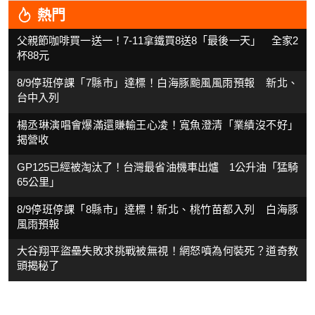
熱門
父親節咖啡買一送一！7-11拿鐵買8送8「最後一天」 全家2
杯88元
8/9停班停課「7縣市」達標！白海豚颱風風雨預報 新北、
台中入列
楊丞琳演唱會爆滿還賺輸王心凌！寬魚澄清「業績沒不好」
揭營收
GP125已經被淘汰了！台灣最省油機車出爐 1公升油「猛騎
65公里」
8/9停班停課「8縣市」達標！新北、桃竹苗都入列 白海豚
風雨預報
大谷翔平盜壘失敗求挑戰被無視！網怒噴為何裝死？道奇教
頭揭秘了