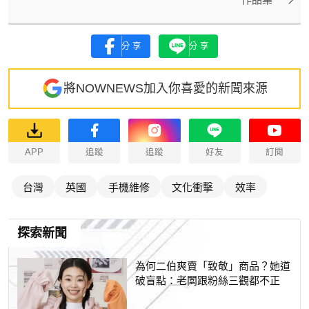
分享
分享
將NOWNEWS加入你喜愛的新聞來源
APP
追蹤
追蹤
好友
訂閱
台灣
英國
手機維修
文化衝擊
效率
探索新聞
為何二伯爽賣「致敬」商品？她道
破盲點：老闆跟粉絲三觀都不正