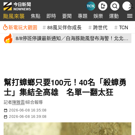
颱風來襲
焦點
即時
要聞
專題
娛樂
運動
全球
新電玩大觀園
88風災伴你成長
跨世代
TCN
8/8停班停課最新通知／白海豚颱風發布海警！北北基
桃明下到紫爆
幫打蟑螂只要100元！40名「殺蟑勇
士」集結全高雄 名單一翻太狂
記者
陳雅雲
/綜合報導
2026-06-08 16:35:08
2026-06-08 16:39:08