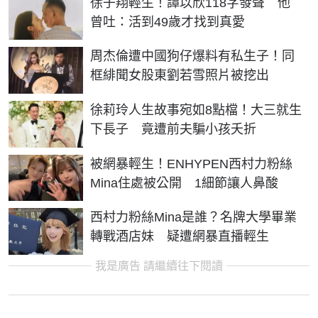
徐子翔輕生！譚以欣118字發聲 他
曾吐：活到49歲才找到真愛
周杰倫遭中國狗仔爆料有私生子！同
框緋聞女股東劉若雪照片被挖出
徐莉玲人生故事宛如8點檔！大三就生
下長子 竟遭前夫騙小孩夭折
被網暴輕生！ENHYPEN西村力粉絲
Mina住處被公開 1細節讓人鼻酸
西村力粉絲Mina是誰？名牌大學畢業
轉戰酒店妹 疑遭網暴直播輕生
我是廣告 請繼續往下閱讀