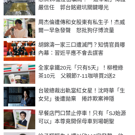
嚴信任 郭台銘避坑關鍵曝光
周杰倫遭傳和女股東有私生子！杰威
爾一早急發聲 怒批狗仔博流量
胡錦濤一家三口遭滅門？知情官員曝
內幕：習近平應不會去謀害
全家拿鐵20元「只有5天」！柳橙綠
茶10元 父親節7-11咖啡買2送2
台玻總裁出軌當紅女星！沈時華「生
女兒」後遭拋棄 捲詐欺案神隱
早餐店門口禁止停車！只有「SJ始源
可以」本尊竟開保母車到場朝聖