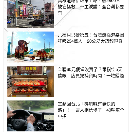
高雄道路新政策上路！破2800人
被它拯救 車主淚讚：全台灣都要
有
六福村只排第五！台灣最強遊樂園
狂吸234萬人 20公尺大恐龍現身
全聯60元便當沒賣了？眾撲空5天
傻眼 店員揭補貨時間：一堆錯過
宜蘭回台北「導航喊有更快的
路」！一票人相信慘了 40輛車全
中招