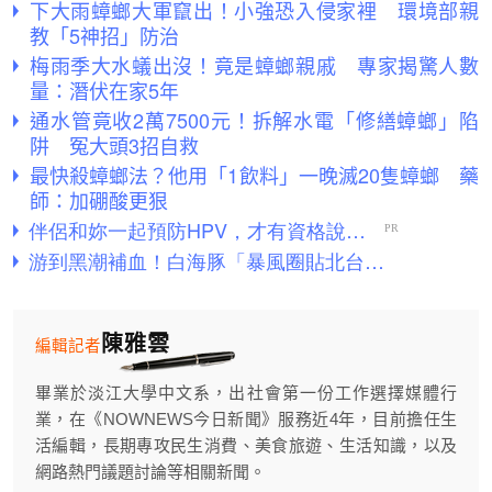
下大雨蟑螂大軍竄出！小強恐入侵家裡 環境部親
教「5神招」防治
梅雨季大水蟻出沒！竟是蟑螂親戚 專家揭驚人數
量：潛伏在家5年
通水管竟收2萬7500元！拆解水電「修繕蟑螂」陷
阱 冤大頭3招自救
最快殺蟑螂法？他用「1飲料」一晚滅20隻蟑螂 藥
師：加硼酸更狠
陳雅雲
編輯記者
畢業於淡江大學中文系，出社會第一份工作選擇媒體行
業，在《NOWNEWS今日新聞》服務近4年，目前擔任生
活編輯，長期專攻民生消費、美食旅遊、生活知識，以及
網路熱門議題討論等相關新聞。