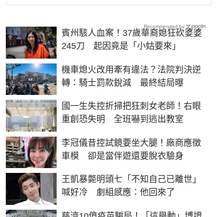
Recommended by
賓州駭人血案！37歲華裔媳狂砍婆婆
245刀 起因竟是「小姑要來」
機車熄火改用牽有違法？法院判決逆
轉：騎士罰款銳減 最終結局曝
國一生失控折掃把狂刺女老師！右眼
重創恐失明 全班嚇到逃出教室
李冠儀昔控試鏡要坐大腿！廠商應徵
車模 卻是當伴遊還要脫衣驗身
王凱暴斃明頭七「不知自己已離世」
喊好冷 劇組感應：他回來了
慈濟10億疫苗騙局！「這舉動」博證