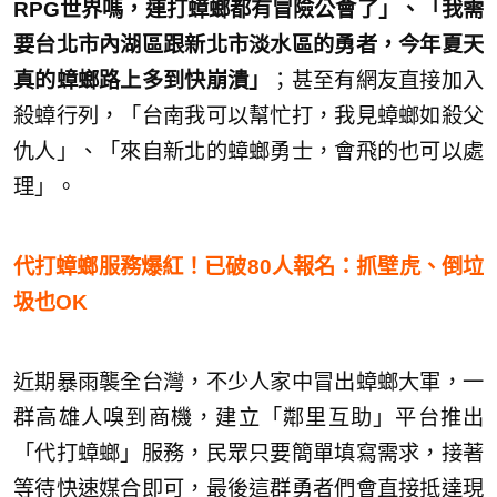
RPG世界嗎，連打蟑螂都有冒險公會了」、「我需
要台北市內湖區跟新北市淡水區的勇者，今年夏天
真的蟑螂路上多到快崩潰」
；甚至有網友直接加入
殺蟑行列，「台南我可以幫忙打，我見蟑螂如殺父
仇人」、「來自新北的蟑螂勇士，會飛的也可以處
理」。
代打蟑螂服務爆紅！已破80人報名：抓壁虎、倒垃
圾也OK
近期暴雨襲全台灣，不少人家中冒出蟑螂大軍，一
群高雄人嗅到商機，建立「鄰里互助」平台推出
「代打蟑螂」服務，民眾只要簡單填寫需求，接著
等待快速媒合即可，最後這群勇者們會直接抵達現