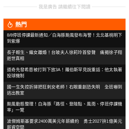
我是廣告 請繼續往下閱讀
熱門
8/8停班停課最新通知／白海豚颱風發布海警！北北基桃明下
到紫爆
長子輕生、繼女離婚！台玻夫人徐莉玲首發聲 痛揭徐子翔
逝世真相
道奇先發希恩被打到下放3A！羅伯斯罕見說重話：他太執著
投球機制
國一生失控折掃把狂刺女老師！右眼重創恐失明 全班嚇到
逃出教室
颱風動態整理！白海豚「路徑、登陸點、風雨、停班停課機
率」一覽
波傑姆斯基要求2400萬美元年薪續約 勇士2027拚1億美元
薪資空間