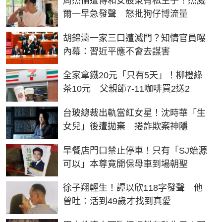
周杰倫遭傳和女股東有私生子！杰威
爾一早急發聲 怒批狗仔博流量
胡錦濤一家三口遭滅門？知情官員曝
內幕：習近平應不會去謀害
全家拿鐵20元「只有5天」！柳橙綠
茶10元 父親節7-11咖啡買2送2
台玻總裁出軌當紅女星！沈時華「生
女兒」後遭拋棄 捲詐欺案神隱
早餐店門口禁止停車！只有「SJ始源
可以」本尊竟開保母車到場朝聖
徐子翔輕生！譚以欣118字發聲 他
曾吐：活到49歲才找到真愛