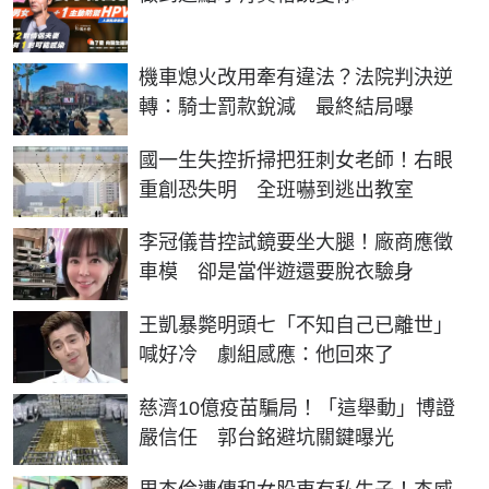
機車熄火改用牽有違法？法院判決逆
轉：騎士罰款銳減 最終結局曝
國一生失控折掃把狂刺女老師！右眼
重創恐失明 全班嚇到逃出教室
李冠儀昔控試鏡要坐大腿！廠商應徵
車模 卻是當伴遊還要脫衣驗身
王凱暴斃明頭七「不知自己已離世」
喊好冷 劇組感應：他回來了
慈濟10億疫苗騙局！「這舉動」博證
嚴信任 郭台銘避坑關鍵曝光