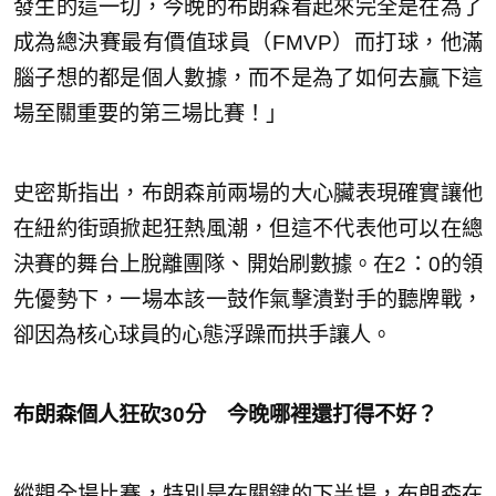
發生的這一切，今晚的布朗森看起來完全是在為了
成為總決賽最有價值球員（FMVP）而打球，他滿
腦子想的都是個人數據，而不是為了如何去贏下這
場至關重要的第三場比賽！」
史密斯指出，布朗森前兩場的大心臟表現確實讓他
在紐約街頭掀起狂熱風潮，但這不代表他可以在總
決賽的舞台上脫離團隊、開始刷數據。在2：0的領
先優勢下，一場本該一鼓作氣擊潰對手的聽牌戰，
卻因為核心球員的心態浮躁而拱手讓人。
布朗森個人狂砍30分
今晚哪裡還打得不好？
縱觀全場比賽，特別是在關鍵的下半場，布朗森在