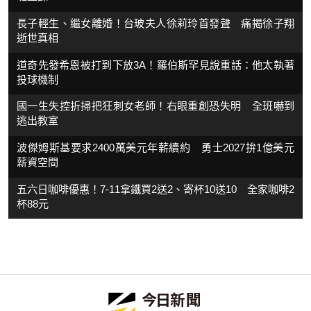
長子輕生、繼女離婚！台玻夫人徐莉玲首發聲 痛揭徐子翔
逝世真相
道奇先發希恩被打到下放3A！羅伯斯罕見說重話：他太執著
投球機制
國一生失控折掃把狂刺女老師！右眼重創恐失明 全班嚇到
逃出教室
波傑姆斯基要求2400萬美元年薪續約 勇士2027拚1億美元
薪資空間
五六日咖啡優惠！7-11拿鐵買2送2、寄杯10送10 全家咖啡2
杯88元