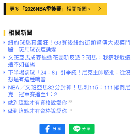
更多「
」相關新聞。
2026NBA季後賽
相關新聞
紐約球迷真瘋狂！G3賽後紐約街頭驚傳大規模鬥
毆 斑馬球衣遭撕爛
文班亞馬成麥迪遜花園新反派？斑馬：我猜我還遠
遠不如崔楊
下半場罰球「24：8」引爭議！尼克主帥怒批：從沒
想過有這種哨音
NBA／文班亞馬32分封神！馬刺115：111撂倒尼
克 冠軍賽追至1：2
分享
分享