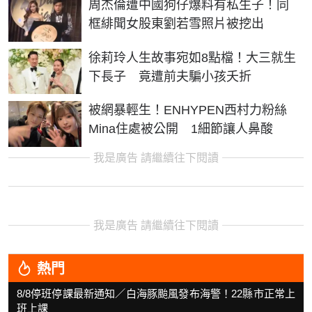
周杰倫遭中國狗仔爆料有私生子！同
框緋聞女股東劉若雪照片被挖出
徐莉玲人生故事宛如8點檔！大三就生
下長子 竟遭前夫騙小孩夭折
被網暴輕生！ENHYPEN西村力粉絲
Mina住處被公開 1細節讓人鼻酸
我是廣告 請繼續往下閱讀
我是廣告 請繼續往下閱讀
熱門
8/8停班停課最新通知／白海豚颱風發布海警！22縣市正常上
班上課