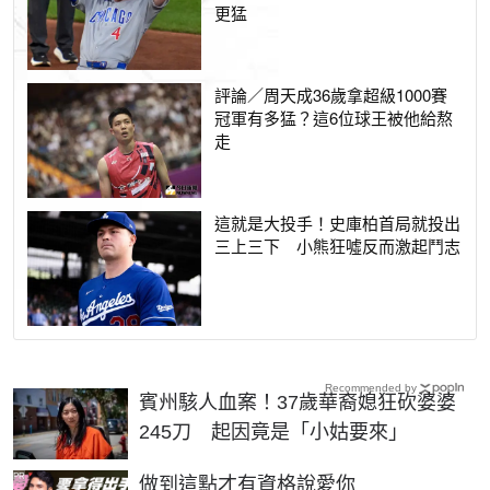
更猛
評論／周天成36歲拿超級1000賽
冠軍有多猛？這6位球王被他給熬
走
這就是大投手！史庫柏首局就投出
三上三下 小熊狂噓反而激起鬥志
Recommended by
賓州駭人血案！37歲華裔媳狂砍婆婆
245刀 起因竟是「小姑要來」
PR
做到這點才有資格說愛你