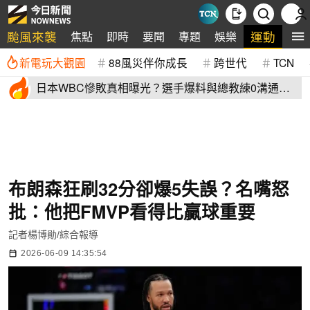
颱風來襲
運動
焦點
即時
要聞
專題
娛樂
全
新電玩大觀園
88風災伴你成長
跨世代
TCN
日本WBC慘敗真相曝光？選手爆料與總教練0溝通
連大谷翔平都吐槽
布朗森狂刷32分卻爆5失誤？名嘴怒
批：他把FMVP看得比贏球重要
記者楊博勛/綜合報導
2026-06-09 14:35:54