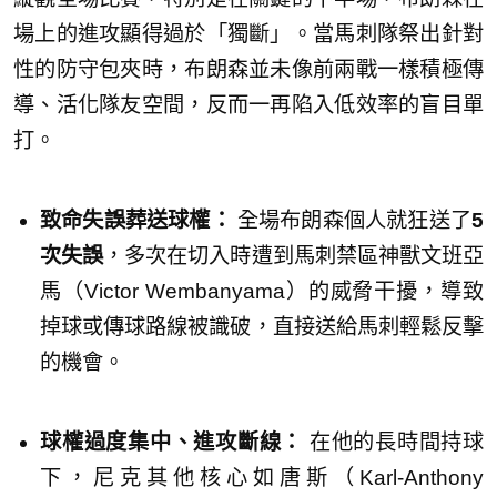
場上的進攻顯得過於「獨斷」。當馬刺隊祭出針對
性的防守包夾時，布朗森並未像前兩戰一樣積極傳
導、活化隊友空間，反而一再陷入低效率的盲目單
打。
致命失誤葬送球權：
全場布朗森個人就狂送了
5
次失誤
，多次在切入時遭到馬刺禁區神獸文班亞
馬（Victor Wembanyama）的威脅干擾，導致
掉球或傳球路線被識破，直接送給馬刺輕鬆反擊
的機會。
球權過度集中、進攻斷線：
在他的長時間持球
下，尼克其他核心如唐斯（Karl-Anthony