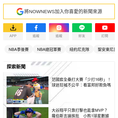
將NOWNEWS加入你喜愛的新聞來源
APP
追蹤
追蹤
好友
訂閱
NBA季後賽
NBA總冠軍賽
紐約尼克隊
聖安東尼奧
探索新聞
范國宸全壘打大賽「少打16秒」！
球迷狂喊不公平：看富邦好欺負嗎
大谷翔平只靠打擊也能拿MVP？
羅伯斯言論挨批 小熊1球星數據