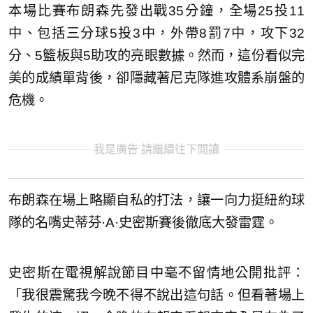
本場比賽布朗森先發出戰35分鐘，全場25投11
中、包括三分球5投3中，外帶8罰7中，攻下32
分、5籃板與5助攻的亮眼數據。然而，這份看似完
美的成績單背後，卻隱藏著尼克隊進攻體系崩盤的
危機。
我是廣告 請繼續往下閱讀
布朗森在場上略顯自私的打法，讓一向力挺紐約球
隊的名嘴史蒂芬·A·史密斯賽後徹底大發雷霆。
史密斯在電視解說節目中毫不留情地公開批評：
「我很震驚我今晚不得不說出這句話。但看著場上