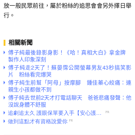
放一般民眾前往，屬於粉絲的追思會會另外擇日舉
行。
相關新聞
傅子純最後錄影身影！《哈！真相大白》拿金牌
製作人印象深刻
傅子純走2天了！蘇晏霈公開螢幕男友43秒搞笑影
片 粉絲看完爆哭
傅子純生前幫「阿母」按摩腳 鍾佳蓁心絞痛：連
親生小孩都做不到
傅子純去世前2天才打電話聊天 爸爸悲痛發聲：他
沒說身體不舒服