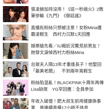
張凌赫加持沒用！《這一秒過火》2敗
筆慘輸《九門》《御廷謠》
直播批粉絲只想被注意！女粉Mina遭
霸凌輕生 西村力沉默1天回應
娛樂搶先看／IU揭近況驚見前男友！
她發文淚悼西村力粉絲Mina
台玻夫人隔13年才重逢長子！他娶回
「最美老闆」 不到兩年竟輕生
粉絲陷混亂！BLACKPINK十周年再傳
Lisa缺席 YG罕回應：全員參加
年收入破億！肥大叔生前用健康換事
業 曾連續直播17小時不休息