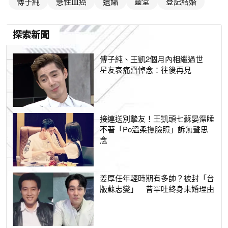
傅子純
急性血癌
遺孀
靈堂
登記結婚
探索新聞
傅子純、王凱2個月內相繼過世
星友哀痛齊悼念：往後再見
接連送別摯友！王凱頭七蘇晏霈睡
不著「Po溫柔撫臉照」訴無聲思
念
姜厚任年輕時期有多帥？被封「台
版蘇志燮」 昔罕吐終身未婚理由