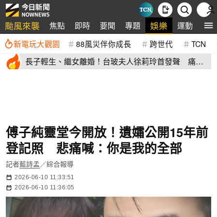
颱風來襲
娛樂
焦點
即時
要聞
專題
運動
全
新電玩大觀園
88風災伴你成長
跨世代
TCN
長子輕生、繼女離婚！台玻夫人徐莉玲首發聲 痛揭
徐子翔逝世真相
傅子純靈堂今開放！遺孀公開15年前
登記照 悲痛喊：你是我的全部
記者
藍詩孟
／綜合報導
2026-06-10 11:33:51
2026-06-10 11:36:05