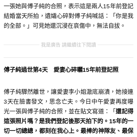
一張她與傅子純的合照，表示這是兩人15年前登記
結婚當天所拍，遺孀心碎對傅子純喊話：「你是我
的全部。」可見她還沉浸在哀傷中，無法自拔。
我是廣告 請繼續往下閱讀
傅子純過世第4天 愛妻心碎曬15年前登記照
傅子純驟然離世，讓愛妻李小姐澈底崩潰，她接連
3天在臉書發文，思念亡夫。今日中午愛妻再度曝
光一張與傅子純的合照，並在貼文寫道：「
還記得
這張照片嗎？是我們登記後那天拍下的。15年的一
切一切總總，都刻在我心上。最棒的神隊友、最保