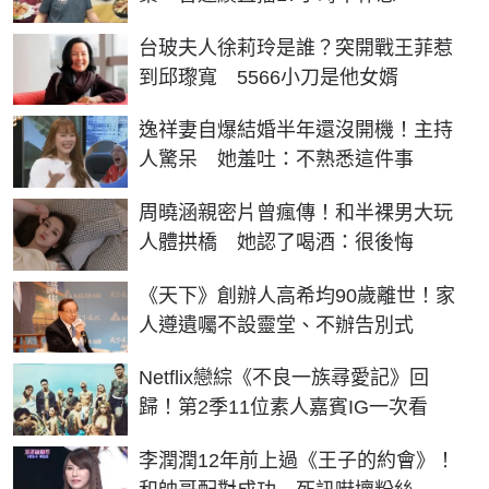
台玻夫人徐莉玲是誰？突開戰王菲惹
到邱瓈寬 5566小刀是他女婿
逸祥妻自爆結婚半年還沒開機！主持
人驚呆 她羞吐：不熟悉這件事
周曉涵親密片曾瘋傳！和半裸男大玩
人體拱橋 她認了喝酒：很後悔
《天下》創辦人高希均90歲離世！家
人遵遺囑不設靈堂、不辦告別式
Netflix戀綜《不良一族尋愛記》回
歸！第2季11位素人嘉賓IG一次看
李潤潤12年前上過《王子的約會》！