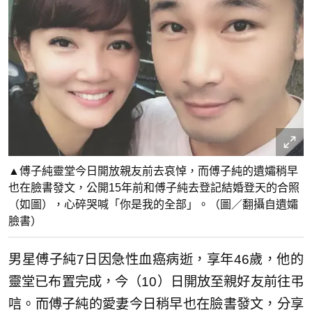
▲傅子純靈堂今日開放親友前去哀悼，而傅子純的遺孀稍早
也在臉書發文，公開15年前和傅子純去登記結婚登天的合照
（如圖），心碎哭喊「你是我的全部」。（圖／翻攝自遺孀
臉書）
男星傅子純7日因急性血癌病逝，享年46歲，他的
靈堂已布置完成，今（10）日開放至親好友前往弔
唁。而傅子純的愛妻今日稍早也在臉書發文，分享