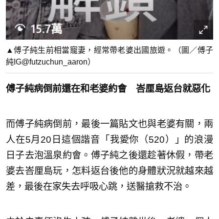
▲傅子純生前相當寵妻，經常帶老婆出國旅遊。（圖／傅子
純IG@futzuchun_aaron）
傅子純病倒前還在和老婆約會 峇厘島返台就惡化
而傅子純病倒前，最後一篇貼文也與老婆有關，兩
人在5月20日這個諧音「我愛你（520）」的浪漫
日子去泡溫泉約會。傅子純之後還趁著休假，帶老
婆去峇厘島玩，怎料返台後他的身體狀況就越來越
差，最後在家失去呼吸心跳，送醫搶救不治。