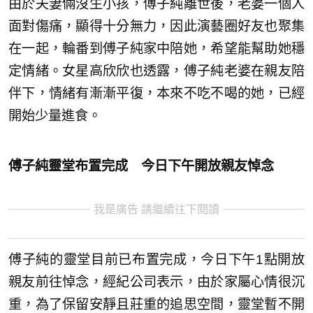
由於夫妻倆沒生小孩，傅子純離世後，老婆一個人
面對傷痛，顯得十分無力，因此演藝圈好友也聚集
在一起，輪番到傅子純家中陪她，希望能幫助她穩
定情緒。女星高欣欣也透露，傅子純老婆在親友陪
伴下，情緒有漸漸平復，本來不吃不喝的她，已經
開始少量進食。
傅子純靈堂布置完成 今日下午開放親友悼念
我是廣告 請繼續往下閱讀
傅子純的靈堂目前已布置完成，今日下午1點開放
親友前往悼念，經紀公司表示，由於家屬心情很沉
重，為了保留安靜且莊重的追思空間，靈堂暫不開