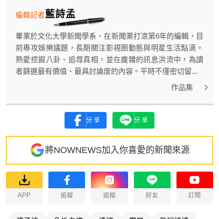
藍詩孟
編輯記者
畢業於文化大學新聞學系、在新聞業打滾第6年的編輯，目
前專攻娛樂議題，長期關注影視圈動態與明星生活點滴。
熱愛挖掘八卦、追尋真相，並在龐雜的訊息洪流中，為讀
者篩選最有價值、最具討論度的內容。平時不僅密切留...
作品集
分享
分享
將NOWNEWS加入你喜愛的新聞來源
APP
追蹤
追蹤
好友
訂閱