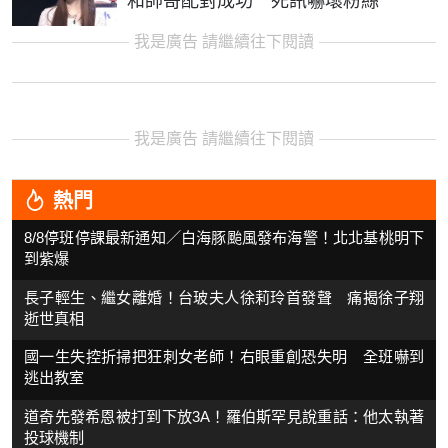
和帥哥配對成功 死訊嚇壞粉絲
我是廣告 請繼續往下閱讀
我是廣告 請繼續往下閱讀
熱門
8/8停班停課最新通知／白海豚颱風發布海警！北北基桃明下
到紫爆
長子輕生、繼女離婚！台玻夫人徐莉玲首發聲 痛揭徐子翔
逝世真相
國一生失控折掃把狂刺女老師！右眼重創恐失明 全班嚇到
逃出教室
道奇先發希恩被打到下放3A！羅伯斯罕見說重話：他太執著
投球機制