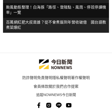
颱風動態整理！白海豚「路徑、登陸點、風雨、停班停課機
率」一覽
百萬網紅肥大叔是誰？從不會煮飯到年營收破億 國台語教
煮菜爆紅
防詐聲明
免責聲明
隱私權聲明
著作權聲明
會員條款
關於我們
合作提案
追蹤NOWNEWS今日新聞