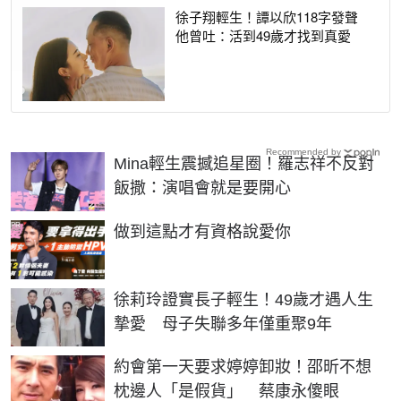
徐子翔輕生！譚以欣118字發聲
他曾吐：活到49歲才找到真愛
Recommended by
Mina輕生震撼追星圈！羅志祥不反對
飯撒：演唱會就是要開心
PR
做到這點才有資格說愛你
徐莉玲證實長子輕生！49歲才遇人生
摯愛 母子失聯多年僅重聚9年
約會第一天要求婷婷卸妝！邵昕不想
枕邊人「是假貨」 蔡康永傻眼