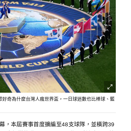
有民眾好奇為什麼台灣人瘋世界盃，一日球迷數也比棒球、籃
重開幕，本屆賽事首度擴編至48支球隊，並橫跨39