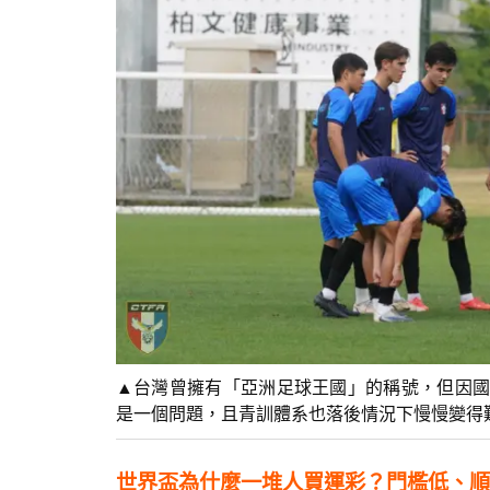
▲台灣曾擁有「亞洲足球王國」的稱號，但因國
是一個問題，且青訓體系也落後情況下慢慢變得
世界盃為什麼一堆人買運彩？門檻低、順