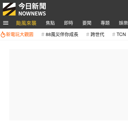
颱風來襲
焦點
即時
要聞
專題
娛樂
新電玩大觀園
88風災伴你成長
跨世代
TCN