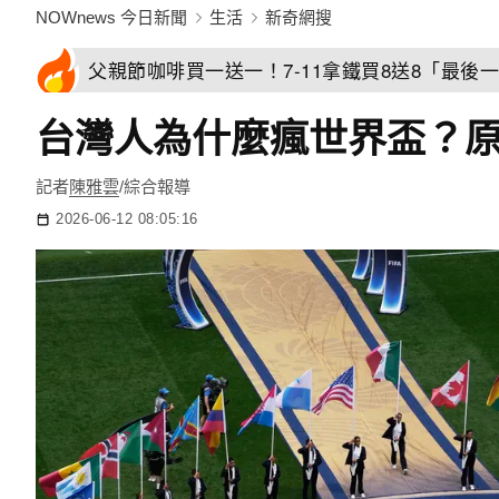
NOWnews 今日新聞
生活
新奇網搜
父親節咖啡買一送一！7-11拿鐵買8送8「最後一
台灣人為什麼瘋世界盃？原
記者
陳雅雲
/綜合報導
2026-06-12 08:05:16