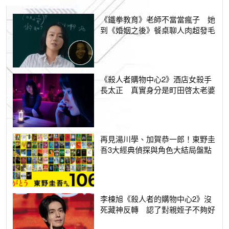
《鐵拳教育》老師不當當瘋子 她
到《婚姻之後》餐桌聊人肉超發毛
《殺人者購物中心2》酒店女殺手
長太正 真實身分是町田啓太老婆
再見湯川學、加賀恭一郎！東野圭
吾3大經典偵探與角色大結局盤點
李棟旭《殺人者的購物中心2》沒
死藏神反轉 認了對親姪子不夠好