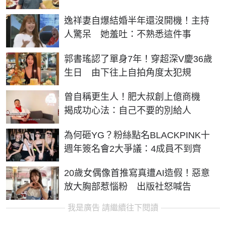
逸祥妻自爆結婚半年還沒開機！主持
人驚呆 她羞吐：不熟悉這件事
郭書瑤認了單身7年！穿超深V慶36歲
生日 由下往上自拍角度太犯規
曾自稱更生人！肥大叔創上億商機
揭成功心法：自己不要的別給人
為何砸YG？粉絲點名BLACKPINK十
週年簽名會2大爭議：4成員不到齊
20歲女偶像首推寫真遭AI造假！惡意
放大胸部惹惱粉 出版社怒喊告
我是廣告 請繼續往下閱讀