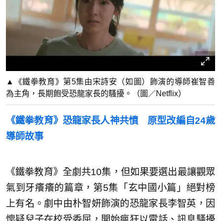
▲《鐵拳教育》第5集由宋詩安（如圖）飾演的導師崔智善
為主角，長期飽受恐龍家長的騷擾。（圖／Netflix）
《鐵拳教育》恐龍家長人神共憤 原型改編自24歲
導師故事
《鐵拳教育》全劇共10集，但如果要選出最讓觀眾
氣到牙癢癢的篇章，第5集「玄中國小篇」絕對榜
上有名。劇中由朴智妍飾演的恐龍家長李智英，因
懷疑兒子在校受委屈，開始瘋狂以電話、訊息騷擾