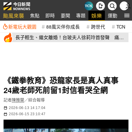
颱風來襲
娛樂
焦點
即時
要聞
專題
運動
全
新電玩大觀園
88風災伴你成長
跨世代
TCN
長子輕生、繼女離婚！台玻夫人徐莉玲首發聲 痛揭
徐子翔逝世真相
《鐵拳教育》恐龍家長是真人真事
24歲老師死前留1封信看哭全網
記者
陳雅蘭
／綜合報導
2026-06-13 14:17:04
2026-06-15 23:10:47