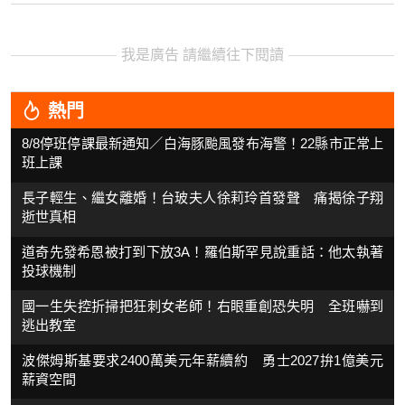
我是廣告 請繼續往下閱讀
熱門
8/8停班停課最新通知／白海豚颱風發布海警！22縣市正常上
班上課
長子輕生、繼女離婚！台玻夫人徐莉玲首發聲 痛揭徐子翔
逝世真相
道奇先發希恩被打到下放3A！羅伯斯罕見說重話：他太執著
投球機制
國一生失控折掃把狂刺女老師！右眼重創恐失明 全班嚇到
逃出教室
波傑姆斯基要求2400萬美元年薪續約 勇士2027拚1億美元
薪資空間