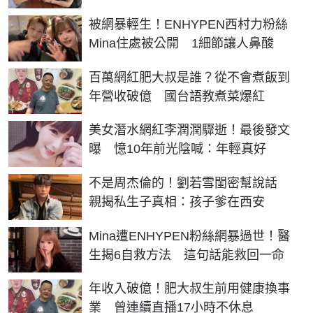
被網暴輕生！ENHYPEN西村力粉絲
Mina住處被公開 1細節讓人鼻酸
百萬網紅肥大叔是誰？從不會煮飯到
年營收破億 國台語教煮菜爆紅
美女潛水網紅李潤潤驟逝！最後發文
曝 憶10年前光陰喊：年輕真好
不是周杰倫的！劉若雪閨密幫說話
親揭私生子真相：孩子爹在西安
Mina遭ENHYPEN粉絲網暴過世！醫
生揭6自救方法 這句話能救回一命
年收入破億！肥大叔生前用健康換事
業 曾連續直播17小時不休息