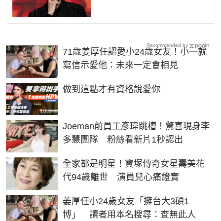
Recommended by
71歲姜厚任認愛小24歲女友！小一就
寫信示愛他：未來一定會相見
PR
做到這點才有資格說愛你
Joeman前員工彥瑋跳槽！驚喜現身李
多慧團隊 粉絲看新片1秒認出
全家都是明星！寶塚傳奇女星壽美花
代94歲離世 演員兒心痛證實
姜厚任小24歲女友「擁台大3碩1
博」 讀者用本名搜尋：查無此人