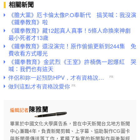
相關新聞
《膽大黨》厄卡倫太像P.O奉靳代 搞笑喊：我沒演
《鐵拳教育》啦
《鐵拳教育》藏12起真人真事！5條人命換來神劇
最小死者才13歲
《鐵拳教育》還沒演完！原作偷偷更新到244集 免
費收看方式曝光
《鐵拳教育》金武烈《王室》許楠儁一起爆紅 哭
喊：我們也有這天
陳雅蘭
編輯記者
畢業於中國文化大學廣告系，曾在中天新聞台北地方新聞
中心兼職4年，負責新聞剪輯、上字幕、協助製作CG圖卡
與新聞帶傳送等工作，累積了紮實的新聞製作與後製經