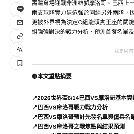
壽體育場迎戰非洲雄獅摩洛哥。巴西上一
兩支球隊實力遠遠強於同組另外兩隊，
更被外界視為決定C組龍頭實王座的關鍵
組強強對決的戰力分析、預測首發名單及
我是廣告
🟡本文重點摘要
📍2026世界盃6/14巴西VS摩洛哥基本資
📍巴西VS摩洛哥戰力戰力分析
📍巴西VS摩洛哥預計先發名單與傷兵名
📍巴西VS摩洛哥之戰焦點與結果預測