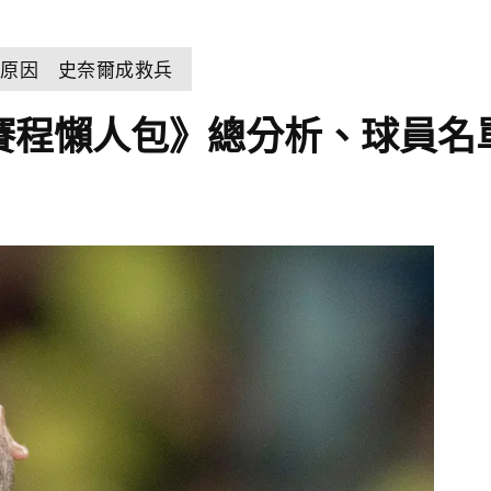
控原因 史奈爾成救兵
洛哥賽程懶人包》總分析、球員