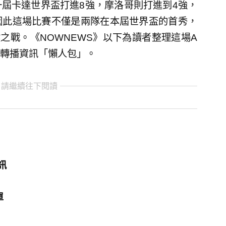
屆卡達世界盃打進8強，摩洛哥則打進到4強，
因此這場比賽不僅是兩隊在本屆世界盃的首秀，
之戰。《NOWNEWS》以下為讀者整理這場A
轉播資訊「懶人包」。
 請繼續往下閱讀
訊
單