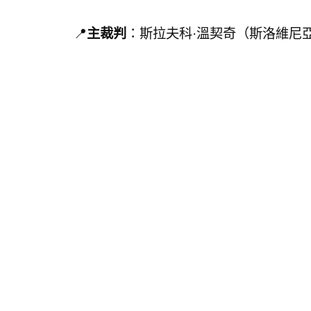
📍
主裁判
：斯拉夫科·溫契奇（斯洛維尼