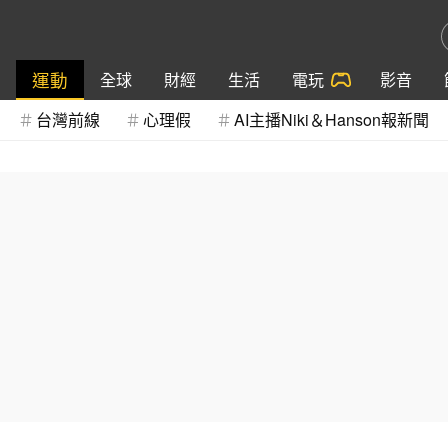
運動
全球
財經
生活
電玩
影音
台灣前線
心理假
AI主播Niki＆Hanson報新聞