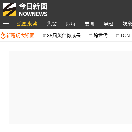
颱風來襲
焦點
即時
要聞
專題
娛樂
新電玩大觀園
88風災伴你成長
跨世代
TCN