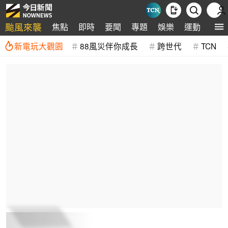
颱風來襲
焦點
即時
要聞
專題
娛樂
運動
全球
新電玩大觀園
88風災伴你成長
跨世代
TCN