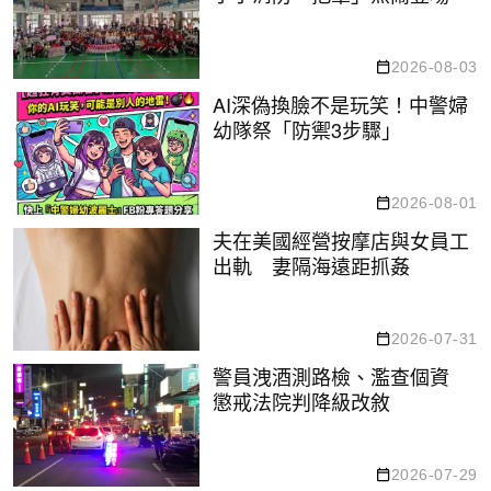
2026-08-03
AI深偽換臉不是玩笑！中警婦
幼隊祭「防禦3步驟」
2026-08-01
夫在美國經營按摩店與女員工
出軌 妻隔海遠距抓姦
2026-07-31
警員洩酒測路檢、濫查個資
懲戒法院判降級改敘
2026-07-29