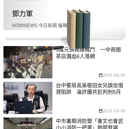
鄧力軍
NOWNEWS 今日新聞 編輯
3萬元債務爆械鬥 一中商圈
茶店濺血6人落網
2026-08-06
台中警局長吳敬田女兒誤信借
貸陷阱 淪詐團共犯判刑5月
2026-08-05
中市暑期消防營「會文也會武
小小消防一把罩」熱鬧登場