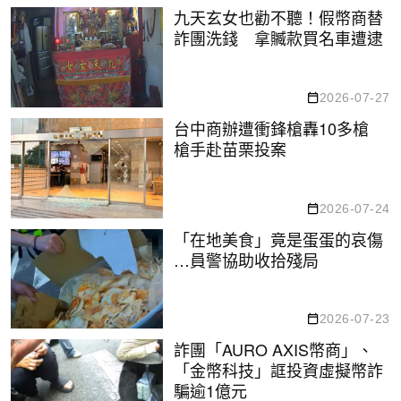
九天玄女也勸不聽！假幣商替
詐團洗錢 拿贓款買名車遭逮
2026-07-27
台中商辦遭衝鋒槍轟10多槍
槍手赴苗栗投案
2026-07-24
「在地美食」竟是蛋蛋的哀傷
…員警協助收拾殘局
2026-07-23
詐團「AURO AXIS幣商」、
「金幣科技」誆投資虛擬幣詐
騙逾1億元