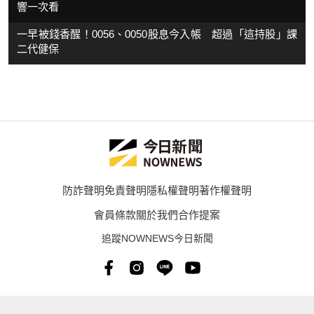
響一次看
一早被錢香醒！0056、0050股息今入帳 超過「這持股」課
二代健保
防詐聲明
免責聲明
隱私權聲明
著作權聲明
會員條款
關於我們
合作提案
追蹤NOWNEWS今日新聞