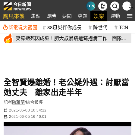
颱風來襲
娛樂
焦點
即時
要聞
專題
運動
全
新電玩大觀園
88風災伴你成長
跨世代
TCN
突猝逝死因成謎！肥大叔暴瘦遭猜抱病工作 團隊宣
布開直播揭真相
全智賢爆離婚！老公疑外遇：討厭當
她丈夫 離家出走半年
記者
陳雅蘭
/綜合報導
2021-06-03 10:34:22
2021-06-05 16:40:01