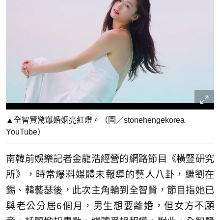
▲全智賢驚爆婚姻亮紅燈。（圖／stonehengekorea
YouTube）
南韓前娛樂記者金龍浩經營的網路節目《橫豎研究
所》，時常爆料媒體未報導的藝人八卦，繼劉在
錫、韓藝瑟後，此次主角輪到全智賢，節目指她已
與老公分居6個月，男生想要離婚，但女方不願