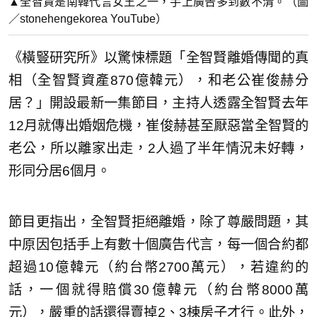
▲全智賢是南韓代言女王之一，手上廣告多到數不清。（圖
／stonehengekorea YouTube）
《橫豎研究所》以驚悚標題「全智賢離婚傳聞的真
相（全智賢資產870億韓元），和老公崔俊赫分
居？」開設最新一集節目，主持人透露全智賢去年
12月就傳出婚姻危機，崔俊赫甚至厭惡當全智賢的
老公，所以離家出走，2人過了半年情況未好轉，
形同分居6個月。
節目更指出，全智賢拒絕離婚，除了尊嚴問題，其
中原因包括手上有數十個廣告代言，每一個合約都
超過10億韓元（約台幣2700萬元），若違約的
話，一個就得賠償30億韓元（約台幣8000萬
元），嚴重的話還得賣掉2、3棟房子才行。此外，