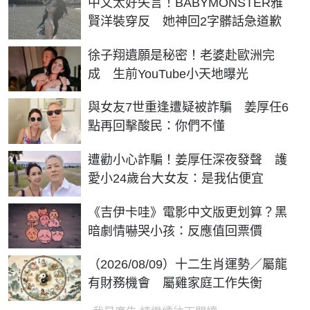
中文太好失言！BABYMONSTER雅
賢洋裝穿反 她神回2字髒話急道歉
徐子翔遺願是秘密！老婆赴歐洲完
成 生前YouTube小天地曝光
與女友7世重逢遭疑被詐騙 姜厚任6
點再回擊酸民：你們不懂
遭勸小心詐騙！姜厚任深夜發聲 護
愛小24歲台大女友：是我佔便宜
《吉伊卡哇》電影中文版更划算？黑
暗劇情嚇哭小孩：反應值回票價
（2026/08/09）十二生肖運勢／屬龍
有財務機會 屬雞家庭工作失衡