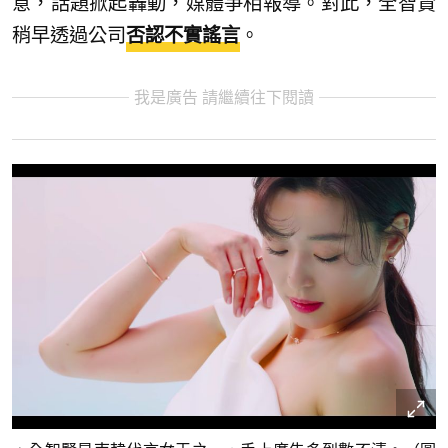
意，話題掀起轟動，媒體爭相報導。對此，全智賢
稍早透過公司
否認不實謠言
。
我是廣告 請繼續往下閱讀