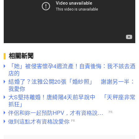
相關新聞
「她」被侵害懷孕4週流產！自責後悔：我不該去酒
店的
結婚了？泫雅公開20張「婚紗照」 謝謝另一半：
我愛你
大S堅持離婚！唐綺陽4天前早說中 「天秤座非常
抓狂」