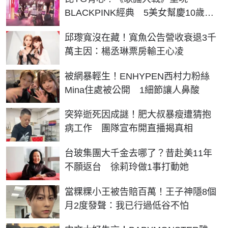
BLACKPINK經典 5美女幫慶10歲粉
絲淚
邱瓈寬沒在藏！寬魚公告營收衰退3千
萬主因：楊丞琳票房輸王心凌
被網暴輕生！ENHYPEN西村力粉絲
Mina住處被公開 1細節讓人鼻酸
突猝逝死因成謎！肥大叔暴瘦遭猜抱
病工作 團隊宣布開直播揭真相
台玻集團大千金去哪了？昔赴美11年
不願返台 徐莉玲做1事打動她
當粿粿小王被告賠百萬！王子神隱8個
月2度發聲：我已行過低谷不怕