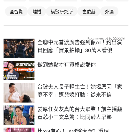
全智賢
離婚
橫豎研究所
崔俊赫
外遇
Recommended by
全聯中元普渡廣告強到像AI！釣出演
員回應「實景拍攝」30萬人看傻
PR
做到這點才有資格說愛你
台玻夫人長子輕生亡！她揭原因「家
庭不幸」遭兒媳打臉：從來不信
姜厚任女友真的台大畢業！前主播翻
童芯小三文章驚：比同齡人早熟
比YG有心！《歌謠大戰》重現