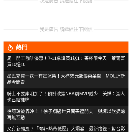
我是廣告 請繼續往下閱讀
我是廣告 請繼續往下閱讀
熱門
周一開工咖啡優惠！7-11拿鐵買1送1：寄杯限今天 萊爾富
買10送10
星巴克買一送一有星冰樂！大杯55元起優惠菜單 MOLLY新
品今開賣
騎士不要庫明加了！預計改簽NBA前MVP威少 美媒：湖人
也已經攤牌
徐莉玲被轟冷血！徐子翔過世只問喪禮開支 與譚以欣婆媳
再無互動
又有新颱風？「3颱+熱帶低壓」大爆發 最新路徑、對台影