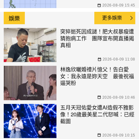
2026-08-09 15:45
娛樂
更多娛樂
突猝逝死因成謎！肥大叔暴瘦遭
猜抱病工作 團隊宣布開直播揭
真相
2026-08-09 11:08
林逸欣曬婚禮片憶父！告白愛
女：我永遠是妳天空 最後祝福
逼哭粉
2026-08-09 10:46
五月天冠佑愛女遭AI造假不雅影
像！20歲最美星二代怒喊：已經
截圖
2026-08-09 10:15