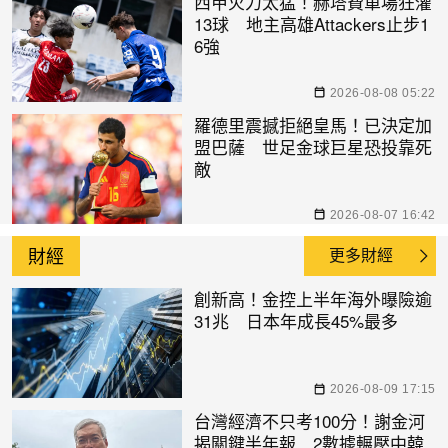
西甲火力太猛！赫塔費單場狂灌
13球 地主高雄Attackers止步1
6強
2026-08-08 05:22
羅德里震撼拒絕皇馬！已決定加
盟巴薩 世足金球巨星恐投靠死
敵
2026-08-07 16:42
財經
更多財經
創新高！金控上半年海外曝險逾
31兆 日本年成長45%最多
2026-08-09 17:15
台灣經濟不只考100分！謝金河
揭關鍵半年報 2數據輾壓中韓