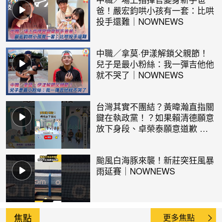
爸！嚴宏鈞哄小孩有一套：比哄
投手還難｜NOWNEWS
中職／拿莫·伊漾解鎖父親節！
兒子是最小粉絲：我一彈吉他他
就不哭了｜NOWNEWS
台灣其實不團結？黃暐瀚直指關
鍵在執政黨！？如果賴清德願意
放下身段、卓榮泰願意道歉 局
面會完全不同！？｜NOWNEW
S
颱風白海豚來襲！新莊突狂風暴
雨延賽｜NOWNEWS
焦點
更多焦點