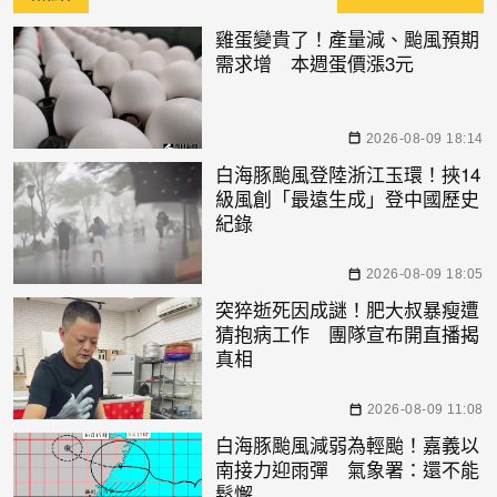
雞蛋變貴了！產量減、颱風預期
需求增 本週蛋價漲3元
2026-08-09 18:14
白海豚颱風登陸浙江玉環！挾14
級風創「最遠生成」登中國歷史
紀錄
2026-08-09 18:05
突猝逝死因成謎！肥大叔暴瘦遭
猜抱病工作 團隊宣布開直播揭
真相
2026-08-09 11:08
白海豚颱風減弱為輕颱！嘉義以
南接力迎雨彈 氣象署：還不能
鬆懈