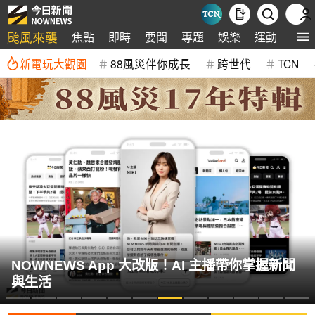
颱風來襲
焦點
即時
要聞
專題
娛樂
運動
全球
新電玩大觀園
88風災伴你成長
跨世代
TCN
NOWNEWS App 大改版！AI 主播帶你掌握新聞
與生活