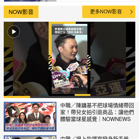
NOW影音
更多NOW影音
中職／陳鏞基不把球場情緒帶回
家！帶兒女拍引退商品：讓他們
體驗當球星感覺｜NOWNEWS
中職／場上指揮官變身新手爸