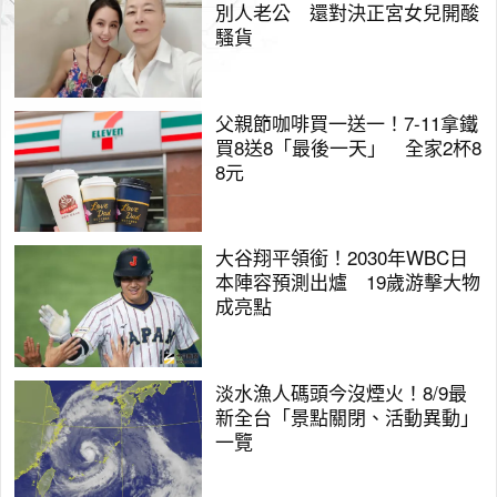
別人老公 還對決正宮女兒開酸
騷貨
父親節咖啡買一送一！7-11拿鐵
買8送8「最後一天」 全家2杯8
8元
大谷翔平領銜！2030年WBC日
本陣容預測出爐 19歲游擊大物
成亮點
淡水漁人碼頭今沒煙火！8/9最
新全台「景點關閉、活動異動」
一覽