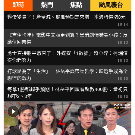
即時
熱門
焦點
颱風襲台
雞蛋變貴了！產量減、颱風預期需求增 本週蛋價漲3元
18:14
《吉伊卡哇》電影中文版更划算？黑暗劇情嚇哭小孩：反
應值回票價
18:13
勇士直接躺平放棄了！外媒提「1數據」超心碎：柯瑞值
得你們努力
18:13
打球是為了「生活」！林岳平談帶兵哲學：盼選手成為全
聯盟的戰力
18:10
每拿1勝都超乎預期！林岳平回頭看執教400勝：當初只
想帶2、3年
18:10