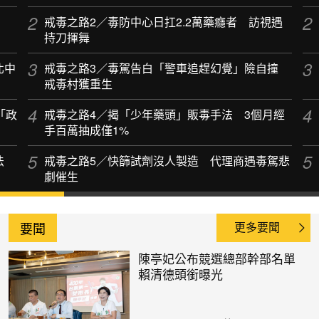
戒毒之路2／毒防中心日扛2.2萬藥癮者 訪視遇
持刀揮舞
北中
戒毒之路3／毒駕告白「警車追趕幻覺」險自撞
戒毒村獲重生
「政
戒毒之路4／揭「少年藥頭」販毒手法 3個月經
手百萬抽成僅1%
鬥法
戒毒之路5／快篩試劑沒人製造 代理商遇毒駕悲
劇催生
要聞
更多要聞
陳亭妃公布競選總部幹部名單
賴清德頭銜曝光