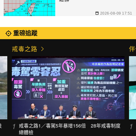
2026-08-09 17:51
重磅追蹤
戒毒之路
伴
技
戒毒之路1／毒駕5年暴增156倍 28年戒毒制度
總體檢