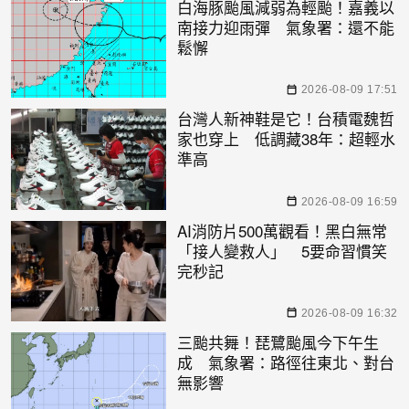
白海豚颱風減弱為輕颱！嘉義以
南接力迎雨彈 氣象署：還不能
鬆懈
2026-08-09 17:51
台灣人新神鞋是它！台積電魏哲
家也穿上 低調藏38年：超輕水
準高
2026-08-09 16:59
AI消防片500萬觀看！黑白無常
「接人變救人」 5要命習慣笑
完秒記
2026-08-09 16:32
三颱共舞！琵鷺颱風今下午生
成 氣象署：路徑往東北、對台
無影響