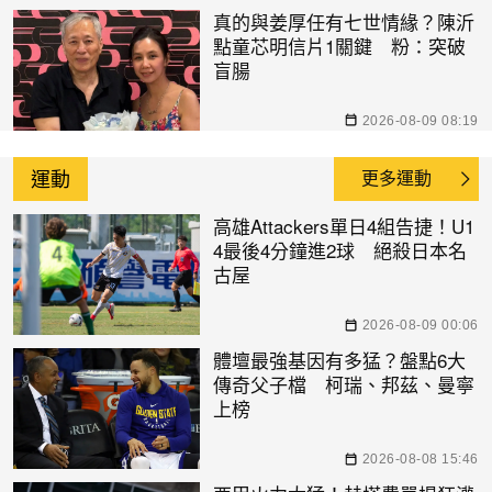
真的與姜厚任有七世情緣？陳沂
點童芯明信片1關鍵 粉：突破
盲腸
2026-08-09 08:19
運動
更多運動
高雄Attackers單日4組告捷！U1
4最後4分鐘進2球 絕殺日本名
古屋
2026-08-09 00:06
體壇最強基因有多猛？盤點6大
傳奇父子檔 柯瑞、邦茲、曼寧
上榜
2026-08-08 15:46