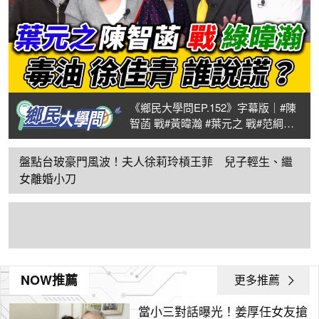
《鄉民大學問EP.152》字幕版｜#陳
智菡 戰#黃暐瀚 #葉元之 戰#范綱皓
毒油卓內閣真有謊言？徐佳青當特權
媽媽？執政黨和在野黨 人民到底該信
盤點台玻豪門風波！夫人徐莉玲槓王菲 兒子輕生、繼
誰？
女離婚小刀
NOW推薦
更多推薦
當小三對話曝光！姜厚任女友搶