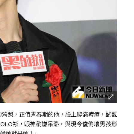
的舊照，正值青春期的他，臉上爬滿痘痘，試戴
OLO衫，眼神稍嫌呆滯，與現今俊俏壞男孩形
候帥就是帥！」