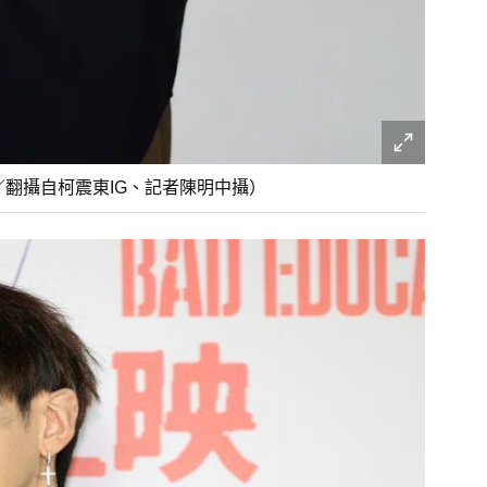
／翻攝自柯震東IG、記者陳明中攝）