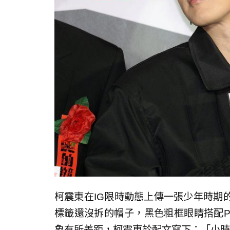
柯震東在IG限時動態上傳一張少年時期
標籤還沒拆的帽子，黑色粗框眼睛搭配P
象有所差距，柯震東於配文寫下：「小時