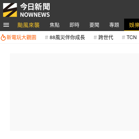
颱風來襲
娛
焦點
即時
要聞
專題
新電玩大觀園
88風災伴你成長
跨世代
TCN