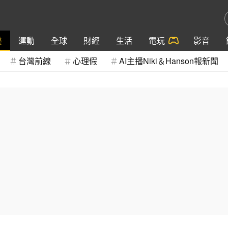
樂
運動
全球
財經
生活
電玩
影音
台灣前線
心理假
AI主播Niki＆Hanson報新聞