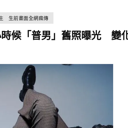
輕生 生前畫面全網瘋傳
小時候「普男」舊照曝光 變