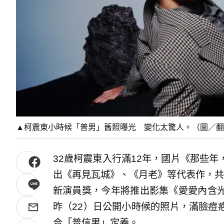
▲柯震東小時候「普男」舊照曝光 變化太驚人。（圖／翻
32歲柯震東入行滿12年，國片《那些
出《再見瓦城》、《月老》等代表作，共
新演員獎，今年將推出影集《愛愛內含
昨（22）日公開小時候的照片，滿臉痘
合「普信男」定義。