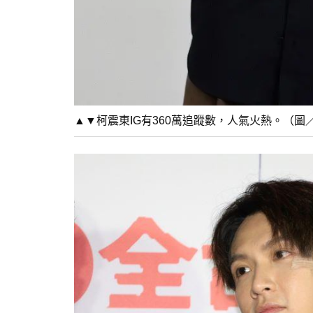
▲▼柯震東IG有360萬追蹤數，人氣火熱。（圖