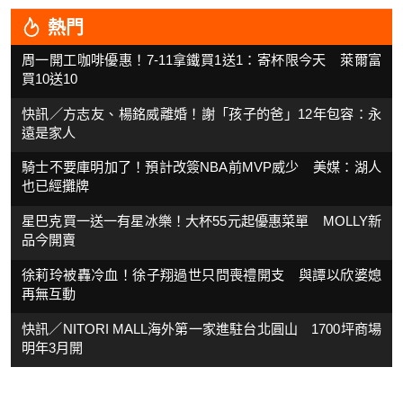
熱門
周一開工咖啡優惠！7-11拿鐵買1送1：寄杯限今天 萊爾富
買10送10
快訊／方志友、楊銘威離婚！謝「孩子的爸」12年包容：永
遠是家人
騎士不要庫明加了！預計改簽NBA前MVP威少 美媒：湖人
也已經攤牌
星巴克買一送一有星冰樂！大杯55元起優惠菜單 MOLLY新
品今開賣
徐莉玲被轟冷血！徐子翔過世只問喪禮開支 與譚以欣婆媳
再無互動
快訊／NITORI MALL海外第一家進駐台北圓山 1700坪商場
明年3月開