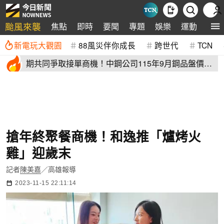
颱風來襲
焦點
即時
要聞
專題
娛樂
運動
全球
新電玩大觀園
88風災伴你成長
跨世代
TCN
期共同爭取接單商機！中鋼公司115年9月鋼品盤價全
面以平盤開出
搶年終聚餐商機！和逸推「爐烤火
雞」迎歲末
記者
陳美嘉
／高雄報導
2023-11-15 22:11:14