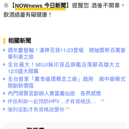
※【
NOWnews 今日新聞
】提醒您 酒後不開車，
飲酒過量有礙健康！
相關新聞
週年慶壓軸！漢神百貨11/23登場 總抽獎祭百萬豪
華列車之旅
全台最大！MUJI無印良品旗艦店落腳高雄大立
12/5盛大開幕
全台首家「農食循環概念工廠」啟用 廠中廠模式
開創新價值
內門順賢宮創辦人黃富義仙逝 各界感懷