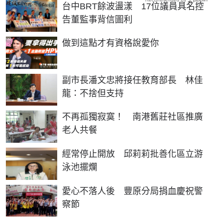
台中BRT餘波盪漾 17位議員具名控
告董監事背信圖利
PR
做到這點才有資格說愛你
副市長潘文忠將接任教育部長 林佳
龍：不捨但支持
不再孤獨寂寞！ 南港舊莊社區推廣
老人共餐
經常停止開放 邱莉莉批善化區立游
泳池擺爛
愛心不落人後 豐原分局捐血慶祝警
察節