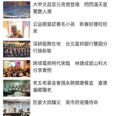
大甲文昌宮元宵燈登場 閃閃滿天星
驚艷人潮
公益櫥窗認養毛小孩 新春好運旺旺
來
深耕服務在地 台北富邦銀行雙園分
行換新裝
跨境電商時代來臨 林建成崑山科大
分享實例
老五老基金會捐永飽健康餐盒 嘉惠
偏鄉獨老
防豪大雨釀災 南市府戒備待命