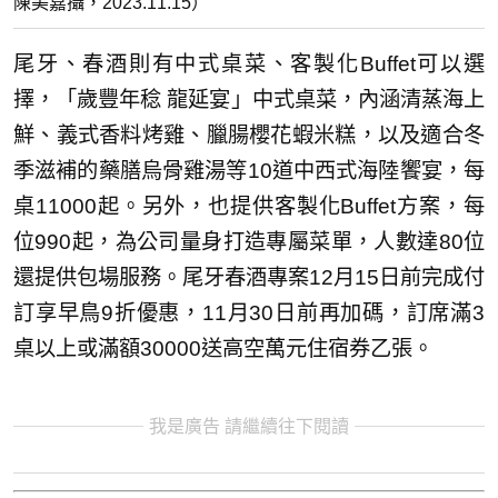
陳美嘉攝，2023.11.15）
尾牙、春酒則有中式桌菜、客製化Buffet可以選
擇，「歲豐年稔 龍延宴」中式桌菜，內涵清蒸海上
鮮、義式香料烤雞、臘腸櫻花蝦米糕，以及適合冬
季滋補的藥膳烏骨雞湯等10道中西式海陸饗宴，每
桌11000起。另外，也提供客製化Buffet方案，每
位990起，為公司量身打造專屬菜單，人數達80位
還提供包場服務。尾牙春酒專案12月15日前完成付
訂享早鳥9折優惠，11月30日前再加碼，訂席滿3
桌以上或滿額30000送高空萬元住宿券乙張。
我是廣告 請繼續往下閱讀