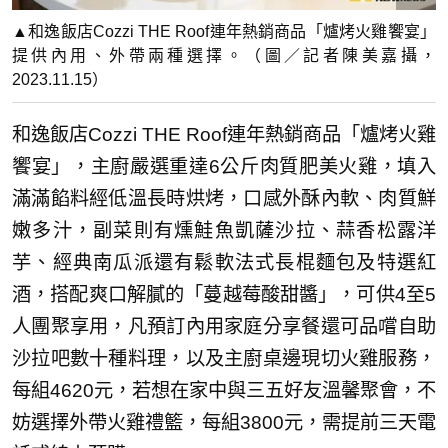
▲和逸飯店Cozzi THE Roof連年熱銷商品「爐烤火雞饗宴」
提供內用、外帶兩種選擇。（圖／記者陳美嘉攝，
2023.11.15）
和逸飯店Cozzi THE Roof連年熱銷商品「爐烤火雞
饗宴」，主廚嚴選重達6公斤肉質肥美火雞，填入
滿滿餡料經低溫長時烘烤，口感外酥內軟、肉質鮮
嫩多汁，副菜則有燻鮭魚凱薩沙拉、蒜香松露洋
芋、經典南瓜派還有鬆軟法式長棍麵包及特選紅
酒，搭配爽口解膩的「蔓越莓酸甜醬」，可供4至5
人團聚享用，凡預訂內用家庭分享餐還可品嚐自助
沙拉吧數十種料理，以及主廚桌邊現切火雞服務，
每組4620元，若想在家中與三五好友溫馨聚會，不
妨選擇外帶火雞禮籃，每組3800元，需提前三天電