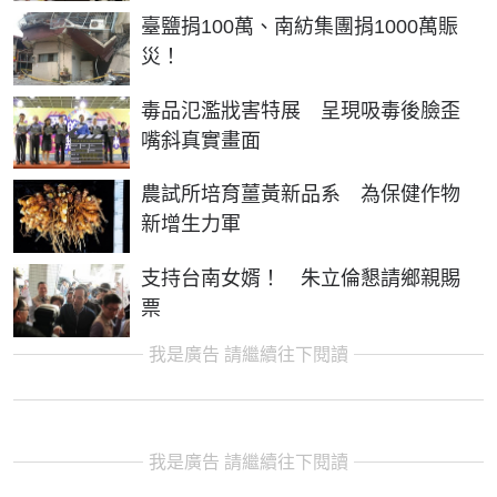
臺鹽捐100萬、南紡集團捐1000萬賑
災！
毒品氾濫戕害特展 呈現吸毒後臉歪
嘴斜真實畫面
農試所培育薑黃新品系 為保健作物
新增生力軍
支持台南女婿！ 朱立倫懇請鄉親賜
票
我是廣告 請繼續往下閱讀
我是廣告 請繼續往下閱讀