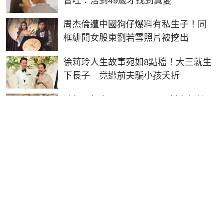
曾吐：活到49歲才找到真愛
周杰倫遭中國狗仔爆料有私生子！同
框緋聞女股東劉若雪照片被挖出
徐莉玲人生故事宛如8點檔！大三就生
下長子 竟遭前夫騙小孩夭折
被網暴輕生！ENHYPEN西村力粉絲
Mina住處被公開 1細節讓人鼻酸
西村力粉絲Mina是誰？名牌大學畢業
轉戰酒店妹 疑遭網暴直播輕生
我是廣告 請繼續往下閱讀
我是廣告 請繼續往下閱讀