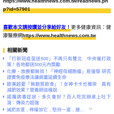
https://www.healthnews.com.tw/readnews.ph
p?id=57901
喜歡本文請按讚並分享給好友！
更多健康資訊：健
康醫療網
https://www.healthnews.com.tw
相關新聞
「打新冠疫苗送500」不再只有雙北 中央催打政
策！各地都送500元內獎勵
化療、放療都無效！「神經母細胞瘤」易復發 研究
證實免疫療法讓病童延續生命
歐美超愛「無麩質飲食」！女神卡卡也推崇 真有
減肥效果？營養師這樣說
諾羅病毒症狀、多久會好？百人吃完辦桌上吐下
瀉：傳染力超強