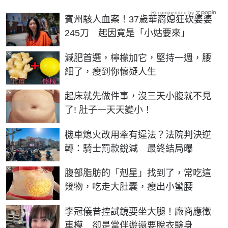
Recommended by
賓州駭人血案！37歲華裔媳狂砍婆婆
245刀 起因竟是「小姑要來」
PR
減肥首選，檸檬加它，堅持一週，腰
細了，瘦到你懷疑人生
PR
起床就先做件事，沒三天小腹就不見
了! 肚子一天天變小！
機車熄火改用牽有違法？法院判決逆
轉：騎士罰款銳減 最終結局曝
PR
腹部脂肪的「剋星」找到了，常吃這
幾物，吃走大肚囊，瘦出小蠻腰
李冠儀昔控試鏡要坐大腿！廠商應徵
車模 卻是當伴遊還要脫衣驗身