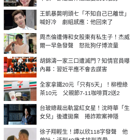
王凱暴斃明頭七「不知自己已離世」
喊好冷 劇組感應：他回來了
周杰倫遭傳和女股東有私生子！杰威
爾一早急發聲 怒批狗仔博流量
胡錦濤一家三口遭滅門？知情官員曝
內幕：習近平應不會去謀害
全家拿鐵20元「只有5天」！柳橙綠
茶10元 父親節7-11咖啡買2送2
台玻總裁出軌當紅女星！沈時華「生
女兒」後遭拋棄 捲詐欺案神隱
徐子翔輕生！譚以欣118字發聲 他