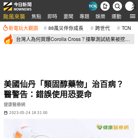
颱風來襲
焦點
即時
要聞
專題
娛樂
運動
全球
新電玩大觀園
88風災伴你成長
跨世代
TCN
台灣人為何買爆Corolla Cross？撞擊測試結果被挖
出：難怪賣翻了
美國仙丹「類固醇藥物」治百病？
醫警告：錯誤使用恐要命
健康醫療網
2023-05-24 18:31:00