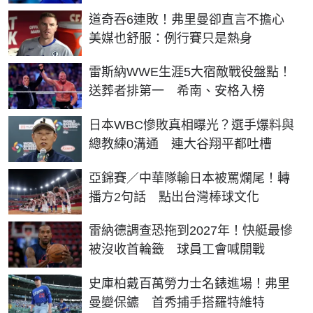
道奇吞6連敗！弗里曼卻直言不擔心
美媒也舒服：例行賽只是熱身
雷斯納WWE生涯5大宿敵戰役盤點！
送葬者排第一 希南、安格入榜
日本WBC慘敗真相曝光？選手爆料與
總教練0溝通 連大谷翔平都吐槽
亞錦賽／中華隊輸日本被罵爛尾！轉
播方2句話 點出台灣棒球文化
雷納德調查恐拖到2027年！快艇最慘
被沒收首輪籤 球員工會喊開戰
史庫柏戴百萬勞力士名錶進場！弗里
曼變保鑣 首秀捕手搭羅特維特