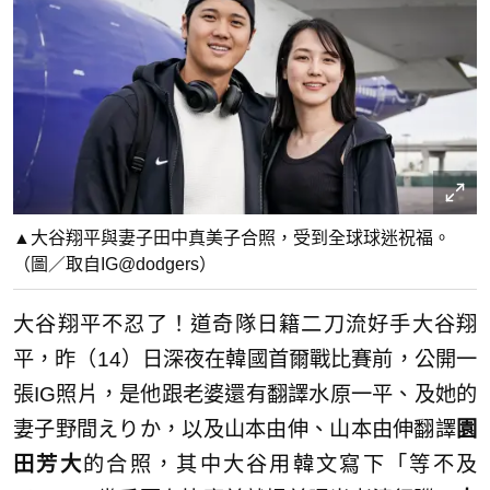
▲大谷翔平與妻子田中真美子合照，受到全球球迷祝福。
（圖／取自IG@dodgers）
大谷翔平不忍了！道奇隊日籍二刀流好手大谷翔
平，昨（14）日深夜在韓國首爾戰比賽前，公開一
張IG照片，是他跟老婆還有翻譯水原一平、及她的
妻子野間えりか，以及山本由伸、山本由伸翻譯
園
田芳大
的合照，其中大谷用韓文寫下「等不及