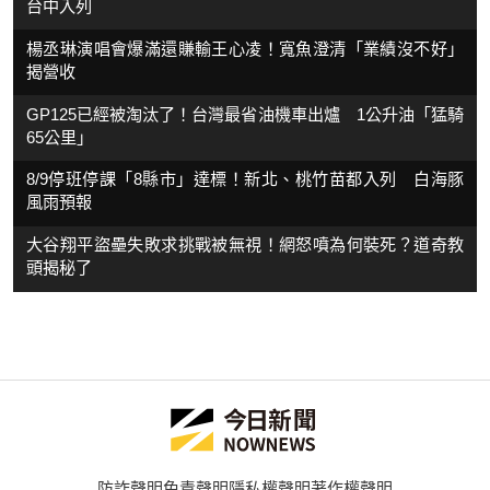
台中入列
楊丞琳演唱會爆滿還賺輸王心凌！寬魚澄清「業績沒不好」
揭營收
GP125已經被淘汰了！台灣最省油機車出爐 1公升油「猛騎
65公里」
8/9停班停課「8縣市」達標！新北、桃竹苗都入列 白海豚
風雨預報
大谷翔平盜壘失敗求挑戰被無視！網怒噴為何裝死？道奇教
頭揭秘了
防詐聲明
免責聲明
隱私權聲明
著作權聲明