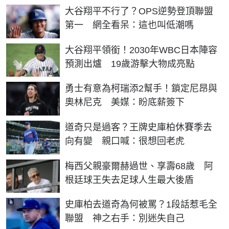
大谷翔平不行了？OPS逆勢登頂聯盟
第一 網全看呆：這也叫低潮嗎
大谷翔平領銜！2030年WBC日本陣容
預測出爐 19歲游擊大物成亮點
勇士有意為柯瑞添2幫手！鎖定尼昂與
奧林尼克 美媒：盼底薪簽下
道奇只是過客？王牌史庫柏休賽季去
向有變 親口喊：很想回老虎
梅西父親豪爾赫過世、享壽68歲 阿
根廷球王失去足球人生最大後盾
史庫柏去道奇為何被罵？1段話惹毛全
聯盟 神之右手：別迷失自己