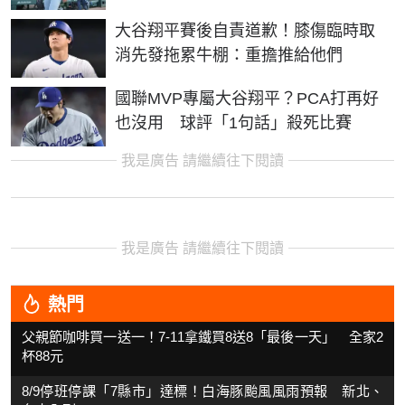
大谷翔平賽後自責道歉！膝傷臨時取
消先發拖累牛棚：重擔推給他們
國聯MVP專屬大谷翔平？PCA打再好
也沒用 球評「1句話」殺死比賽
我是廣告 請繼續往下閱讀
我是廣告 請繼續往下閱讀
熱門
父親節咖啡買一送一！7-11拿鐵買8送8「最後一天」 全家2
杯88元
8/9停班停課「7縣市」達標！白海豚颱風風雨預報 新北、