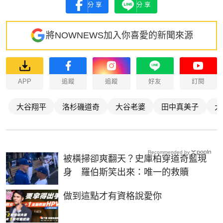
分享
分享
將NOWNEWS加入你喜愛的新聞來源
APP
追蹤
追蹤
好友
訂閱
大谷翔平
洛杉磯道奇
大谷老婆
田中真美子
大
Recommended by
被橫掃卻爽翻天？史庫柏穿道奇藍現
身 羅伯斯笑出來：唯一的救贖
PR
做到這點才有資格說愛你