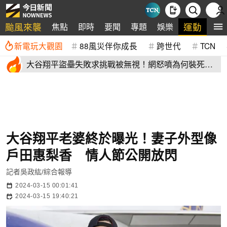
颱風來襲
運動
焦點
即時
要聞
專題
娛樂
全
新電玩大觀園
88風災伴你成長
跨世代
TCN
大谷翔平盜壘失敗求挑戰被無視！網怒噴為何裝死？
道奇教頭揭秘了
大谷翔平老婆終於曝光！妻子外型像
戶田惠梨香 情人節公開放閃
記者吳政紘/綜合報導
2024-03-15 00:01:41
2024-03-15 19:40:21