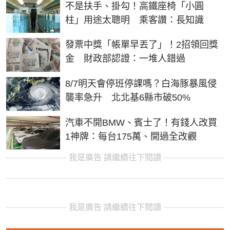
不是扶手、掛勾！高鐵座椅「小圓
柱」用途太聰明 乘客讚：長知識
發票中獎「帳單早丟了」！2招領回獎
金 財政部認證：一堆人錯過
8/7明天會停班停課嗎？白海豚暴風侵
襲率急升 北北基6縣市破50%
汽車不開BMW、賓士了！有錢人改買
1神牌：每台175萬、開過全改觀
我是廣告 請繼續往下閱讀
我是廣告 請繼續往下閱讀