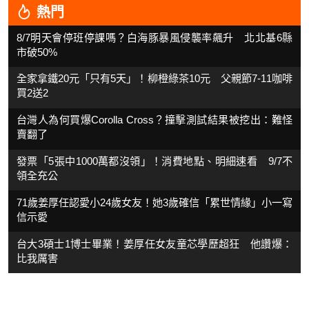
熱門
8/7明天會停班停課嗎？白海豚暴風侵襲率飆升 北北基6縣
市破50%
全家拿鐵20元「只有5天」！柳橙綠茶10元 父親節7-11咖啡
買2送2
台灣人為何買爆Corolla Cross？撞擊測試結果被挖出：難怪
賣翻了
發票「5張中1000萬都沒領」！消費地點、明細速看 9/7不
領全充公
71歲姜厚任認愛小24歲女友！她3歲確信「累世情緣」小一寫
信示愛
台大3碩士1博士畢業！姜厚任女友童芯學歷超狂 他讚爆：
比我厲害