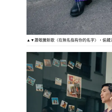
▲▼蕭敬騰新歌〈在無名指有你的名字〉，偷藏