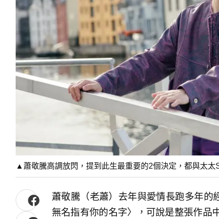
▲蕭敬騰高調放閃，提到此生最重要的2個決定，都與太太S
蕭敬騰（老蕭）去年與愛情長跑多年的經
無名指有你的名字〉，可說是整張作品