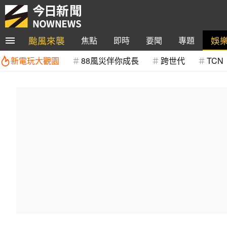
颱風來襲
娛
焦點
即時
要聞
專題
新電玩大觀園
88風災伴你成長
跨世代
TCN