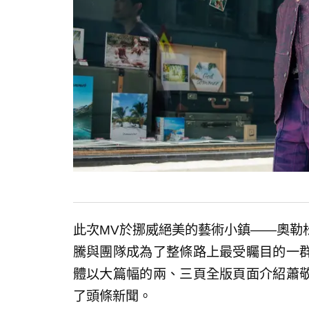
此次MV於挪威絕美的藝術小鎮——奧勒
騰與團隊成為了整條路上最受矚目的一
體以大篇幅的兩、三頁全版頁面介紹蕭
了頭條新聞。