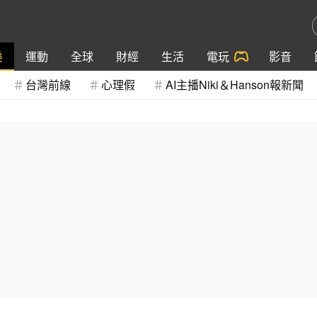
樂
運動
全球
財經
生活
電玩
影音
台灣前線
心理假
AI主播Niki＆Hanson報新聞