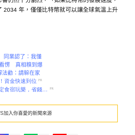
候的影響仍然十分劇烈，「如果比特幣的發展速度，
2034 年，僅僅比特幣就可以讓全球氣溫上升
次 同業認了：我懂
看愣 真相糗到爆
解法勸：請躲在家
WS加入你喜愛的新聞來源