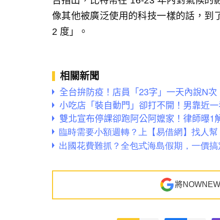
告指出，比特幣在 16-23 年內對氣
像其他被廣泛使用的科技一樣的話，到了 
2 度」。
相關新聞
全台拚防疫！店員「23字」一天內說N
小吃店「裝自動門」卻打不開！男靠近一
雙北宣布停課卻跑阿公阿嬤家！律師曝1
將NOWNE