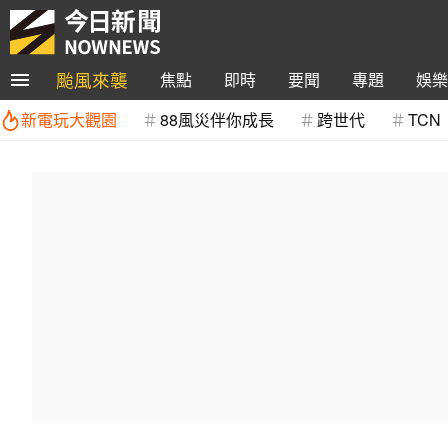
颱風來襲
焦點
即時
要聞
專題
娛樂
新電玩大觀園
88風災伴你成長
跨世代
TCN