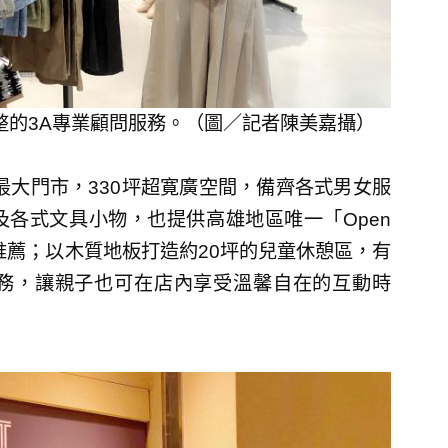
完整的3A專業顧問服務。（圖／記者陳美嘉攝）
最大門市，330坪超寛廣空間，備齊各式男女服
各式文具小物，也提供高雄地區唯一「Open
推薦；以木質地板打造約20坪的兒童休憩區，有
務，讓親子也可在店內享受溫馨自在的互動時