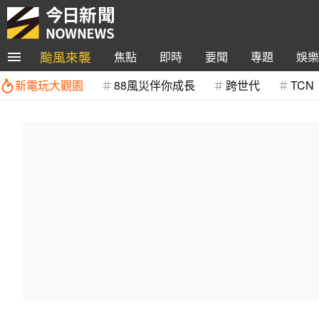
颱風來襲
焦點
即時
要聞
專題
娛樂
新電玩大觀園
88風災伴你成長
跨世代
TCN