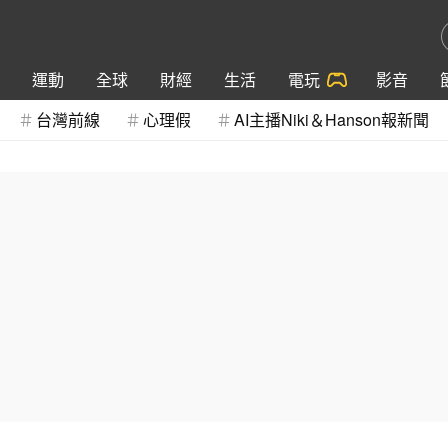
運動
全球
財經
生活
電玩
影音
台灣前線
心理假
AI主播Niki＆Hanson報新聞