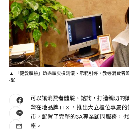
▲ 「健髮體驗」透過頭皮檢測儀、示範引導，教導消費者
攝）
可以讓消費者體驗、諮詢，打造親切的
灣在地品牌TTX ，推出大立櫃位專屬的
市，配置了完整的3A專業顧問服務，也將
座。