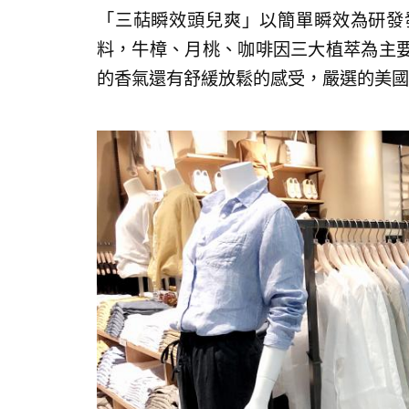
「三萜瞬效頭兒爽」以簡單瞬效為研發
料，牛樟、月桃、咖啡因三大植萃為主
的香氣還有舒緩放鬆的感受，嚴選的美國