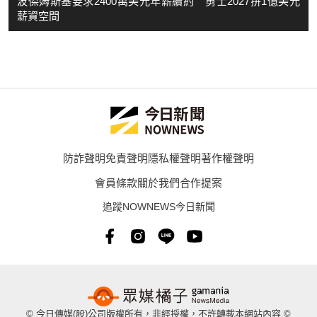
波傑姆斯基要求2400萬美元年薪續約 勇士2027拚1億美元
薪資空間
防詐聲明
免責聲明
隱私權聲明
著作權聲明
會員條款
關於我們
合作提案
追蹤NOWNEWS今日新聞
© 今日傳媒(股)公司版權所有，非經授權，不許轉載本網站內容 ©