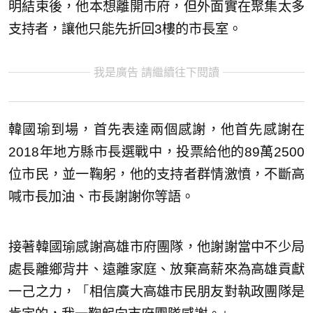
明結束後，他本想離開市府，但外面實在聚集太多
支持者，讓他只能先折回3樓的市長室。
我是廣告 請繼續往下閱讀
韓國瑜到場，首先表達兩個感謝，他首先感謝在
2018年地方縣市長選戰中，投票給他的89萬2500
位市民，並一鞠躬，他的支持者群情激憤，不斷高
喊市長加油、市長謝謝你等語。
接著韓國瑜感謝高雄市府團隊，他謝謝當中不少局
處長離鄉背井、遠離家庭、放棄高薪來為高雄貢獻
一己之力，
「
相信廣大高雄市民朋友對執政團隊是