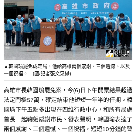
▲韓國瑜罷免成定局，他給高雄兩個感謝、三個遺憾、以及
一個祝福。 (圖/記者張文晃攝)
高雄市長韓國瑜罷免案，今(6)日下午開票結果超過
法定門檻57萬，確定結束他短短一年半的任期。韓
國瑜下午五點多出現在四維行政中心，和所有局處
首長一起鞠躬感謝市民、發表聲明，韓國瑜表達了
兩個感謝、三個遺憾、一個祝福，短短10分鐘的聲