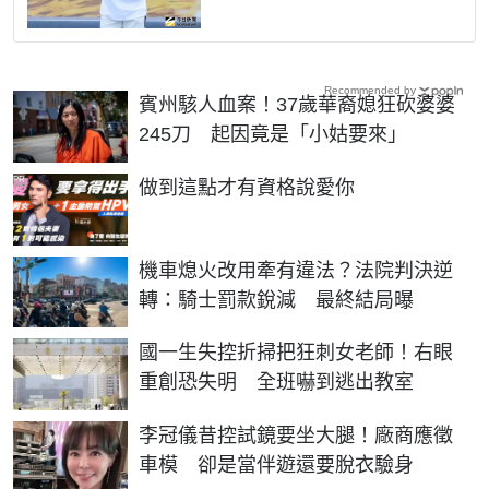
Recommended by
賓州駭人血案！37歲華裔媳狂砍婆婆
245刀 起因竟是「小姑要來」
PR
做到這點才有資格說愛你
機車熄火改用牽有違法？法院判決逆
轉：騎士罰款銳減 最終結局曝
國一生失控折掃把狂刺女老師！右眼
重創恐失明 全班嚇到逃出教室
李冠儀昔控試鏡要坐大腿！廠商應徵
車模 卻是當伴遊還要脫衣驗身