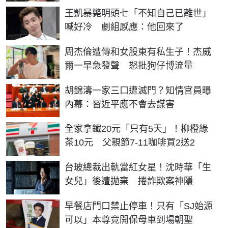
王凱暴斃明頭七「不知自己已離世」
喊好冷 劇組感應：他回來了
周杰倫遭傳和女股東有私生子！杰威
爾一早急發聲 怒批狗仔博流量
胡錦濤一家三口遭滅門？知情官員曝
內幕：習近平應不會去謀害
全家拿鐵20元「只有5天」！柳橙綠
茶10元 父親節7-11咖啡買2送2
台玻總裁出軌當紅女星！沈時華「生
女兒」後遭拋棄 捲詐欺案神隱
早餐店門口禁止停車！只有「SJ始源
可以」本尊竟開保母車到場朝聖