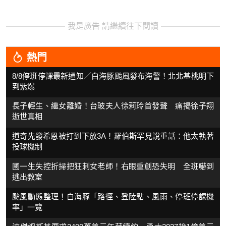
我是廣告 請繼續往下閱讀
熱門
8/8停班停課最新通知／白海豚颱風發布海警！北北基桃明下
到紫爆
長子輕生、繼女離婚！台玻夫人徐莉玲首發聲 痛揭徐子翔
逝世真相
道奇先發希恩被打到下放3A！羅伯斯罕見說重話：他太執著
投球機制
國一生失控折掃把狂刺女老師！右眼重創恐失明 全班嚇到
逃出教室
颱風動態整理！白海豚「路徑、登陸點、風雨、停班停課機
率」一覽