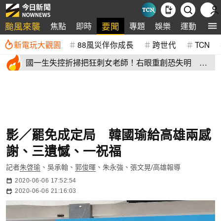
颱風來襲
要聞
焦點
即時
專題
娛樂
運動
全
新電玩大觀園
88風災伴你成長
跨世代
TCN
國一生失控折掃把狂刺女老師！右眼重創恐失明 全
班嚇到逃出教室
影／罷免成定局 韓國瑜給高雄兩感
謝、三遺憾、一祝福
記者
朱啓瑜
、吳承翰、
郭俊暉
、朱永強、張文晃/高雄報導
2020-06-06 17:52:54
2020-06-06 21:16:03