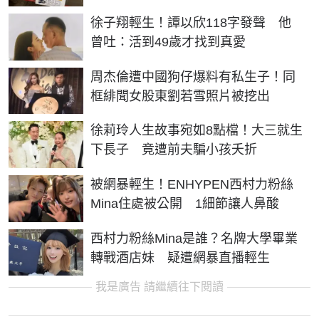
徐子翔輕生！譚以欣118字發聲 他
曾吐：活到49歲才找到真愛
周杰倫遭中國狗仔爆料有私生子！同
框緋聞女股東劉若雪照片被挖出
徐莉玲人生故事宛如8點檔！大三就生
下長子 竟遭前夫騙小孩夭折
被網暴輕生！ENHYPEN西村力粉絲
Mina住處被公開 1細節讓人鼻酸
西村力粉絲Mina是誰？名牌大學畢業
轉戰酒店妹 疑遭網暴直播輕生
我是廣告 請繼續往下閱讀