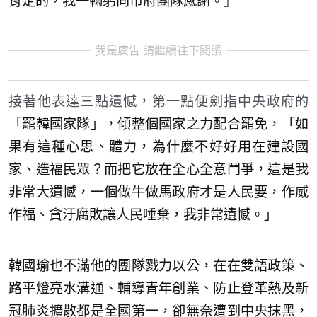
肯定的，我一鞠躬向市府團隊感謝。
」
我是廣告 請繼續往下閱讀
接著他表達三點遺憾，第一點便劍指中央政府的
「罷韓國家隊」，傾整個國家之力配合罷免，「如
果有這種心思、體力，為什麼不好好用在建設國
家、造福民眾？而把它放在全心全意鬥爭，這是我
非常大遺憾，一個做牛做馬政府才是人民要，作威
作福、貪汙腐敗讓人民唾棄，我非常遺憾。」
韓國瑜也不滿他的團隊戮力以公，在在雙語政策、
路平燈亮水溝通、輔導青年創業、防止登革熱及新
冠肺炎擴散都是全國第一，卻無奈遭到中央抹黑，