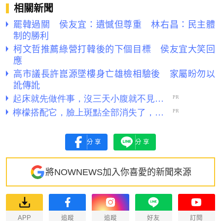
相關新聞
罷韓過關 侯友宜：遺憾但尊重 林右昌：民主體
制的勝利
柯文哲推薦綠營打韓後的下個目標 侯友宜大笑回
應
高市議長許崑源墜樓身亡雄檢相驗後 家屬盼勿以
訛傳訛
分享
分享
將NOWNEWS加入你喜愛的新聞來源
APP
追蹤
追蹤
好友
訂閱