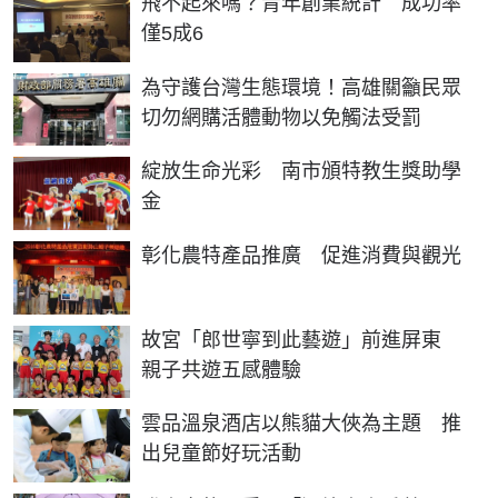
飛不起來嗎？青年創業統計 成功率
僅5成6
為守護台灣生態環境！高雄關籲民眾
切勿網購活體動物以免觸法受罰
綻放生命光彩 南市頒特教生獎助學
金
彰化農特產品推廣 促進消費與觀光
故宮「郎世寧到此藝遊」前進屏東
親子共遊五感體驗
雲品溫泉酒店以熊貓大俠為主題 推
出兒童節好玩活動