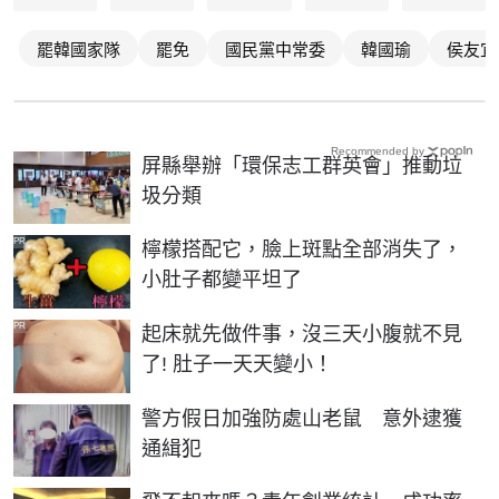
罷韓國家隊
罷免
國民黨中常委
韓國瑜
侯友宜
Recommended by
屏縣舉辦「環保志工群英會」推動垃
圾分類
PR
檸檬搭配它，臉上斑點全部消失了，
小肚子都變平坦了
PR
起床就先做件事，沒三天小腹就不見
了! 肚子一天天變小！
警方假日加強防處山老鼠 意外逮獲
通緝犯