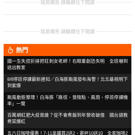
我是廣告 請繼續往下閱讀
我是廣告 請繼續往下閱讀
熱門
國一生失控折掃把狂刺女老師！右眼重創恐失明 全班嚇到
逃出教室
8/8停班停課最新通知／白海豚颱風發布海警！北北基桃明下
到紫爆
颱風動態整理！白海豚「路徑、登陸點、風雨、停班停課機
率」一覽
百萬網紅肥大叔是誰？從不會煮飯到年營收破億 國台語教
煮菜爆紅
五六日咖啡優惠！7-11拿鐵買2送2、寄杯10送10 全家咖啡2