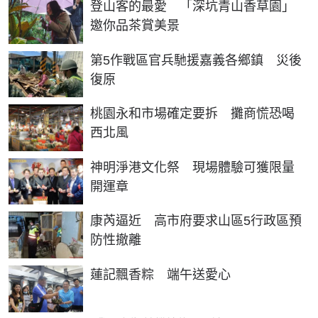
登山客的最愛 「深坑青山香草園」
邀你品茶賞美景
第5作戰區官兵馳援嘉義各鄉鎮 災後
復原
桃園永和市場確定要拆 攤商慌恐喝
西北風
神明淨港文化祭 現場體驗可獲限量
開運章
康芮逼近 高市府要求山區5行政區預
防性撤離
蓮記飄香粽 端午送愛心