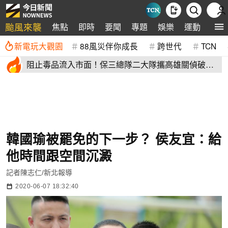
颱風來襲
焦點
即時
要聞
專題
娛樂
運動
全球
新電玩大觀園
88風災伴你成長
跨世代
TCN
阻止毒品流入市面！保三總隊二大隊攜高雄關偵破郵
包走私毒品案
韓國瑜被罷免的下一步？ 侯友宜：給
他時間跟空間沉澱
記者陳志仁/新北報導
2020-06-07 18:32:40