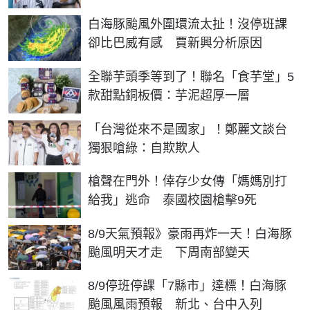
白海豚颱風外圍環流太扯！沒停班課
卻比巴威有感 賈新興分析原因
全聯芋頭季等到了！聯名「食芋堂」5
款甜點銅板價：芋泥超厚一層
「台灣從來不是國家」！鄭麗文談台
獨狠嗆綠：自欺欺人
槍聲在門外！倖存少女傳「媽媽別打
給我」逃命 泰國校園槍擊9死
8/9天氣預報》豪雨再炸一天！白海豚
颱風明天才走 下周南部變天
8/9停班停課「7縣市」達標！白海豚
颱風風雨預報 新北、台中入列