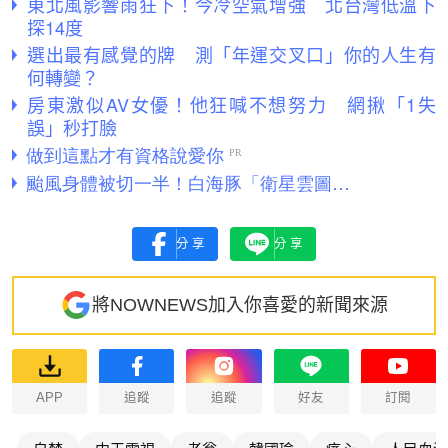
東北風影響雨狂下！今冷空氣增強 北台灣低溫下
探14度
選出最有感覺的牌 測「年運交叉口」你的人生有
何轉變？
房東激似AV女優！他狂喊不想努力 網揪「1失
誤」秒打臉
分享
分享
將NOWNEWS加入你喜愛的新聞來源
APP
追蹤
追蹤
好友
訂閱