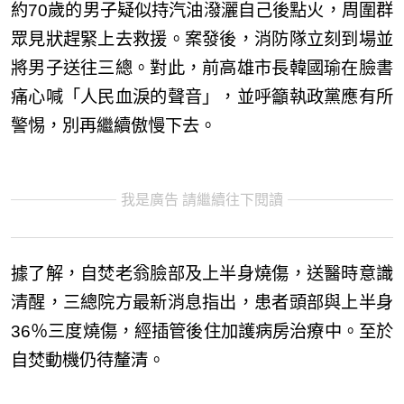
約70歲的男子疑似持汽油潑灑自己後點火，周圍群
眾見狀趕緊上去救援。案發後，消防隊立刻到場並
將男子送往三總。對此，前高雄市長韓國瑜在臉書
痛心喊「人民血淚的聲音」，並呼籲執政黨應有所
警惕，別再繼續傲慢下去。
我是廣告 請繼續往下閱讀
據了解，自焚老翁臉部及上半身燒傷，送醫時意識
清醒，三總院方最新消息指出，患者頭部與上半身
36％三度燒傷，經插管後住加護病房治療中。至於
自焚動機仍待釐清。