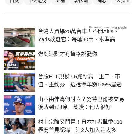
自焚
中天電視
老翁
韓國瑜
痛心
人民血淚
Recommended by
台灣人買爆20萬台車！不開Altis、
Yaris改選它：每輛80萬、水準高
PR
做到這點才有資格說愛你
台股ETF規模7.5兆新高！正二、市
值、主動夯 這檔今年漲105%居冠
山本由伸為何討喜？努特巴爾被交易
後收到1訊息 笑讚：他人很好
村上宗隆又開轟！日本打者單季100
轟寫首見紀錄 這2人加入差太多