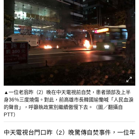
▲一位老翁昨（2）晚在中天電視前自焚，患者頭部及上半
身36％三度燒傷。對此，前高雄市長韓國瑜慟喊「人民血淚
的聲音」，呼籲執政黨別繼續傲慢下去。（圖／翻攝自
PTT）
中天電視台門口昨（2）晚驚傳自焚事件，一位年