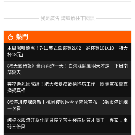
我是廣告 請繼續往下閱讀
熱門
本周咖啡優惠！7-11美式拿鐵買2送2 寄杯買10送10「特大
杯18元」
8/9天氣預報》豪雨再炸一天！白海豚颱風明天才走 下周南
部變天
突猝逝死因成謎！肥大叔暴瘦遭猜抱病工作 團隊宣布開直
播揭真相
8/9停班停課最新！桃園復興區今早緊急宣布 3縣市停班課
一次看
純棉衣服流汗為什麼臭爆？苦主哭這材質才魔王 專家：重
磅三倍臭