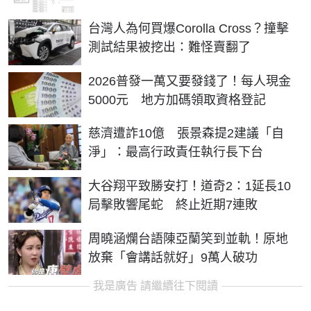
台灣人為何買爆Corolla Cross？撞擊
測試結果被挖出：難怪賣翻了
2026普發一萬又要發錢了！每人現金
5000元 地方加碼領取資格登記
慈濟遭詐10億 張景森提2建議「自
淨」：最高行政責任執行長下台
大谷翔平致勝安打！道奇2：1延長10
局擊敗響尾蛇 終止近期7連敗
周曉涵爛台語陳亞蘭笑到並軌！原地
放棄「會講話就好」9萬人破功
我是廣告 請繼續往下閱讀