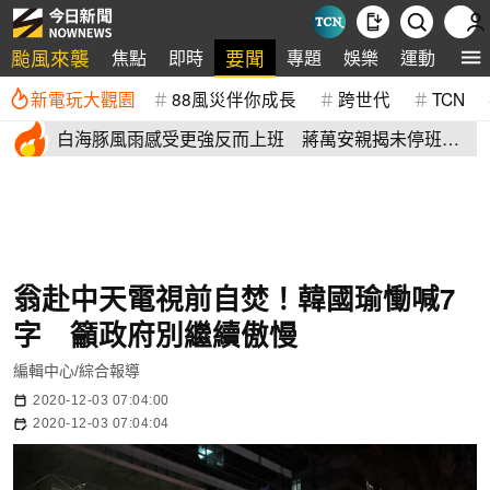
颱風來襲
要聞
焦點
即時
專題
娛樂
運動
全
新電玩大觀園
88風災伴你成長
跨世代
TCN
白海豚風雨感受更強反而上班 蔣萬安親揭未停班課
有這原因
翁赴中天電視前自焚！韓國瑜慟喊7
字 籲政府別繼續傲慢
編輯中心/綜合報導
2020-12-03 07:04:00
2020-12-03 07:04:04