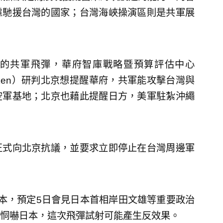
慮馳援台灣的國家；台灣海峽操演區則是共軍展
）的共軍飛彈，華府智庫戰略暨預算評估中心
hnken）研判北京想提醒華府，共軍能攻擊台灣與
空軍基地；北京也藉此提醒日方，美軍駐紮沖繩
正式向北京抗議，並要求立即停止在台灣周邊軍
本，預定5日會見日本首相岸田文雄等重要政治
恫嚇日本，這次飛彈試射可能產生反效果。