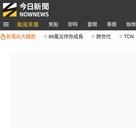
颱風來襲
焦點
即時
要聞
專題
娛樂
新電玩大觀園
88風災伴你成長
跨世代
TCN