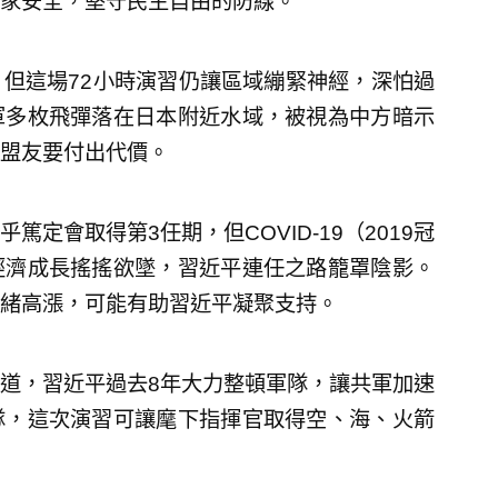
家安全，堅守民主自由的防線。
但這場72小時演習仍讓區域繃緊神經，深怕過
軍多枚飛彈落在日本附近水域，被視為中方暗示
盟友要付出代價。
定會取得第3任期，但COVID-19（2019冠
經濟成長搖搖欲墜，習近平連任之路籠罩陰影。
緒高漲，可能有助習近平凝聚支持。
道，習近平過去8年大力整頓軍隊，讓共軍加速
隊，這次演習可讓麾下指揮官取得空、海、火箭