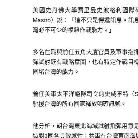
美國史丹佛大學費里曼史波格利國際研究所（
Mastro）說：「這不只是傳遞訊息。
灣必不可少的複雜作戰能力。」
多名在職與前任五角大廈官員及軍事指
彈試射既有戰略意圖，也有特定作戰目
圍堵台灣的能力。
曾任美軍太平洋艦隊司令的史威孚特（Sco
馳援台灣的所有國家釋放明確訊號。
他分析，朝台灣東北海域試射飛彈用意
域對3國各具敏感性；共軍在台灣東南海