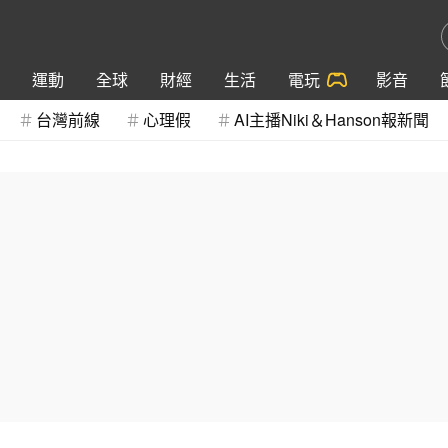
運動
全球
財經
生活
電玩
影音
台灣前線
心理假
AI主播Niki＆Hanson報新聞