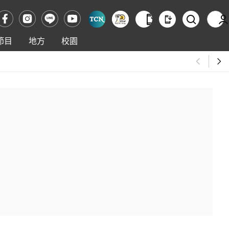
節目
地方
校園