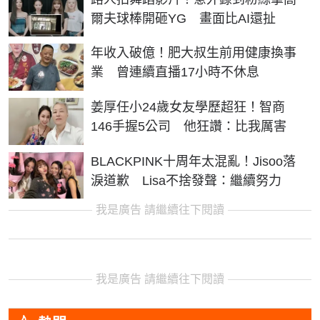
爾夫球棒開砸YG 畫面比AI還扯
年收入破億！肥大叔生前用健康換事
業 曾連續直播17小時不休息
姜厚任小24歲女友學歷超狂！智商
146手握5公司 他狂讚：比我厲害
BLACKPINK十周年太混亂！Jisoo落
淚道歉 Lisa不捨發聲：繼續努力
我是廣告 請繼續往下閱讀
我是廣告 請繼續往下閱讀