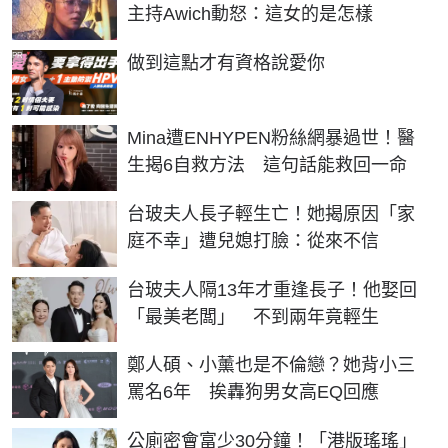
主持Awich動怒：這女的是怎樣
PR
做到這點才有資格說愛你
Mina遭ENHYPEN粉絲網暴過世！醫
生揭6自救方法 這句話能救回一命
台玻夫人長子輕生亡！她揭原因「家
庭不幸」遭兒媳打臉：從來不信
台玻夫人隔13年才重逢長子！他娶回
「最美老闆」 不到兩年竟輕生
鄭人碩、小薰也是不倫戀？她背小三
罵名6年 挨轟狗男女高EQ回應
公廁密會富少30分鐘！「港版瑤瑤」