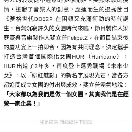
男人的浪漫從不經意的夢想開始。突然來襲的疫
情，迸發了音樂人的創意，應運而生的選秀節目
《菱格世代DD52》在困頓又充滿衝勁的時代誕
生，台灣沉寂許久的女團時代來臨，節目製作人梁
庭豪與音樂製作人斐立普Felipe.Z，在節目結束後
的慶功宴上一拍即合，因為有共同理念，決定攜手
打造台灣首個國際化女團HUR（Hurricane），
HUR出道了2年多，再度登上選秀戰場《未來少
女》，以「緋紅魅影」的新名字展現光芒，當各方
都追問成立女團的付出與成效，斐立普霸氣地說：
「大家都以為我們是做一個女團，其實我們是在經
營一家企業！」
我是廣告 請繼續往下閱讀