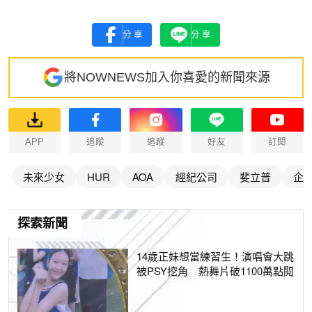
分享
分享
將NOWNEWS加入你喜愛的新聞來源
APP
追蹤
追蹤
好友
訂閱
未來少女
HUR
AOA
經紀公司
斐立普
企
探索新聞
14歲正妹想當練習生！演唱會大跳
被PSY挖角 熱舞片破1100萬點閱