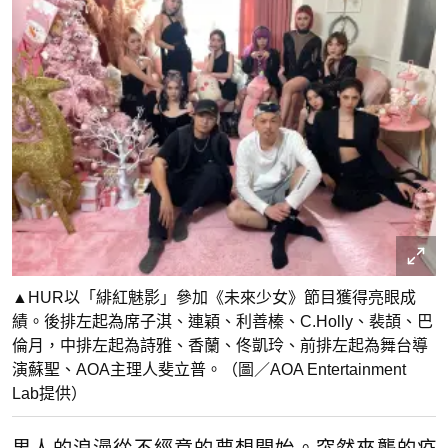
▲HUR以「緋紅魅影」參加《未來少女》節目獲得亮眼成
績。後排左起為席子淇、連穎、利善榛、C.Holly、裴頡、巴
倫月，中排左起為詩雅、香蘭、佟凱玲、前排左起為舞台導
演蘇聖、AOA主理人斐立普。（圖／AOA Entertainment
Lab提供）