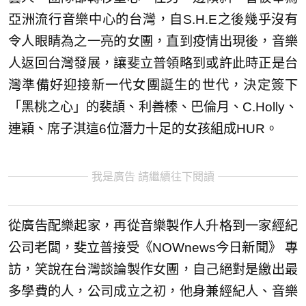
亞洲流行音樂中心的台灣，自S.H.E之後幾乎沒有
令人眼睛為之一亮的女團，直到疫情出現後，音樂
人返回台灣發展，讓斐立普領略到或許此時正是台
灣準備好迎接新一代女團誕生的世代，決定簽下
「黑桃之心」的裴頡、利善榛、巴倫月、C.Holly、
連穎、席子淇這6位潛力十足的女孩組成HUR。
我是廣告 請繼續往下閱讀
從廣告配樂起家，再從音樂製作人升格到一家經紀
公司老闆，斐立普接受《NOWnews今日新聞》 專
訪，笑說在台灣談論製作女團，自己絕對是繳出最
多學費的人，公司成立之初，他身兼經紀人、音樂