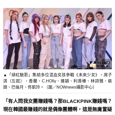
▲「緋紅魅影」集結多位混血女孩參戰《未來少女》，席子
淇（左起）、香蘭、C.HOlly、連穎、利善榛、林詩雅、裴
頡、巴倫月、佟凱玲。（圖／NOWnews攝影中心）
「有人問我女團賺錢嗎？那BLACKPINK賺錢嗎？
現在韓國最賺錢的就是偶像團體啊，這是無庸置疑