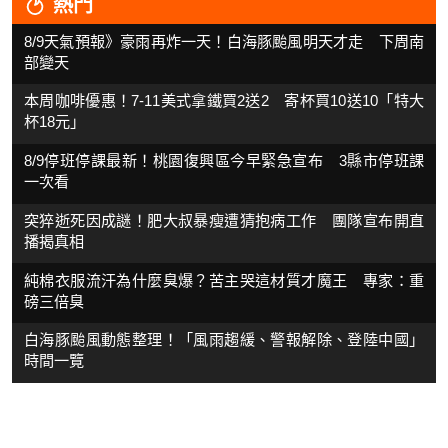
熱門
8/9天氣預報》豪雨再炸一天！白海豚颱風明天才走 下周南
部變天
本周咖啡優惠！7-11美式拿鐵買2送2 寄杯買10送10「特大
杯18元」
8/9停班停課最新！桃園復興區今早緊急宣布 3縣市停班課
一次看
突猝逝死因成謎！肥大叔暴瘦遭猜抱病工作 團隊宣布開直
播揭真相
純棉衣服流汗為什麼臭爆？苦主哭這材質才魔王 專家：重
磅三倍臭
白海豚颱風動態整理！「風雨趨緩、警報解除、登陸中國」
時間一覽