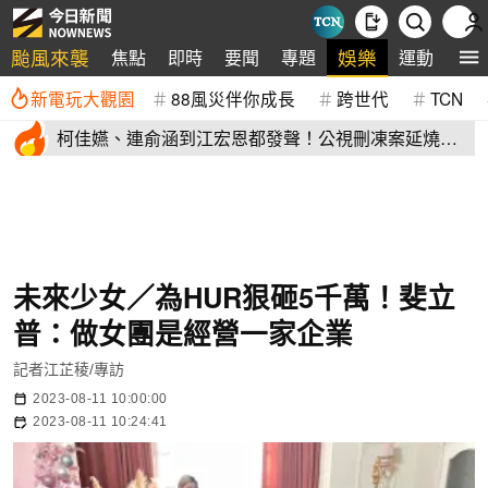
颱風來襲
娛樂
焦點
即時
要聞
專題
運動
全
新電玩大觀園
88風災伴你成長
跨世代
TCN
柯佳嬿、連俞涵到江宏恩都發聲！公視刪凍案延燒
演藝圈不沉默
未來少女／為HUR狠砸5千萬！斐立
普：做女團是經營一家企業
記者江芷稜/專訪
2023-08-11 10:00:00
2023-08-11 10:24:41