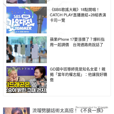
《SBS歌謠大戰》18點開唱！
CATCH PLAY直播連結+28組表演
卡司一覽
蘋果iPhone 17要漲價了？爆料指
周一起調價 台灣通路商說話了
GD國中班導師竟是知名女星！親
揭「當年的權志龍」：他讓我好驕
傲
Recommended by
流瑠劈腿話術太高招！《不良一族》