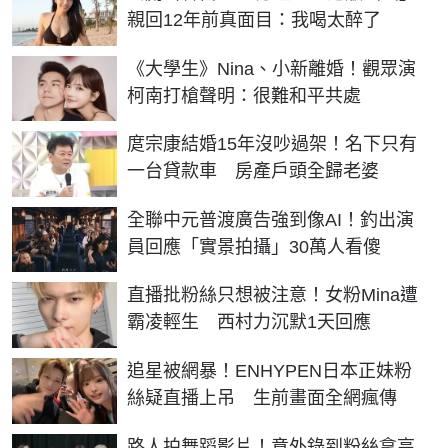
親回12年前真面目：我喝太醉了
《大學生》Nina、小新離婚！觀眾演
柯南打槍聲明：很難和平共處
庹宗康結婚15年沒吵過架！名下只有
一台貸款車 房產戶頭全歸老婆
全聯中元普渡廣告強到像AI！釣出演
員回應「實景拍攝」30萬人看傻
直播批粉絲只想被注意！女粉Mina遭
霸凌輕生 西村力沉默1天回應
追星被網暴！ENHYPEN日本正妹粉
絲疑直播上吊 生前畫面全網瘋傳
路人拍舞蹈影片！意外錄到粉絲拿高