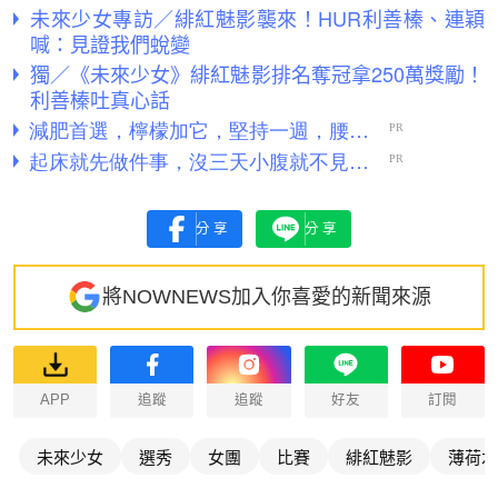
未來少女專訪／緋紅魅影襲來！HUR利善榛、連穎
喊：見證我們蛻變
獨／《未來少女》緋紅魅影排名奪冠拿250萬獎勵！
利善榛吐真心話
分享
分享
將NOWNEWS加入你喜愛的新聞來源
APP
追蹤
追蹤
好友
訂閱
未來少女
選秀
女團
比賽
緋紅魅影
薄荷水