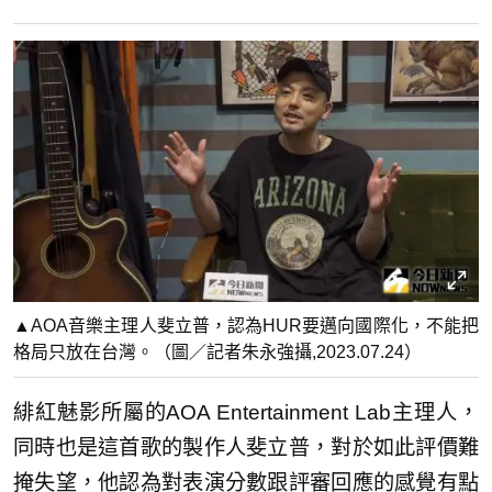
▲AOA音樂主理人斐立普，認為HUR要邁向國際化，不能把
格局只放在台灣。（圖／記者朱永強攝,2023.07.24）
緋紅魅影所屬的AOA Entertainment Lab主理人，
同時也是這首歌的製作人斐立普，對於如此評價難
掩失望，他認為對表演分數跟評審回應的感覺有點