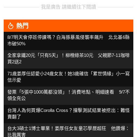
我是廣告 請繼續往下閱讀
熱門
8/7明天會停班停課嗎？白海豚暴風侵襲率飆升 北北基6縣
市破50%
全家拿鐵20元「只有5天」！柳橙綠茶10元 父親節7-11咖啡
買2送2
71歲姜厚任認愛小24歲女友！她3歲確信「累世情緣」小一寫
信示愛
發票「5張中1000萬都沒領」！消費地點、明細速看 9/7不
領全充公
台灣人為何買爆Corolla Cross？撞擊測試結果被挖出：難怪
賣翻了
台大3碩士1博士畢業！姜厚任女友童芯學歷超狂 他讚爆：
比我厲害