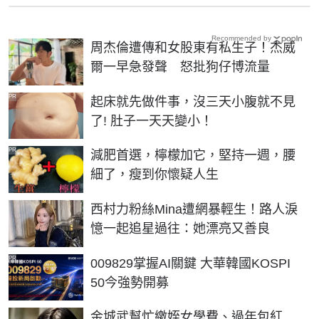
Recommended by
周杰倫遭傳和女股東有私生子！杰威
爾一早急發聲 怒批狗仔博流量
PR
起床就先做件事，沒三天小腹就不見
了! 肚子一天天變小！
PR
減肥首選，檸檬加它，堅持一週，腰
細了，瘦到你懷疑人生
西村力粉絲Mina遭網暴輕生！路人淚
憶一起追星過往：她漂亮又善良
PR
009829掌握AI關鍵 大華韓國KOSPI
50今強勢開募
金城武幫忙繳姪女學費、過年包紅