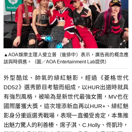
▲AOA娛樂主理人斐立普（後排中）表示，廣告商的概念應
該與時俱進。（圖／AOA Entertainment Lab提供）
外型酷炫、帥氣的緋紅魅影，經過《菱格世代
DD52》選秀節目考驗而組成，以HUR出道時就具
有強烈風格，被喻為是新世代最強女團，MV也在
國際屢獲大獎，這次增添新血再以HUR+、緋紅魅
影身分重返選秀戰場，表現一直備受肯定，本集推
出魅力驚人的利善榛、席子淇、C.Holly、佟凱玲，