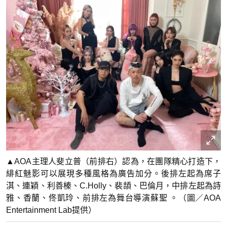
▲AOA主理人斐立普（前排右）認為，在團隊精心打造下，
緋紅魅影可以展現多種風格為廣告加分。後排左起為席子
淇、連穎、利善榛、C.Holly、裴頡、巴倫月，中排左起為詩
雅、香蘭、佟凱玲、前排左為舞台導演蘇聖 。（圖／AOA
Entertainment Lab提供）