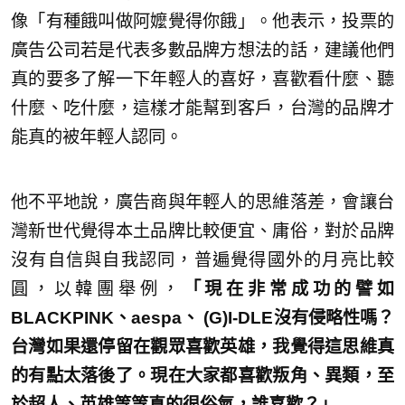
像「有種餓叫做阿嬤覺得你餓」。他表示，投票的
廣告公司若是代表多數品牌方想法的話，建議他們
真的要多了解一下年輕人的喜好，喜歡看什麼、聽
什麼、吃什麼，這樣才能幫到客戶，台灣的品牌才
能真的被年輕人認同。
他不平地說，廣告商與年輕人的思維落差，會讓台
灣新世代覺得本土品牌比較便宜、庸俗，對於品牌
沒有自信與自我認同，普遍覺得國外的月亮比較
圓，以韓團舉例，
「現在非常成功的譬如
BLACKPINK、aespa、 (G)I-DLE沒有侵略性嗎？
台灣如果還停留在觀眾喜歡英雄，我覺得這思維真
的有點太落後了。現在大家都喜歡叛角、異類，至
於超人、英雄等等真的很俗氣，誰喜歡？」