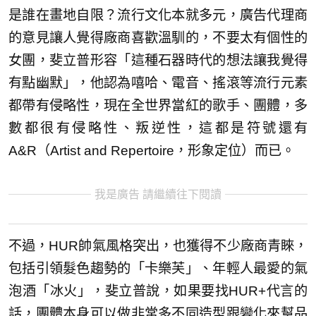
是誰在畫地自限？流行文化本就多元，廣告代理商
的意見讓人覺得廠商喜歡溫馴的，不要太有個性的
女團，斐立普形容「這種石器時代的想法讓我覺得
有點幽默」，他認為嘻哈、電音、搖滾等流行元素
都帶有侵略性，現在全世界當紅的歌手、團體，多
數都很有侵略性、叛逆性，這都是符號還有
A&R（Artist and Repertoire，形象定位）而已。
我是廣告 請繼續往下閱讀
不過，HUR帥氣風格突出，也獲得不少廠商青睞，
包括引領髮色趨勢的「卡樂芙」、年輕人最愛的氣
泡酒「冰火」，斐立普說，如果要找HUR+代言的
話，團體本身可以做非常多不同造型跟變化來幫品