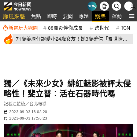
颱風來襲
娛樂
焦點
即時
要聞
專題
運動
全
新電玩大觀園
88風災伴你成長
跨世代
TCN
71歲姜厚任認愛小24歲女友！她3歲確信「累世情
緣」小一寫信示愛
獨／《未來少女》緋紅魅影被評太侵
略性！斐立普：活在石器時代嗎
記者江芷稜／台北報導
2023-09-03 16:08:20
2023-09-03 17:56:23