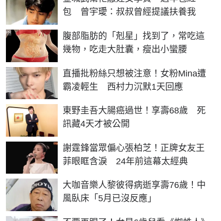
包 曾宇璦：叔叔曾經提議扶養我
PR
腹部脂肪的「剋星」找到了，常吃這
幾物，吃走大肚囊，瘦出小蠻腰
直播批粉絲只想被注意！女粉Mina遭
霸凌輕生 西村力沉默1天回應
東野圭吾大腸癌過世！享壽68歲 死
訊藏4天才被公開
謝霆鋒當眾偏心張柏芝！正牌女友王
菲眼眶含淚 24年前這幕太經典
大咖音樂人黎彼得病逝享壽76歲！中
風臥床「5月已沒反應」