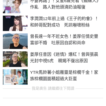
不要再踢了！女星6歲兒看《蜘蛛人》
作亂 路人對他頭澆奶油報復
李潤潤12年前上過《王子的約會》！
和帥哥配對成功 死訊嚇壞粉絲
曾長達一年不近女色！姜厚任情史豐
富卻不婚 吐原因自認和尚命
姜厚任昔因《迷情》爆紅！曾與張晨
光封中視5虎 親揭不復出原因
YTR馬鈴薯小姐雁靈是棕櫚千金！家
族棕櫚園面積超過大巨蛋
我是廣告 請繼續往下閱讀