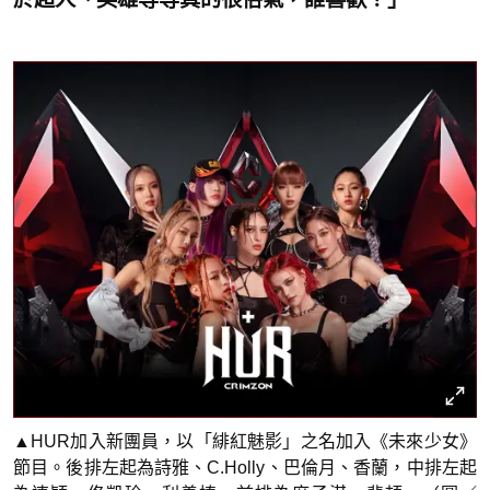
▲HUR加入新團員，以「緋紅魅影」之名加入《未來少女》
節目。後排左起為詩雅、C.Holly、巴倫月、香蘭，中排左起