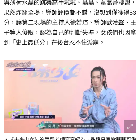
與薄荷水晶的跳舞高手粼粼、晶晶、韋喬薺聯盟，
果然炸翻全場，導師評價都不錯，沒想到僅獲得53
分，讓第二現場的主持人徐若瑄、導師歐漢聲、王
子等人傻眼，認為自己的判斷失準，女孩們也因拿
到「史上最低分」在後台忍不住淚崩。
▲《未來少女》的舞蹈老師奕寬認為，品牌只喜歡萌萌可愛