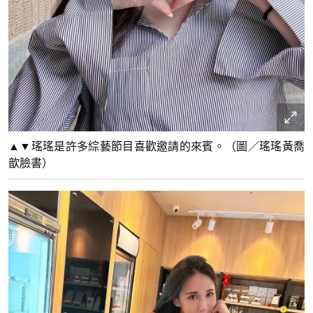
▲▼瑤瑤是許多綜藝節目喜歡邀請的來賓。（圖／瑤瑤黃喬
歆臉書）