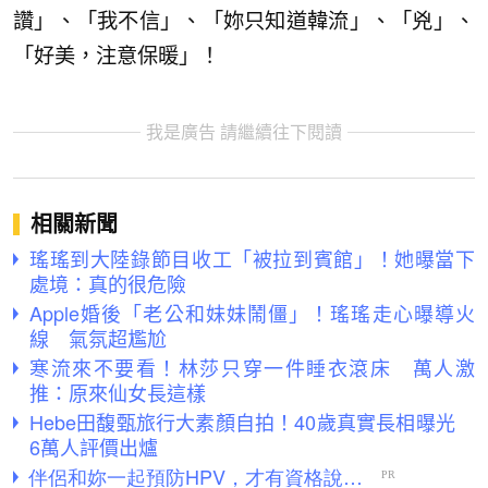
讚」、「我不信」、「妳只知道韓流」、「兇」、
「好美，注意保暖」！
我是廣告 請繼續往下閱讀
相關新聞
瑤瑤到大陸錄節目收工「被拉到賓館」！她曝當下
處境：真的很危險
Apple婚後「老公和妹妹鬧僵」！瑤瑤走心曝導火
線 氣氛超尷尬
寒流來不要看！林莎只穿一件睡衣滾床 萬人激
推：原來仙女長這樣
Hebe田馥甄旅行大素顏自拍！40歲真實長相曝光
6萬人評價出爐