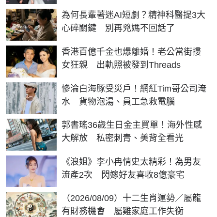
為何長輩著迷AI短劇？精神科醫提3大
心碎關鍵 別再兇媽不回話了
香港百億千金也爆離婚！老公當街摟
女狂親 出軌照被發到Threads
慘淪白海豚受災戶！網紅Tim哥公司淹
水 貨物泡湯、員工急救電腦
郭書瑤36歲生日金主買單！海外性感
大解放 私密刺青、美背全看光
《浪姐》李小冉情史太精彩！為男友
流產2次 閃嫁好友喜收8億豪宅
（2026/08/09）十二生肖運勢／屬龍
有財務機會 屬雞家庭工作失衡