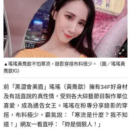
▲瑤瑤黃喬歆不怕寒流，錄影穿搭布料很少。（圖／瑤瑤黃
喬歆IG）
前「黑澀會美眉」瑤瑤（黃喬歆）擁有34F好身材
及有話直說的真性情，受到各大綜藝節目製作單位
喜愛，成為通告女王。瑤瑤在粉專分享錄影的穿
搭，布料極少，霸氣說：「寒流是什麼？我不知
道！」網友一看直呼：「妳是個狠人！」