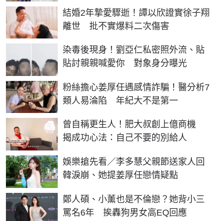
結婚2年摯愛驟逝！譚以欣證實徐子翔
離世 批不實爆料二次傷害
染毒後現身！劉亞仁私密照外流、貼
貼討親親喊愛你 對象身分曝光
粉絲擔心姜厚任遇感情詐騙！醫分析7
類人易淪陷 年紀大不是第一
曾自稱更生人！肥大叔創上億商機
揭成功心法：自己不要的別給人
娛樂搶先看／李多慧父親節送家人回
韓淚崩、她提姜厚任戀情疑點
鄭人碩、小薰也是不倫戀？她背小三
罵名6年 挨轟狗男女高EQ回應