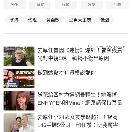
APP
追蹤
追蹤
好友
訂閱
寒流
瑤瑤
黃喬歆
型男大主廚
低溫
Recommended by
姜厚任昔因《迷情》爆紅！曾與張晨
光封中視5虎 親揭不復出原因
PR
做到這點才有資格說愛你
送花給西村力遭網暴輕生！她淚悼
ENHYPEN粉Mina：網路請保持善良
姜厚任小24歲女友學歷超狂！智商
146手握5公司 他狂讚：比我厲害