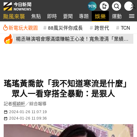
颱風來襲
娛樂
焦點
即時
要聞
專題
運動
全
新電玩大觀園
88風災伴你成長
跨世代
TCN
楊丞琳演唱會爆滿還賺輸王心凌！寬魚澄清「業績沒
不好」揭營收
瑤瑤黃喬歆「我不知道寒流是什麼」
眾人一看穿搭全暴動：是狠人
記者
楊穎軒
／綜合報導
2024-01-26 11:07:19
2024-01-26 11:09:36