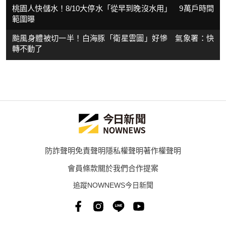
桃園人快儲水！8/10大停水「從早到晚沒水用」 9萬戶時間
範圍曝
颱風身體被切一半！白海豚「衛星雲圖」好慘 氣象署：快
轉不動了
防詐聲明
免責聲明
隱私權聲明
著作權聲明
會員條款
關於我們
合作提案
追蹤NOWNEWS今日新聞