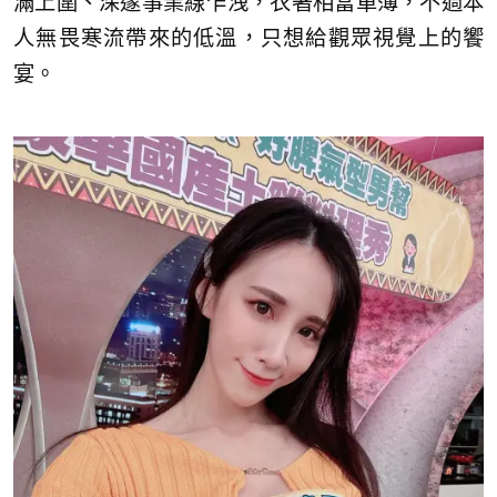
滿上圍、深邃事業線乍洩，衣著相當單薄，不過本
人無畏寒流帶來的低溫，只想給觀眾視覺上的饗
宴。