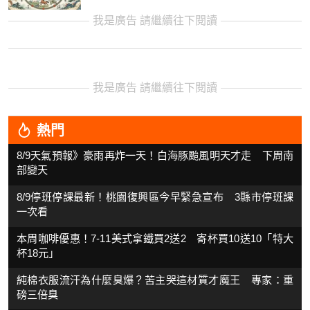
我是廣告 請繼續往下閱讀
我是廣告 請繼續往下閱讀
熱門
8/9天氣預報》豪雨再炸一天！白海豚颱風明天才走 下周南
部變天
8/9停班停課最新！桃園復興區今早緊急宣布 3縣市停班課
一次看
本周咖啡優惠！7-11美式拿鐵買2送2 寄杯買10送10「特大
杯18元」
純棉衣服流汗為什麼臭爆？苦主哭這材質才魔王 專家：重
磅三倍臭