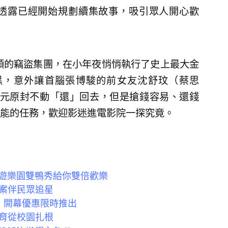
透露已經開始規劃續集故事，吸引眾人開心歡
領的竊盜集團，在小年夜悄悄執行了史上最大金
黑，意外讓首腦張博駿的前女友沈舒玟（蔡思
億元原封不動「還」回去，但是搶錢容易、還錢
能的任務，歡迎影迷進電影院一探究竟。
日遊樂園雙鴨秀給你雙倍歡樂
案伴民眾追星
 開幕優惠限時推出
育從校園扎根