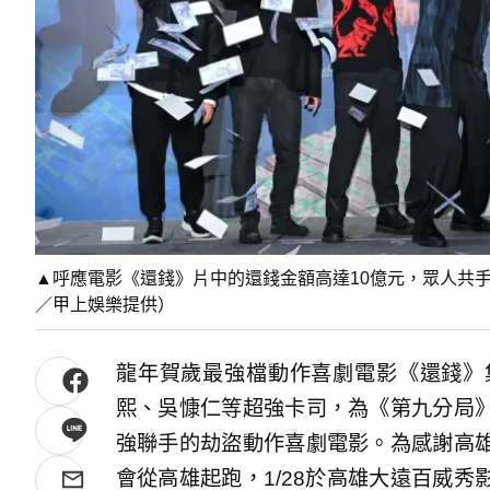
▲呼應電影《還錢》片中的還錢金額高達10億元，眾人共手
／甲上娛樂提供）
龍年賀歲最強檔動作喜劇電影《還錢》
熙、吳慷仁等超強卡司，為《第九分局
強聯手的劫盜動作喜劇電影。為感謝高
會從高雄起跑，1/28於高雄大遠百威