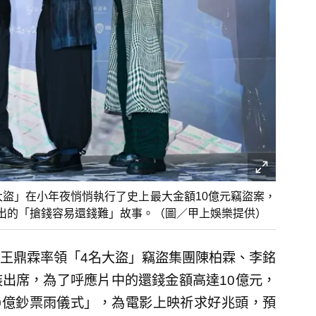
大盜」在小年夜悄悄執行了史上最大金額10億元竊盜案，
出的「搶錢容易還錢難」故事。（圖／甲上娛樂提供）
王鼎霖率領「4名大盜」竊盜集團陳柏霖、李銘
出席，為了呼應片中的還錢金額高達10億元，
0億鈔票雨儀式」，為電影上映祈求好兆頭，預