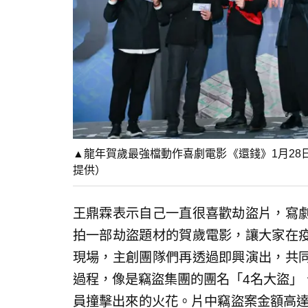
▲龍年賀歲最強檔動作喜劇電影《還錢》1月2
提供）
王鼎霖表示自己一直很喜歡劫盜片，寫
拍一部劫盜題材的賀歲電影，讓大家在
現場，主創團隊們再透過即興演出，共
過程，像是竊盜集團的團名「4名大盜」
員撞擊出來的火花。片中竊盜案金額高達