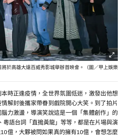
8日將於高雄大遠百威秀影城舉辦首映會。（圖／甲上娛樂
劇本時正逢疫情，全世界氛圍低迷，激發出他想
疫情解封後攜家帶眷到戲院開心大笑。到了拍片
同腦力激盪，導演笑說這是一個「集體創作」的
、粵語台詞「直搗黃龍」等等，都是在片場與演
10億，大夥被問如果真的擁有10億，會想怎麼