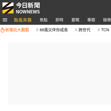
颱風來襲
焦點
即時
要聞
專題
娛樂
新電玩大觀園
88風災伴你成長
跨世代
TCN