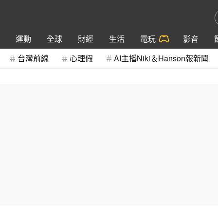
運動
全球
財經
生活
電玩
影音
台灣前線
心理假
AI主播Niki＆Hanson報新聞