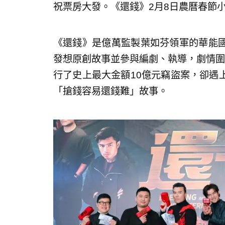
祝票房大發。《還錢》2月8日農曆春節
《還錢》是億萬監製葉如芬領軍的華能
發想原創故事並參與編劇、執導，劇情圍
行了史上最大金額10億元竊盜案，卻遇
「搶錢容易還錢難」故事。