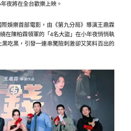
小年夜將在全台歡樂上映。
國際娛樂首部電影，由《第九分局》導演王鼎霖
繞在陳柏霖領軍的「4名大盜」在小年夜悄悄執
上黑吃黑，引發一連串驚險刺激卻又笑料百出的