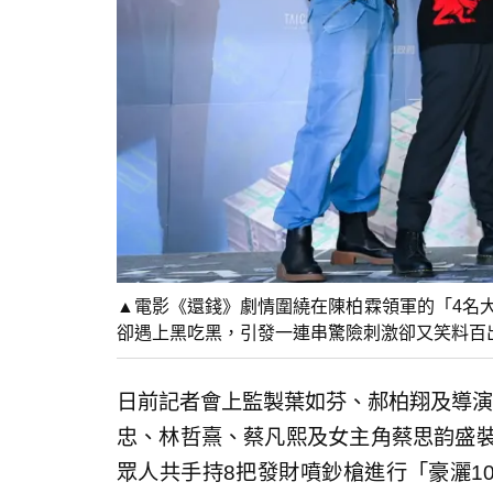
▲電影《還錢》劇情圍繞在陳柏霖領軍的「4名
卻遇上黑吃黑，引發一連串驚險刺激卻又笑料百
日前記者會上監製葉如芬、郝柏翔及導演
忠、林哲熹、蔡凡熙及女主角蔡思韵盛裝
眾人共手持8把發財噴鈔槍進行「豪灑1