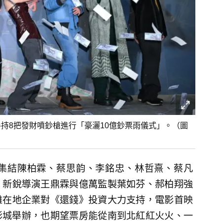
持8把發財噴鈔槍進行「豪灑10億鈔票雨儀式」。（圖
集結陳柏霖、蔡思韵、李銘忠、林哲熹、蔡凡
》新銳導演王鼎霖與億萬監製葉如芬、郝柏翔強
雄在地企業對《還錢》投資大力支持，電影首映
秀影城舉辦，也期望票房能從南到北紅紅火火、一