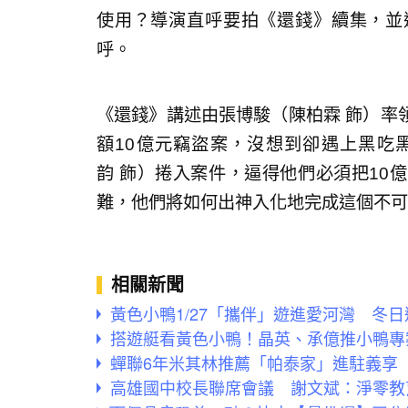
使用？導演直呼要拍《還錢》續集，並
呼。
《還錢》講述由張博駿（陳柏霖 飾）率
額10億元竊盜案，沒想到卻遇上黑吃
韵 飾）捲入案件，逼得他們必須把10
難，他們將如何出神入化地完成這個不可
相關新聞
黃色小鴨1/27「攜伴」遊進愛河灣 冬
搭遊艇看黃色小鴨！晶英、承億推小鴨專
蟬聯6年米其林推薦「帕泰家」進駐義享
高雄國中校長聯席會議 謝文斌：淨零教