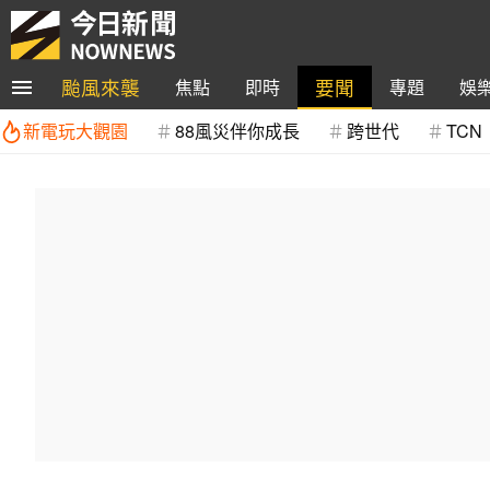
颱風來襲
要聞
焦點
即時
專題
娛
新電玩大觀園
88風災伴你成長
跨世代
TCN