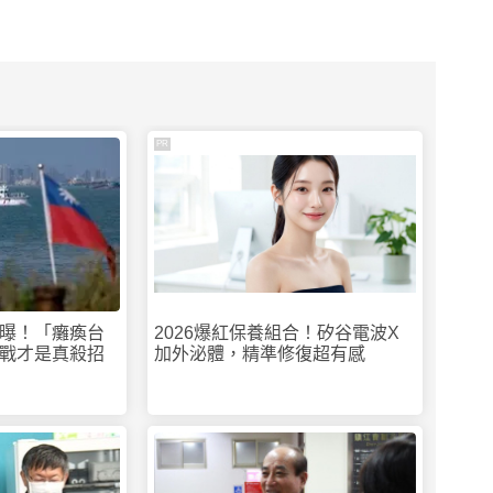
PR
曝！「癱瘓台
2026爆紅保養組合！矽谷電波X
戰才是真殺招
加外泌體，精準修復超有感