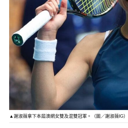
▲謝淑薇拿下本屆澳網女雙及混雙冠軍。（圖／謝淑薇IG）