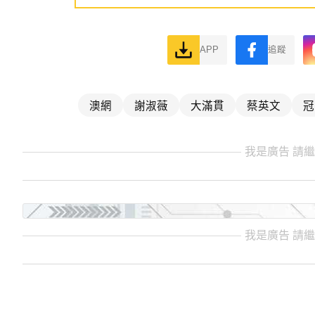
APP
追蹤
澳網
謝淑薇
大滿貫
蔡英文
冠
我是廣告 請
我是廣告 請