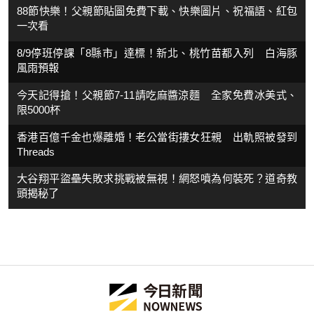
88節快樂！父親節貼圖免費下載、快樂圖片、祝福語、紅包
一次看
8/9停班停課「8縣市」達標！新北、桃竹苗都入列 白海豚
風雨預報
今天記得搶！父親節7-11請吃麻醬涼麵 全家免費冰美式、
限5000杯
香港百億千金也爆離婚！老公當街摟女狂親 出軌照被發到
Threads
大谷翔平盜壘失敗求挑戰被無視！網怒噴為何裝死？道奇教
頭揭秘了