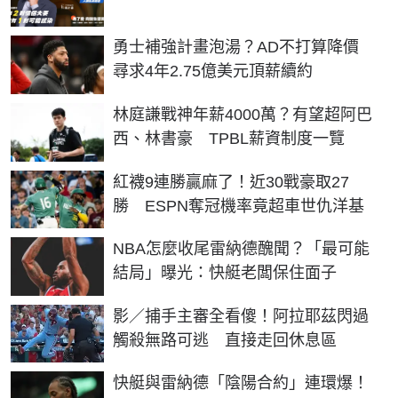
勇士補強計畫泡湯？AD不打算降價
尋求4年2.75億美元頂薪續約
林庭謙戰神年薪4000萬？有望超阿巴
西、林書豪 TPBL薪資制度一覽
紅襪9連勝贏麻了！近30戰豪取27
勝 ESPN奪冠機率竟超車世仇洋基
NBA怎麼收尾雷納德醜聞？「最可能
結局」曝光：快艇老闆保住面子
影／捕手主審全看傻！阿拉耶茲閃過
觸殺無路可逃 直接走回休息區
快艇與雷納德「陰陽合約」連環爆！