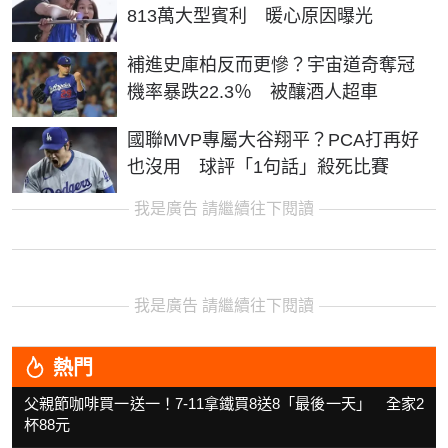
813萬大型賓利 暖心原因曝光
補進史庫柏反而更慘？宇宙道奇奪冠
機率暴跌22.3％ 被釀酒人超車
國聯MVP專屬大谷翔平？PCA打再好
也沒用 球評「1句話」殺死比賽
我是廣告 請繼續往下閱讀
我是廣告 請繼續往下閱讀
熱門
父親節咖啡買一送一！7-11拿鐵買8送8「最後一天」 全家2
杯88元