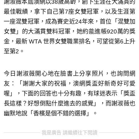
謝淑薇本屆澳網以38歲高齡，創下生涯在大滿貫的
最佳戰績，拿下自己第7座女雙冠軍，以及生涯第
一座混雙冠軍，成為賽史近24年來，首位「混雙加
女雙」的大滿貫雙料冠軍，她約能進帳920萬的獎
金，最新 WTA 世界女雙職業排名，可望從第6上升
至第2。
今日謝淑薇開心地在臉書上分享照片，也詢問網
友：「謝謝大家的祝福，澳網獎盃好新奇好可愛
喔」，下面的回答也十分有趣，有球迷表示「獎盃
長這樣？好想倒點什麼進去的感覺」，而謝淑薇也
幽默地說「香檳是個不錯的選擇」。
我是廣告 請繼續往下閱讀