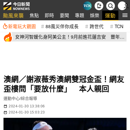
颱風來襲
運動
焦點
即時
要聞
專題
娛樂
全
新電玩大觀園
88風災伴你成長
跨世代
TCN
女神河智媛化身阿美公主！9月前進花蓮吉安 豐年節
尬原民大會舞
澳網／謝淑薇秀澳網雙冠金盃！網友
歪樓問「要放什麼」 本人親回
運動中心/綜合報導
2024-01-30 13:38:06
2024-01-30 15:03:23