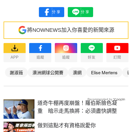
分享
分享
將NOWNEWS加入你喜愛的新聞來源
APP
追蹤
追蹤
好友
訂閱
謝淑薇
澳洲網球公開賽
澳網
Elise Mertens
香
Recommended by
道奇牛棚再度崩盤！羅伯斯臉色凝
重 暗示走馬換將：必須盡快調整
PR
做到這點才有資格說愛你