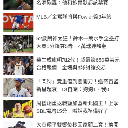
名嘴砲轟：他和鮑爾默都該禁賽
MLB／金鶯隊將與Fowler簽3年約
52歲朗神太狂！鈴木一朗水手全壘打
大賽1分鐘夯5轟 4萬球迷嗨翻
華生成庫明加2代！威脅簽650萬美元
合格報價 金塊與3隊討論交易
「閃狗」竟重傷到要開刀！道奇百盜
新星超衰 IG自嘲：狗狗1、我0
周儀翔重返職籃加盟新北國王！上季
SBL場均15分 喊話我準備好了
大谷翔平雙響後秒回家顧二寶！換開