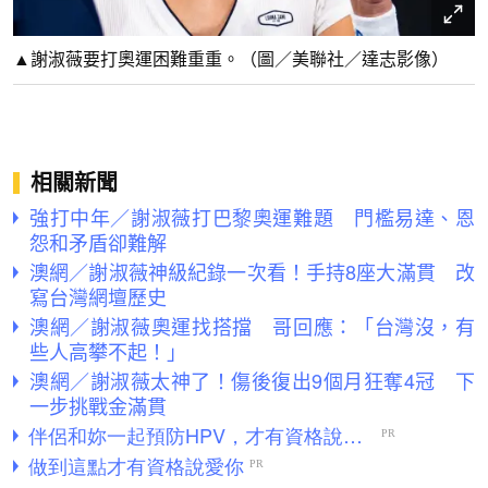
▲謝淑薇要打奧運困難重重。（圖／美聯社／達志影像）
相關新聞
強打中年／謝淑薇打巴黎奧運難題 門檻易達、恩
怨和矛盾卻難解
澳網／謝淑薇神級紀錄一次看！手持8座大滿貫 改
寫台灣網壇歷史
澳網／謝淑薇奧運找搭擋 哥回應：「台灣沒，有
些人高攀不起！」
澳網／謝淑薇太神了！傷後復出9個月狂奪4冠 下
一步挑戰金滿貫