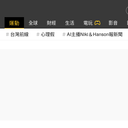
運動
全球
財經
生活
電玩
影音
台灣前線
心理假
AI主播Niki＆Hanson報新聞