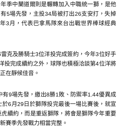
。去年季中蘭道爾則是輾轉加入中職統一獅，是他
有5場先發，主投34局被打出26支安打，失掉
在去年3月，代表巴拿馬隊來台出戰世界棒球經典
雷克及勝騎士3位洋投完成簽約，今年3位好手
洋投完成續約之外，球隊也積極洽談第4位洋將
正在靜候佳音。
有9場先發，繳出8勝1敗、防禦率1.44優異成
於6月29日於獅隊投完最後一場比賽後，就宣
亞虎續約，而是重返獅隊，將會是獅隊今年重要
新賽季先發戰力相當完整。