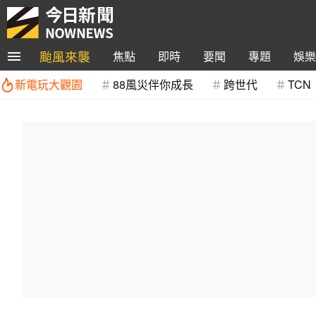
颱風來襲
焦點
即時
要聞
專題
娛樂
新電玩大觀園
88風災伴你成長
跨世代
TCN