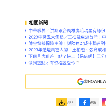
相關新聞
中華職棒／洪總跟台鋼雄鷹哈瑪星有緣份
2023中職五大焦點／王柏融重返台灣！
陳金鋒接悍將主帥！與陳連宏成中職首對
2023年體壇風雲人物！王柏融、張育成和
將NOWNE
APP
追蹤