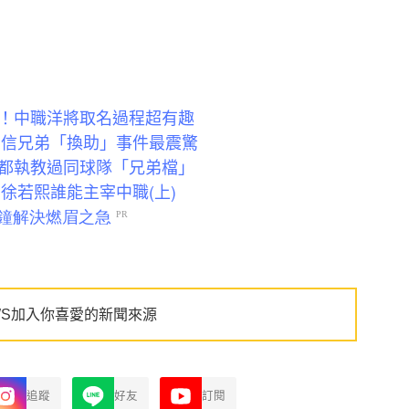
！中職洋將取名過程超有趣
中信兄弟「換助」事件最震驚
都執教過同球隊「兄弟檔」
徐若熙誰能主宰中職(上)
WS加入你喜愛的新聞來源
追蹤
好友
訂閱