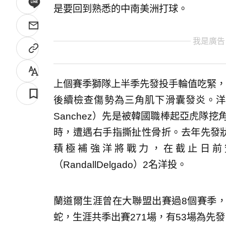
是要回到熟悉的中南美洲打球。
我是廣告
上個賽季獅隊上半季先發投手輪值吃緊，
後續檢查傷勢為三角肌下滑囊發炎。洋投
Sanchez）先是被韓國職棒起亞虎隊挖角，
時，遭遇右手指撕扯性骨折。去年先發狀
積極補強洋將戰力，在截止日前簽下布萊
（RandallDelgado）2名洋投。
蘭道爾生涯曾在大聯盟出賽過8個賽季
蛇，生涯共季出賽271場，有53場為先發，