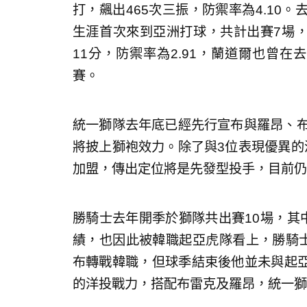
打，飆出465次三振，防禦率為4.10
生涯首次來到亞洲打球，共計出賽7場，
11分，防禦率為2.91，蘭道爾也曾
賽。
統一獅隊去年底已經先行宣布與羅昂、布
將披上獅袍效力。除了與3位表現優異的
加盟，傳出定位將是先發型投手，目前仍
勝騎士去年開季於獅隊共出賽10場，其中
績，也因此被韓職起亞虎隊看上，勝騎士
布轉戰韓職，但球季結束後他並未與起
的洋投戰力，搭配布雷克及羅昂，統一獅