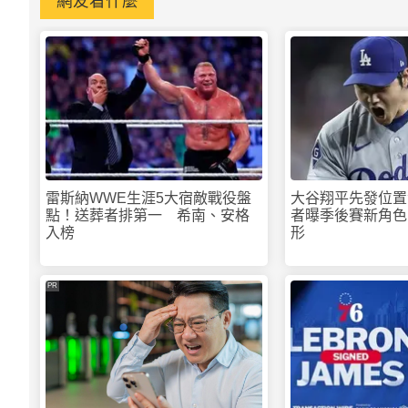
雷斯納WWE生涯5大宿敵戰役盤
大谷翔平先發位置
點！送葬者排第一 希南、安格
者曝季後賽新角色
入榜
形
PR