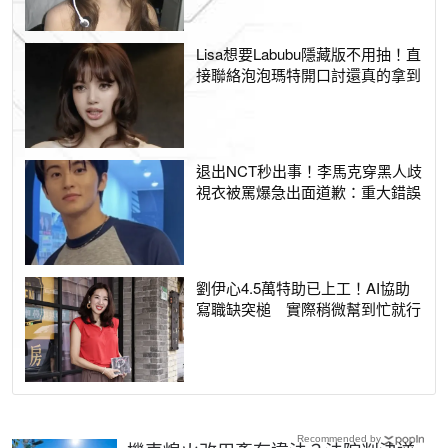
Lisa想要Labubu隱藏版不用抽！直
接聯絡泡泡瑪特開口討還真的拿到
退出NCT秒出事！李馬克穿黑人歧
視衣被罵爆急出面道歉：重大錯誤
劉伊心4.5萬特助已上工！AI協助
寫職缺突槌 實際稍微幫到忙就行
Recommended by