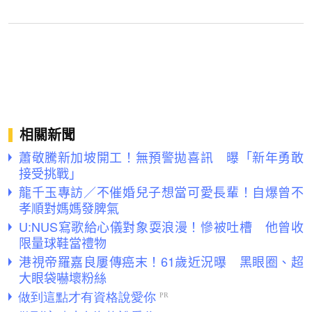
相關新聞
蕭敬騰新加坡開工！無預警拋喜訊 曝「新年勇敢
接受挑戰」
龍千玉專訪／不催婚兒子想當可愛長輩！自爆曾不
孝順對媽媽發脾氣
U:NUS寫歌給心儀對象耍浪漫！慘被吐槽 他曾收
限量球鞋當禮物
港視帝羅嘉良屢傳癌末！61歲近況曝 黑眼圈、超
大眼袋嚇壞粉絲