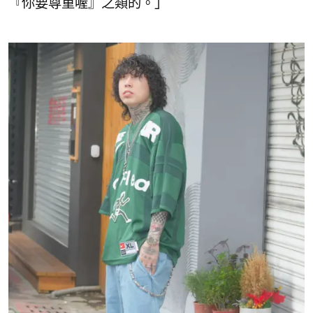
『你要尊重喔』之類的。」