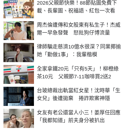
2026父親節快樂！88節貼圖免費下
載、長輩圖、祝福語、紅包一次看
周杰倫遭傳和女股東有私生子！杰威
爾一早急發聲 怒批狗仔博流量
律師騙走慈濟10億水很深？同業揶揄
她「勤做1事」：我輩楷模
全家拿鐵20元「只有5天」！柳橙綠
茶10元 父親節7-11咖啡買2送2
台玻總裁出軌當紅女星！沈時華「生
女兒」後遭拋棄 捲詐欺案神隱
女友有老公還當人小三！姜厚任回應
「我都知道」前夫身分被扒出