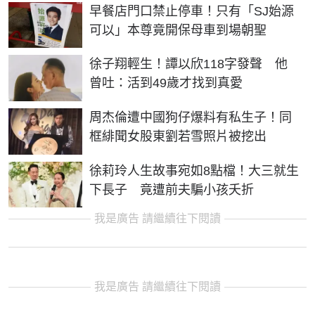
早餐店門口禁止停車！只有「SJ始源
可以」本尊竟開保母車到場朝聖
徐子翔輕生！譚以欣118字發聲 他
曾吐：活到49歲才找到真愛
周杰倫遭中國狗仔爆料有私生子！同
框緋聞女股東劉若雪照片被挖出
徐莉玲人生故事宛如8點檔！大三就生
下長子 竟遭前夫騙小孩夭折
我是廣告 請繼續往下閱讀
我是廣告 請繼續往下閱讀