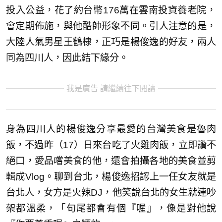
投入公益，花了約台幣176萬在雲南投資養老院，
會定期佈施，與他酷帥形象不同。引人注意的是，
大陸人氣男星王鶴棣，正巧是楊俊逸的好友，兩人
同為四川人，因此結下緣分。
我是廣告 請繼續往下閱讀
身為四川人的楊俊逸分享最愛的台灣美食是魯肉
飯，不過昨（17）日來台吃了火雞肉飯，立即讚不
絕口，愛品嚐美食的他，還會拍攝各地的美食並剪
輯成Vlog。聊到台北，楊俊逸招認上一任女友就是
台北人，女方是火辣DJ，他笑說台北的女生就連吵
架都溫柔，「句尾都會有個『喔』，像是對他說