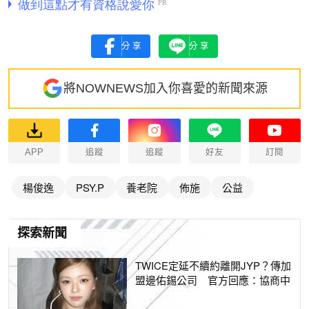
分享
分享
將NOWNEWS加入你喜愛的新聞來源
APP
追蹤
追蹤
好友
訂閱
楊俊逸
PSY.P
養老院
佈施
公益
探索新聞
TWICE定延不續約離開JYP？傳加
盟邊佑錫公司 官方回應：協商中