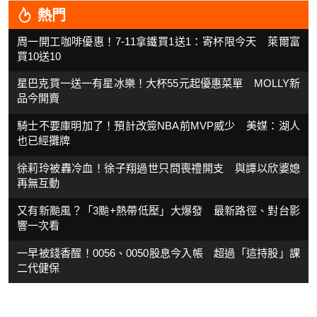
熱門
周一開工咖啡優惠！7-11拿鐵買1送1：寄杯限今天 萊爾富
買10送10
星巴克買一送一有星冰樂！大杯55元起優惠菜單 MOLLY新
品今開賣
騎士不要庫明加了！預計改簽NBA前MVP威少 美媒：湖人
也已經攤牌
徐莉玲被轟冷血！徐子翔過世只問喪禮開支 與譚以欣婆媳
再無互動
又有新颱風？「3颱+熱帶低壓」大爆發 最新路徑、對台影
響一次看
一早被錢香醒！0056、0050股息今入帳 超過「這持股」課
二代健保