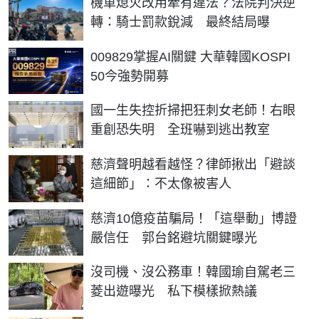
機車熄火改用牽有違法？法院判決逆
轉：騎士罰款銳減 最終結局曝
PR
009829掌握AI關鍵 大華韓國KOSPI
50今強勢開募
國一生失控折掃把狂刺女老師！右眼
重創恐失明 全班嚇到逃出教室
慈濟聲明越看越怪？律師揪出「避談
這細節」：不太像被害人
慈濟10億疫苗騙局！「這舉動」博證
嚴信任 郭台銘避坑關鍵曝光
沒司機、沒公務車！韓國瑜自駕老三
菱出遊曝光 私下模樣掀熱議