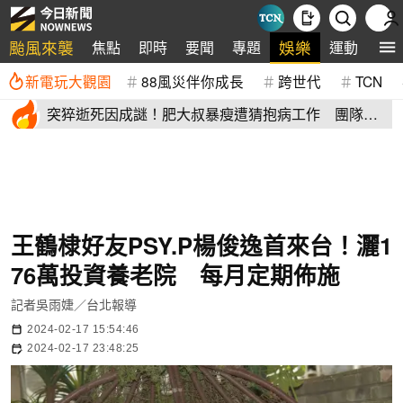
颱風來襲
娛樂
焦點
即時
要聞
專題
運動
全
新電玩大觀園
88風災伴你成長
跨世代
TCN
突猝逝死因成謎！肥大叔暴瘦遭猜抱病工作 團隊宣
布開直播揭真相
王鶴棣好友PSY.P楊俊逸首來台！灑1
76萬投資養老院 每月定期佈施
記者吳雨婕／台北報導
2024-02-17 15:54:46
2024-02-17 23:48:25