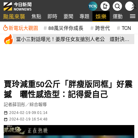
颱風來襲
娛樂
焦點
即時
要聞
專題
運動
全
新電玩大觀園
88風災伴你成長
跨世代
TCN
當小三對話曝光！姜厚任女友搶別人老公 還對決正
宮女兒開酸騷貨
賈玲減重50公斤「胖瘦版同框」好震
撼 曬性感造型：記得愛自己
記者薛羽彤／綜合報導
2024-02-19 09:01:14
2024-02-19 16:54:48