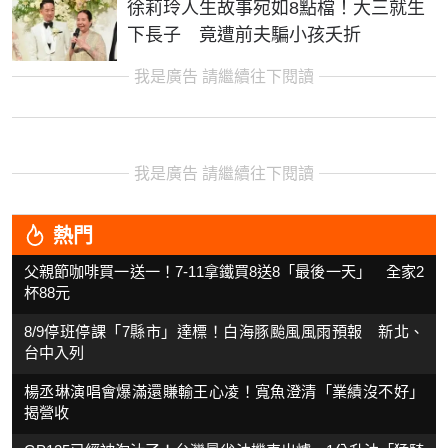
徐莉玲人生故事宛如8點檔！大三就生
下長子 竟遭前夫騙小孩夭折
我是廣告 請繼續往下閱讀
我是廣告 請繼續往下閱讀
熱門
父親節咖啡買一送一！7-11拿鐵買8送8「最後一天」 全家2
杯88元
8/9停班停課「7縣市」達標！白海豚颱風風雨預報 新北、
台中入列
楊丞琳演唱會爆滿還賺輸王心凌！寬魚澄清「業績沒不好」
揭營收