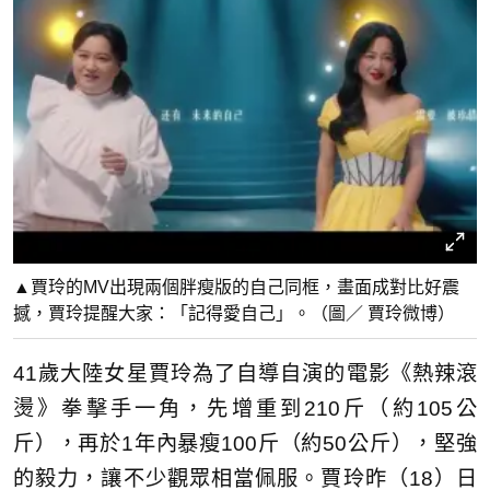
▲賈玲的MV出現兩個胖瘦版的自己同框，畫面成對比好震
撼，賈玲提醒大家：「記得愛自己」。（圖／ 賈玲微博）
41歲大陸女星賈玲為了自導自演的電影《熱辣滾
燙》拳擊手一角，先增重到210斤（約105公
斤），再於1年內暴瘦100斤（約50公斤），堅強
的毅力，讓不少觀眾相當佩服。賈玲昨（18）日