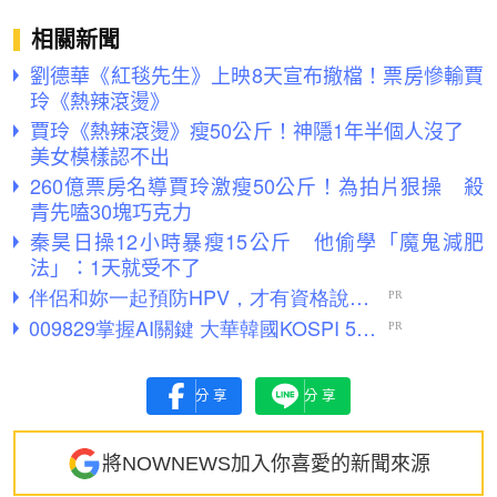
相關新聞
劉德華《紅毯先生》上映8天宣布撤檔！票房慘輸賈
玲《熱辣滾燙》
賈玲《熱辣滾燙》瘦50公斤！神隱1年半個人沒了
美女模樣認不出
260億票房名導賈玲激瘦50公斤！為拍片狠操 殺
青先嗑30塊巧克力
秦昊日操12小時暴瘦15公斤 他偷學「魔鬼減肥
法」：1天就受不了
分享
分享
將NOWNEWS加入你喜愛的新聞來源