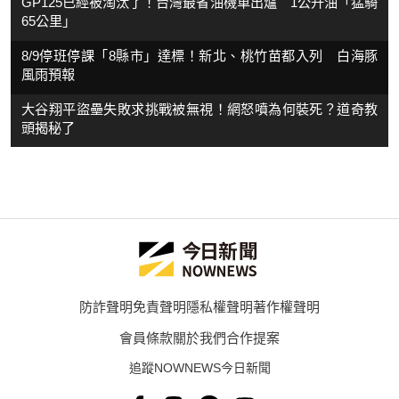
GP125已經被淘汰了！台灣最省油機車出爐 1公升油「猛騎
65公里」
8/9停班停課「8縣市」達標！新北、桃竹苗都入列 白海豚
風雨預報
大谷翔平盜壘失敗求挑戰被無視！網怒噴為何裝死？道奇教
頭揭秘了
防詐聲明
免責聲明
隱私權聲明
著作權聲明
會員條款
關於我們
合作提案
追蹤NOWNEWS今日新聞