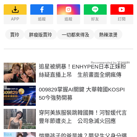
APP
追蹤
追蹤
好友
訂閱
賈玲
胖瘦版賈玲
一切都來得及
熱辣滾燙
Recommended by
追星被網暴！ENHYPEN日本正妹粉
絲疑直播上吊 生前畫面全網瘋傳
PR
009829掌握AI關鍵 大華韓國KOSPI
50今強勢開募
穿阿美族服裝跳韓國舞！河智媛代言
豐年節遭炎上 公司急滅火回應
愷樂孩子的爸是誰？嬰兒生父身分曝