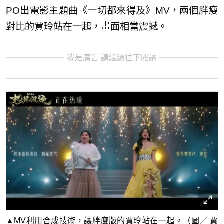
PO出電影主題曲《一切都來得及》MV，兩個胖瘦
對比的賈玲站在一起，畫面相當震撼。
我是廣告 請繼續往下閱讀
▲MV利用合成技術，讓胖瘦版的賈玲站在一起。（圖／ 賈