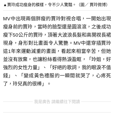
▲賈玲成功瘦身的模樣，令不少人驚豔。（圖／ 賈玲微博）
MV中出現兩個胖瘦的賈玲對視合唱，一開始出現
瘦身前的賈玲，當時的臉型還是圓滾滾，之後成功
瘦下50公斤的賈玲，頂著大波浪長髮和高開衩長裙
現身，身形對比畫面令人驚艷。MV中還穿插賈玲
這1年來運動減重的畫面，看起來相當辛苦，但她
並沒有放棄，也讓粉絲看得熱淚盈眶，「玲姐，好
強烈的女性力量」、「好絕的歌詞，我的眼淚不值
錢」、「變成黃色禮服的一瞬間就哭了，心疼死
了，玲兒真的很棒」。
我是廣告 請繼續往下閱讀