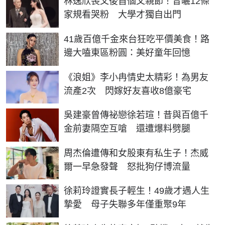
林逸欣喪父後首個父親節！昔曬12條
家規看哭粉 大學才獨自出門
41歲百億千金來台狂吃平價美食！路
邊大嗑東區粉圓：美好童年回憶
《浪姐》李小冉情史太精彩！為男友
流產2次 閃嫁好友喜收8億豪宅
吳建豪曾傳祕戀徐若瑄！昔與百億千
金前妻隔空互嗆 還遭爆料劈腿
周杰倫遭傳和女股東有私生子！杰威
爾一早急發聲 怒批狗仔博流量
徐莉玲證實長子輕生！49歲才遇人生
摯愛 母子失聯多年僅重聚9年