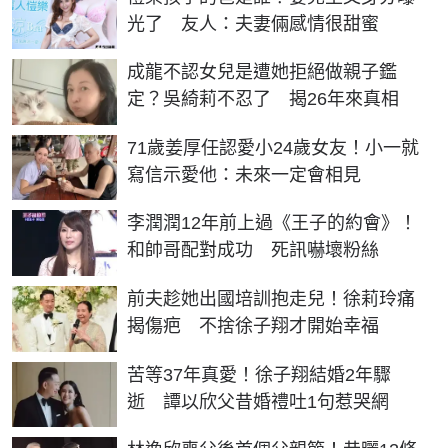
光了 友人：夫妻倆感情很甜蜜
成龍不認女兒是遭她拒絕做親子鑑
定？吳綺莉不忍了 揭26年來真相
71歲姜厚任認愛小24歲女友！小一就
寫信示愛他：未來一定會相見
李潤潤12年前上過《王子的約會》！
和帥哥配對成功 死訊嚇壞粉絲
前夫趁她出國培訓抱走兒！徐莉玲痛
揭傷疤 不捨徐子翔才開始幸福
苦等37年真愛！徐子翔結婚2年驟
逝 譚以欣父昔婚禮吐1句惹哭網