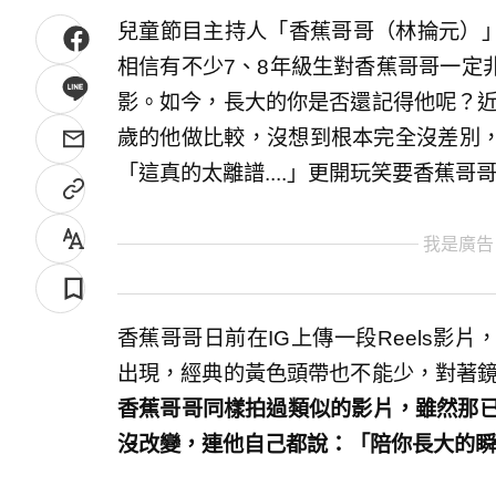
兒童節目主持人「香蕉哥哥（林掄元）」
相信有不少7、8年級生對香蕉哥哥一定
影。如今，長大的你是否還記得他呢？近
歲的他做比較，沒想到根本完全沒差別
「這真的太離譜....」更開玩笑要香蕉
我是廣告
香蕉哥哥日前在IG上傳一段Reels影
出現，經典的黃色頭帶也不能少，對著
香蕉哥哥同樣拍過類似的影片，雖然那已
沒改變，連他自己都說：「陪你長大的瞬