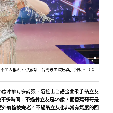
令不少人稱羨，也擁有「台灣最美歐巴桑」封號。（圖／
0歲凍齡有多誇張，還挖出台語金曲歌手翁立友
不多時間，不過翁立友是49歲，而香蕉哥哥是
意外躺槍被嫌老。不過翁立友也非常有氣度的回