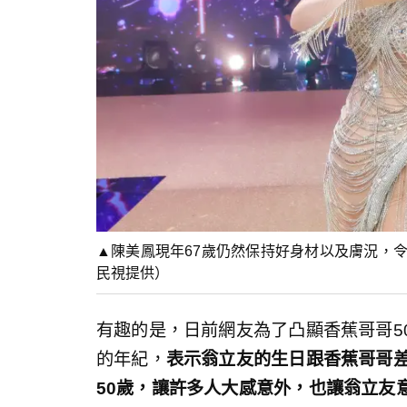
▲陳美鳳現年67歲仍然保持好身材以及膚況，
民視提供）
有趣的是，日前網友為了凸顯香蕉哥哥5
的年紀，
表示翁立友的生日跟香蕉哥哥差
50歲，讓許多人大感意外，也讓翁立友