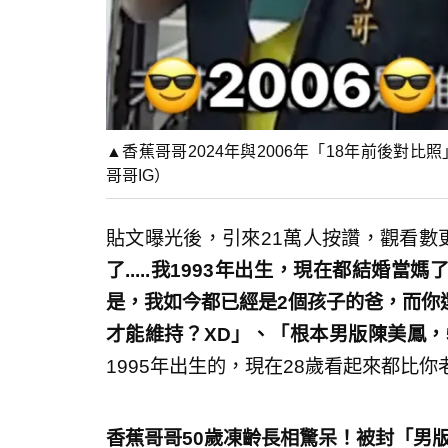
▲香蕉哥哥2024年與2006年「18年前後對
哥哥IG）
貼文曝光後，引來21萬人按讚，觀看數
了.....我1993年出生，現在都結婚
是，我如今都已經是2個孩子的爸，而你
才能維持？XD」、「根本男版陳美鳳，
1995年出生的，現在28歲看起來都比你
香蕉哥哥50歲凍齡長相驚呆！被封「男