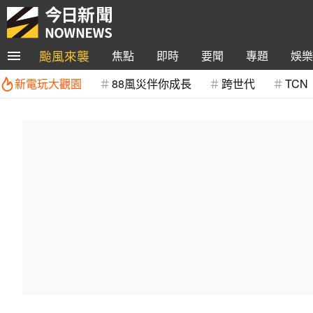
颱風來襲
焦點
即時
要聞
專題
娛樂
新電玩大觀園
88風災伴你成長
跨世代
TCN