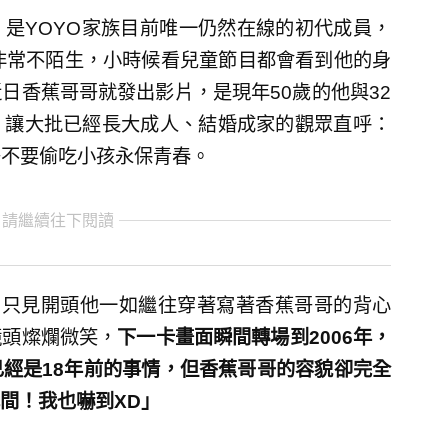
是YOYO家族目前唯一仍然在線的初代成員，
非常不陌生，小時候看兒童節目都會看到他的身
日香蕉哥哥就發出影片，是現年50歲的他與32
，讓大批已經長大成人、結婚成家的觀眾直呼：
哥哥不要偷吃小孩永保青春。
 請繼續往下閱讀
片，只見開頭他一如繼往穿著寫著香蕉哥哥的背心
鏡頭燦爛微笑，
下一卡畫面瞬間轉場到2006年，
經是18年前的事情，但香蕉哥哥的容貌卻完全
間！我也嚇到XD」