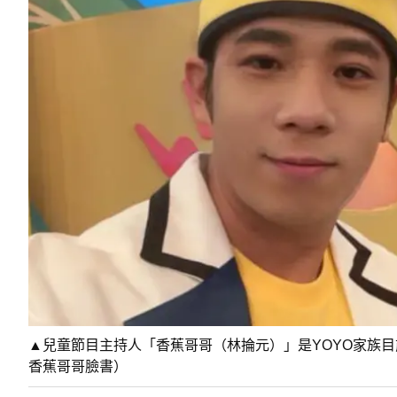
▲兒童節目主持人「香蕉哥哥（林掄元）」是YOYO家族目
香蕉哥哥臉書）