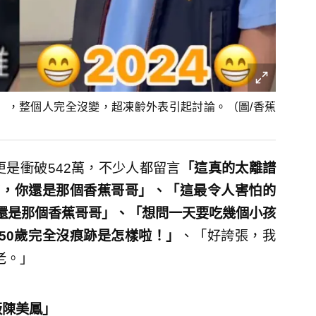
比照」，整個人完全沒變，超凍齡外表引起討論。（圖/香蕉
更是衝破542萬，不少人都留言
「這真的太離譜
當媽了，你還是那個香蕉哥哥」、「這最令人害怕的
還是那個香蕉哥哥」、「想問一天要吃幾個小孩
50歲完全沒痕跡是怎樣啦！」
、「好誇張，我
老。」
版陳美鳳」