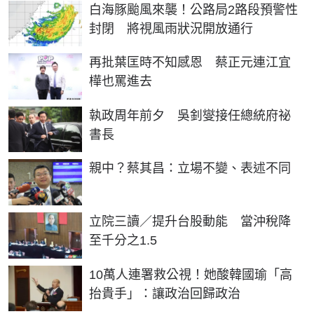
白海豚颱風來襲！公路局2路段預警性
封閉 將視風雨狀況開放通行
再批葉匡時不知感恩 蔡正元連江宜
樺也罵進去
執政周年前夕 吳釗燮接任總統府祕
書長
親中？蔡其昌：立場不變、表述不同
立院三讀／提升台股動能 當沖稅降
至千分之1.5
10萬人連署救公視！她酸韓國瑜「高
抬貴手」：讓政治回歸政治