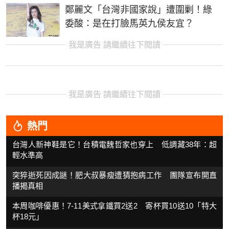
鄭麗文「台灣非國家說」遭圍剿！綠
委酸：是在打臉馬英九侯友宜？
我是廣告 請繼續往下閱讀
我是廣告 請繼續往下閱讀
熱門
台灣人新神鞋是它！台積電魏哲家也穿上 低調藏38年：超
輕水準高
突猝逝死因成謎！肥大叔暴瘦遭猜抱病工作 團隊宣布開直
播揭真相
本周咖啡優惠！7-11美式拿鐵買2送2 寄杯買10送10「特大
杯18元」