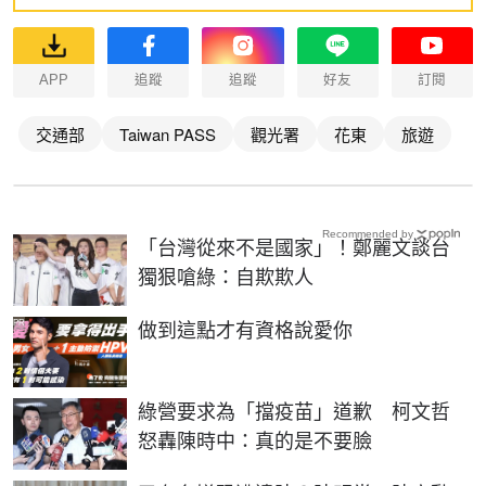
APP
追蹤
追蹤
好友
訂閱
交通部
Taiwan PASS
觀光署
花東
旅遊
Recommended by
「台灣從來不是國家」！鄭麗文談台
獨狠嗆綠：自欺欺人
PR
做到這點才有資格說愛你
綠營要求為「擋疫苗」道歉 柯文哲
怒轟陳時中：真的是不要臉