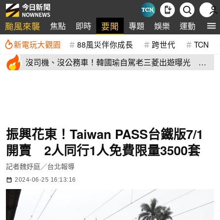
颱風來襲
要聞
焦點
即時
專題
娛樂
運動
全
新電玩大觀園
88風災伴你成長
跨世代
TCN
沒司機、沒公務車！韓國瑜自駕老三菱出遊曝光 私
下模樣掀熱議
振興花東！Taiwan PASS台鐵版7/1
開賣 2人同行1人免費限量3500套
記者魏妤庭／台北報導
2024-06-25 16:13:16