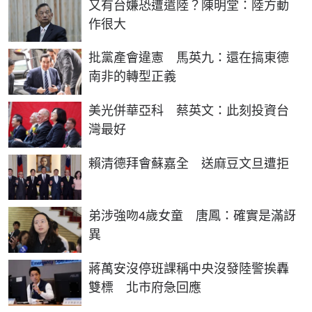
又有台嫌恐遭遣陸？陳明堂：陸方動
作很大
批黨產會違憲 馬英九：還在搞東德
南非的轉型正義
美光併華亞科 蔡英文：此刻投資台
灣最好
賴清德拜會蘇嘉全 送麻豆文旦遭拒
弟涉強吻4歲女童 唐鳳：確實是滿訝
異
蔣萬安沒停班課稱中央沒發陸警挨轟
雙標 北市府急回應