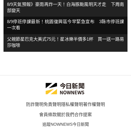
8/9天氣預報》豪雨再炸一天！白海豚颱風明天才走 下周南
部變天
8/9停班停課最新！桃園復興區今早緊急宣布 3縣市停班課
一次看
父親節星巴克大美式75元！星冰樂半價多1杯 買一送一路易
莎咖啡
防詐聲明
免責聲明
隱私權聲明
著作權聲明
會員條款
關於我們
合作提案
追蹤NOWNEWS今日新聞