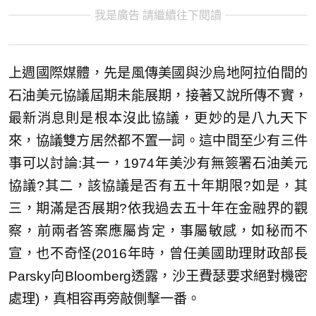
我是廣告 請繼續往下閱讀
上週國際媒體，先是風傳美國與沙烏地阿拉伯間的
石油美元協議屆期未能展期，接著又說所傳不實，
最新消息則是根本沒此協議，更妙的是八九天下
來，協議雙方居然都不置一詞。這中間至少有三件
事可以討論:其一，1974年美沙有無簽署石油美元
協議?其二，該協議是否有五十年期限?如是，其
三，期滿是否展期?依我過去五十年在金融界的觀
察，前兩者答案應屬肯定，事屬敏感，如秘而不
宣，也不奇怪(2016年時，曾任美國助理財政部長
Parsky向Bloomberg透露，沙王費瑟要求絕對機密
處理)，真相容再旁敲側擊一番。