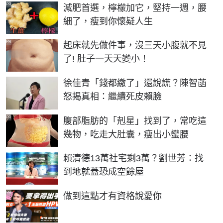
PR
減肥首選，檸檬加它，堅持一週，腰
細了，瘦到你懷疑人生
PR
起床就先做件事，沒三天小腹就不見
了! 肚子一天天變小！
徐佳青「錢都繳了」還說謊？陳智菡
怒揭真相：繼續死皮賴臉
PR
腹部脂肪的「剋星」找到了，常吃這
幾物，吃走大肚囊，瘦出小蠻腰
賴清德13萬社宅剩3萬？劉世芳：找
到地就蓋恐成空餘屋
PR
做到這點才有資格說愛你