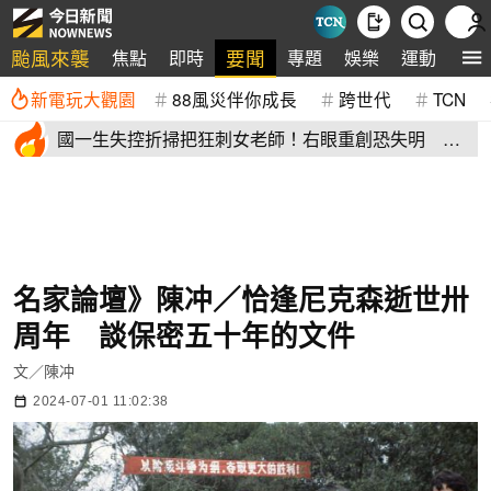
颱風來襲
要聞
焦點
即時
專題
娛樂
運動
全
新電玩大觀園
88風災伴你成長
跨世代
TCN
國一生失控折掃把狂刺女老師！右眼重創恐失明 全
班嚇到逃出教室
名家論壇》陳冲／恰逢尼克森逝世卅
周年 談保密五十年的文件
文／陳冲
2024-07-01 11:02:38