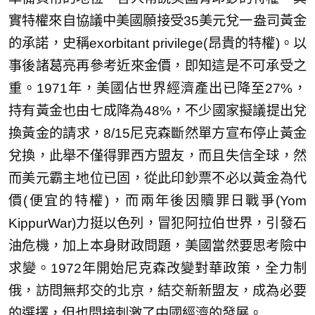
實特權來自協議中美國願接受35美元兌一盎司黃金
的承諾，史稱exorbitant privilege(昂貴的特權)。以
事後諸葛亮再參考近來金價，即知這是不可承受之
重。1971年，美國佔世界經濟產出已降至27%，
持有黃金也由七成降為48%，不少國家擬議提出兌
換黃金的請求，8/15尼克森斷然單方宣布停止黃金
兌換，此舉不僅得罪西方盟友，而且失信全球，然
而美元霸主地位已固，從此印鈔票不必以黃金為代
價(便宜的特權)，而兩年後因贖罪日戰爭(Yom
KippurWar)力挺以色列，冒犯阿拉伯世界，引發石
油危機，加上本身財政問題，美國當然要思考險中
求變。1972年開始尼克森改變對華政策，全力制
俄，訪問無邦交的北京，結交新新盟友，成為必要
的選擇，但也間接刺激了中國經濟的發展。