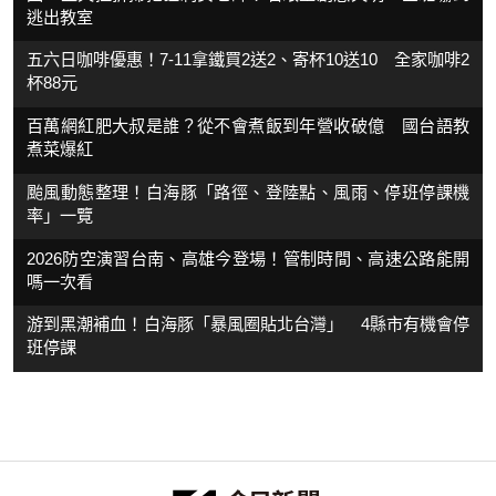
逃出教室
五六日咖啡優惠！7-11拿鐵買2送2、寄杯10送10 全家咖啡2
杯88元
百萬網紅肥大叔是誰？從不會煮飯到年營收破億 國台語教
煮菜爆紅
颱風動態整理！白海豚「路徑、登陸點、風雨、停班停課機
率」一覽
2026防空演習台南、高雄今登場！管制時間、高速公路能開
嗎一次看
游到黑潮補血！白海豚「暴風圈貼北台灣」 4縣市有機會停
班停課