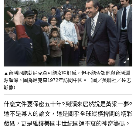
▲台灣同胞對尼克森可能沒啥好感，但不能否認他與台灣淵
源頗深。圖為尼克森1972年訪問中國。（圖／美聯社／達志
影像）
什麼文件要保密五十年?到頭來居然說是黃粱一夢?
這不是某人的論文，這是關乎全球縱橫捭闔的精彩
戲碼，更是維護美國半世紀國運不衰的神奇籌碼。