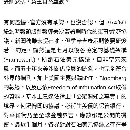
妥細安排，賓主自然盡歡。
有何證據?官方沒有承認，也沒否認，但1974/6/9
紐約時報頭版曾報導美沙簽署劃時代的軍事/經濟協
議，新聞稿雖未提石油，但季辛吉表示嗣後要研簽
若干約定，顯然這是七月以後各協定的基礎架構
(Framework)，所謂石油美元協議，自非空穴來
風。而五十年來美沙關係發展的跡象，也完全符合
外界的揣測，加上美國主要媒體NYT、Bloomberg
的報導，以及已依Freedom-of-Information Act取得
的資料，基本上已達法律上「公眾週知之事實」的
境界。何況傳聞的協議，必衍生美債的保管銀行，
對華爾街乃至全球金融界言，應該都是公開的機
密。最近半個月，各界對對石油美元協議之存在爭