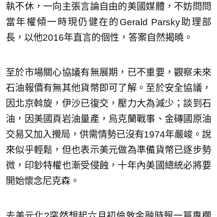
執不休，一向主張言論自由的美國媒體，不妨問問
當年權傾一時現仍健在的Gerald Parsky助理部
長，以他2016年直言的個性，答案自然揭曉。
至於市場關心協議有無展期，已不重要，觀察未來
石油報價有無其他貨幣即可了解。至於安全協議，
因北京斡旋，伊沙已復交，壓力大為減少；談到石
油，因美國頁岩油量產，烏克蘭戰事、金磚國原油
交易又加入攪局，供需情勢已沒有1974年嚴峻。說
來似乎輕鬆，但也表示美元做為準備貨幣已逐步勢
微，印鈔特權也漸受侵蝕，十年內美國總統必將要
開始懷念尼克森。
去美元化?突然想起六月初倫敦金融時報一篇專欄