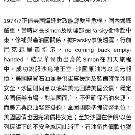
1974/7正值美國遭逢財政能源雙重危機，國內通膨
嚴重，當時財長Simon及助理部長Parsky銜命赴中
東，修補與產油國關係，據Parsky事後透露，行前
尼克森嚴肅指示，no coming back empty-
handed，結果華爾街出身的Simon在四天旅程
中，成功說服沙烏地王室: 沙國原油均以美元報
價，美國購買石油並提供軍事援助及裝備確保沙國
安全，沙國則同意以油款美元回購美國公債，穩定
美國債券市場。對美國而言，不但確保石油來源，
而美元與原油緊密掛鉤，鞏固國際準備貨幣地位，
美國國債也因完銷價格安定；至於沙國在伊朗/以色
列環繞下的不安全感因此消弭，石油銷售價款也獲