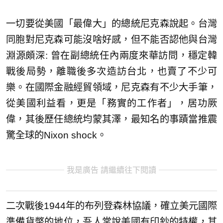
一切要從美國「最偉大」的總統尼克森說起。台灣
同胞對尼克森可能沒啥好感，但不能否認他與台灣
淵源頗深: 曾在副總統任內兩度來華訪問，穩定韓
戰後局勢，離職後多次造訪台北，也賣了不少可
樂。在國際金融經貿領域，尼克森有不少大手筆，
從美國利益看，更是「務實的工作者」，居功厥
偉，其後歷任總統均蒙其澤，最知名的事蹟當推震
驚全球的Nixon shock。
我是廣告 請繼續往下閱讀
二次戰後1944年的布列登森林協議，確立美元國際
準備貨幣的地位，吾人常說美國有印鈔的特權，其