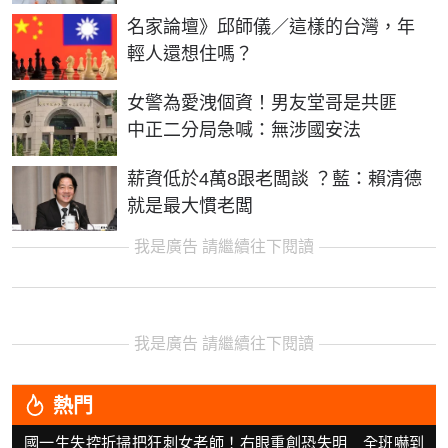
名家論壇》邱師儀／這樣的台灣，年
輕人還想住嗎？
女警為愛洩個資！男友堂哥是共匪
中正二分局急喊：無涉國安法
薪資低於4萬8跟老闆談 ？藍：賴清德
就是最大慣老闆
我是廣告 請繼續往下閱讀
我是廣告 請繼續往下閱讀
熱門
國一生失控折掃把狂刺女老師！右眼重創恐失明 全班嚇到