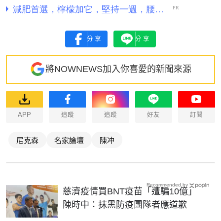
分享
分享
將NOWNEWS加入你喜愛的新聞來源
APP
追蹤
追蹤
好友
訂閱
尼克森
名家論壇
陳冲
Recommended by
慈濟疫情買BNT疫苗「遭騙10億」
陳時中：抹黑防疫團隊者應道歉