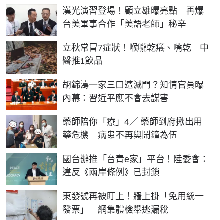
漢光演習登場！顧立雄曝亮點 再爆
台美軍事合作「美語老師」秘辛
立秋常冒7症狀！喉嚨乾癢、嘴乾 中
醫推1飲品
胡錦濤一家三口遭滅門？知情官員曝
內幕：習近平應不會去謀害
藥師陪你「療」4／ 藥師到府揪出用
藥危機 病患不再與鬧鐘為伍
國台辦推「台青e家」平台！陸委會：
違反《兩岸條例》已封鎖
東發號再被盯上！牆上掛「免用統一
發票」 網集體檢舉逃漏稅