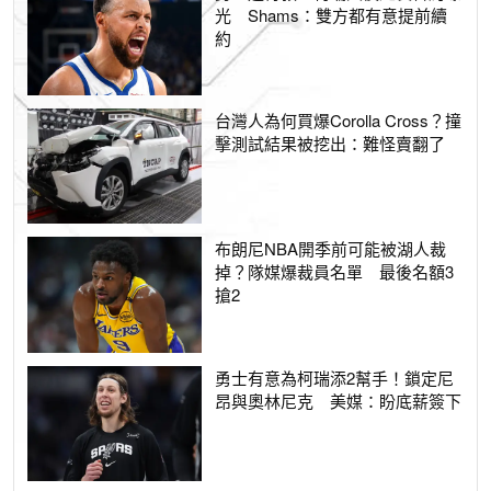
光 Shams：雙方都有意提前續
約
台灣人為何買爆Corolla Cross？撞
擊測試結果被挖出：難怪賣翻了
布朗尼NBA開季前可能被湖人裁
掉？隊媒爆裁員名單 最後名額3
搶2
勇士有意為柯瑞添2幫手！鎖定尼
昂與奧林尼克 美媒：盼底薪簽下