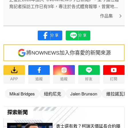
育記者採訪工作已有9年，專注於各式體育報導，曾實地...
作品集
分享
分享
將NOWNEWS加入你喜愛的新聞來源
APP
追蹤
追蹤
好友
訂閱
Mikal Bridges
紐約尼克
Jalen Brunson
維拉諾瓦幫
探索新聞
勇士還有救？柯瑞天價延長合約曝