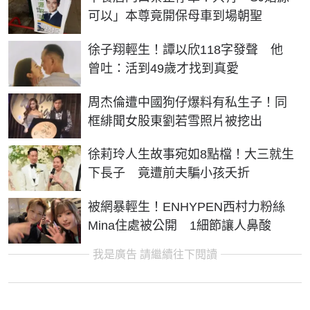
可以」本尊竟開保母車到場朝聖
徐子翔輕生！譚以欣118字發聲 他
曾吐：活到49歲才找到真愛
周杰倫遭中國狗仔爆料有私生子！同
框緋聞女股東劉若雪照片被挖出
徐莉玲人生故事宛如8點檔！大三就生
下長子 竟遭前夫騙小孩夭折
被網暴輕生！ENHYPEN西村力粉絲
Mina住處被公開 1細節讓人鼻酸
我是廣告 請繼續往下閱讀