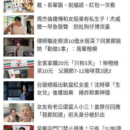
載、長輩圖、祝福語、紅包一次看
周杰倫遭傳和女股東有私生子！杰威
爾一早急發聲 怒批狗仔博流量
律師騙走慈濟10億水很深？同業揶揄
她「勤做1事」：我輩楷模
全家拿鐵20元「只有5天」！柳橙綠
茶10元 父親節7-11咖啡買2送2
台玻總裁出軌當紅女星！沈時華「生
女兒」後遭拋棄 捲詐欺案神隱
女友有老公還當人小三！姜厚任回應
「我都知道」前夫身分被扒出
早餐店門口禁止停車！只有「SJ始源