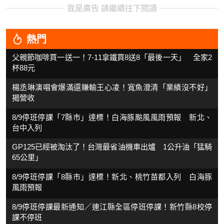
我是廣告 請繼續往下閱讀
熱門
父親節咖啡買一送一！7-11拿鐵買8送8「最後一天」 全家2
杯88元
楊丞琳演唱會爆滿還賺輸王心凌！寬魚澄清「業績沒不好」
揭營收
8/9停班停課「7縣市」達標！白海豚颱風風雨預報 新北、
台中入列
GP125已經被淘汰了！台灣最省油機車出爐 1公升油「猛騎
65公里」
8/9停班停課「8縣市」達標！新北、桃竹苗都入列 白海豚
風雨預報
8/9停班停課最新通知／連江縣全區停班停課！新竹縣8校停
課不停班