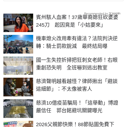
Recommended by
賓州駭人血案！37歲華裔媳狂砍婆婆
245刀 起因竟是「小姑要來」
機車熄火改用牽有違法？法院判決逆
轉：騎士罰款銳減 最終結局曝
國一生失控折掃把狂刺女老師！右眼
重創恐失明 全班嚇到逃出教室
慈濟聲明越看越怪？律師揪出「避談
這細節」：不太像被害人
慈濟10億疫苗騙局！「這舉動」博證
嚴信任 郭台銘避坑關鍵曝光
2026父親節快樂！88節貼圖免費下