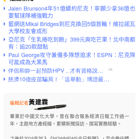
Jalen Brunson4年51億續約尼克！寧願少拿36億也
要幫球隊補強戰力
籃網送Mikal Bridges到尼克換回5個首輪！維拉諾瓦
大學校友會成形
亞尼克「生乳捲吃到飽」399元爽吃芒果！北中南都
有：逾20款甜點
Paul George攻守兼備多隊想追求！ESPN：尼克隊
可能成為大黑馬
黃建霖
編輯記者
畢業於中國文化大學，曾在聯合報系經濟日報工作過一
年，主跑地方產經線，累積新聞採訪、撰寫實務經驗。
之後於2016年加入《NOWNEWS今日新聞》，至今擔任體