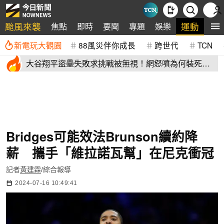
颱風來襲
運動
焦點
即時
要聞
專題
娛樂
全
新電玩大觀園
88風災伴你成長
跨世代
TCN
大谷翔平盜壘失敗求挑戰被無視！網怒噴為何裝死？
道奇教頭揭秘了
Bridges可能效法Brunson續約降
薪 攜手「維拉諾瓦幫」在尼克衝冠
記者
黃建霖
/綜合報導
2024-07-16 10:49:41