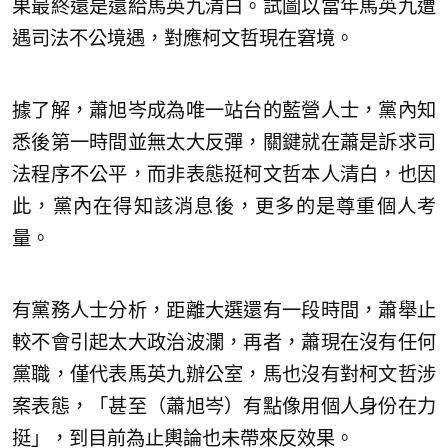
果最終還是還給馬英九清白。試圖以當年馬英九遭
遇司法不公境遇，對應柯文哲現在窘境。
據了解，蕭旭岑成為唯一站台的藍營人士，黨內知
悉後第一時間並無太大反彈，關鍵就在蕭是訴求司
法程序不公平，而非表態挺柯文哲本人清白，也因
此，黨內在得知該消息後，更多的是尊重個人考
量。
有黨務人士分析，距離大選還有一段時間，蕭舉止
較不會引起太大政治波瀾，再者，蕭現在沒有任何
黨職，僅代表馬英九辦公室，馬也沒有對柯文哲涉
案表態，「甚至（蕭旭岑）有點像用個人身份在力
挺」，到目前為止輿論也未帶來反效果。