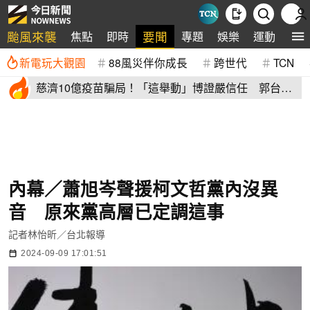
颱風來襲
要聞
焦點
即時
專題
娛樂
運動
全
新電玩大觀園
88風災伴你成長
跨世代
TCN
慈濟10億疫苗騙局！「這舉動」博證嚴信任 郭台銘
避坑關鍵曝光
內幕／蕭旭岑聲援柯文哲黨內沒異
音 原來黨高層已定調這事
記者林怡昕／台北報導
2024-09-09 17:01:51