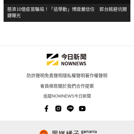
慈濟10億疫苗騙局！「這舉動」博證嚴信任 郭台銘避坑關
鍵曝光
防詐聲明
免責聲明
隱私權聲明
著作權聲明
會員條款
關於我們
合作提案
追蹤NOWNEWS今日新聞