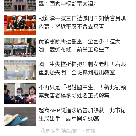
轟：國家中樞斷電太諷刺
胡錦濤一家三口遭滅門？知情官員曝
內幕：習近平應不會去謀害
黃禎憲診所遭獵巫！全因掛「這大
咖」競選布條 前員工發聲了
國一生失控折掃把狂刺女老師！右眼
重創恐失明 全班嚇到逃出教室
不再只是「楊姓國中生」！新北割頸
案受害者楊承勳姓名正式解禁
超商APP疑違法廣告加熱菸！北市衛
生局出手 最重開罰50萬
我是廣告 請繼續往下閱讀