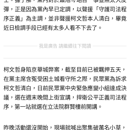
士。據了解，黨內對於蕭旭岑站台一事並無太大反
彈，正是因為黨內早已定調，以聲援「守護司法程
序正義」為主調，並非聲援柯文哲本人清白，畢竟
近日檢調手段已經有太多人看不下去了。
我是廣告 請繼續往下閱讀
柯文哲身陷京華城弊案，截至目前已被羈押五天，
在黨主席含冤受困土城看守所之際，民眾黨為訴求
柯文哲清白，日前民眾黨中央緊急應變小組達成決
議，選在週末晚間上街宣講，捍衛公平正義司法程
序，第一站就選在立法院群賢樓前開講。
昨晚活動還沒開始，現場就喊出聚集破萬名小草，