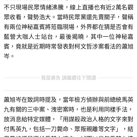
不只現場民眾情緒沸騰，線上直播也有近2萬名觀
眾收看，聲勢浩大。當時民眾黨還先賣關子，聲稱
有兩位神秘嘉賓將蒞臨現場，外界都在猜是否會有
藍營大咖人士站台，最後揭曉，其中一位神秘嘉
賓，竟就是近期時常發表對柯文哲涉案看法的蕭旭
岑。
我是廣告 請繼續往下閱讀
蕭旭岑在致詞時提及，當年檢方偵辦與前總統馬英
九有關的三中案、洩密案時，也是利用同樣手法，
放消息給特定媒體，「用謀殺政治人格的文字來對
付馬英九，包括一刀斃命、眾叛親離等文字」，結