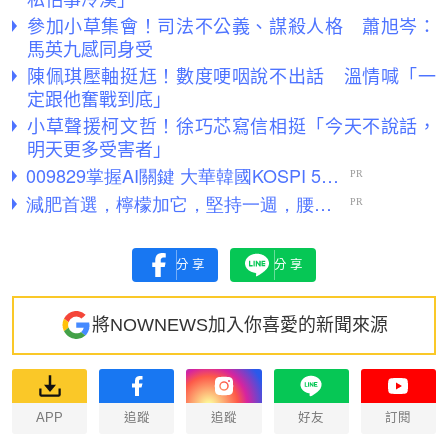
參加小草集會！司法不公義、謀殺人格 蕭旭岑：
馬英九感同身受
陳佩琪壓軸挺尪！數度哽咽說不出話 溫情喊「一
定跟他奮戰到底」
小草聲援柯文哲！徐巧芯寫信相挺「今天不說話，
明天更多受害者」
分享
分享
將NOWNEWS加入你喜愛的新聞來源
APP
追蹤
追蹤
好友
訂閱