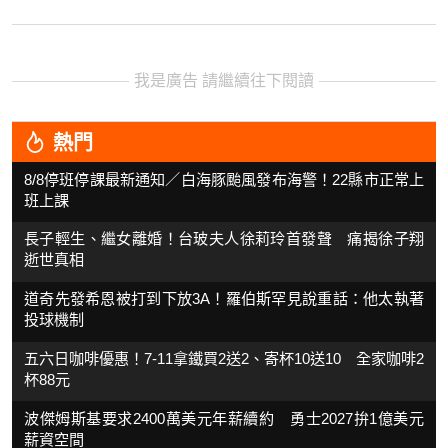
我是廣告 請繼續往下閱讀
熱門
8/8停班停課最新通知／白海豚颱風發布海警！22縣市正常上
班上課
長子輕生、繼女離婚！台玻夫人徐莉玲首發聲 痛揭徐子翔
逝世真相
道奇先發希恩被打到下放3A！羅伯斯罕見說重話：他太執著
投球機制
五六日咖啡優惠！7-11拿鐵買2送2、寄杯10送10 全家咖啡2
杯88元
波傑姆斯基要求2400萬美元年薪續約 勇士2027拚1億美元
薪資空間