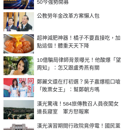
50今強勢開募
公教勞年金改革方案懶人包
PR
超神減肥神器！橘子不要直接吃，加
點這個！體重天天下降
10億騙局律師背景曝光！他酸爆「望
周知」：怎又跟盧秀燕有關
鄭麗文還在打初選？吳子嘉爆粗口嗆
「敗票女王」：幫鄭朝方嗎
漢光驚魂！584旅傳教召人員夜闖女
連長寢室 軍方怒報案
漢光演習期間行政院竟停電！國民黨