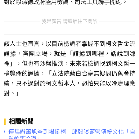
對於賴清德政府濫用檢調、司法工具聯手開砲。
我是廣告 請繼續往下閱讀
該人士也直言，以目前檢調者掌握不到柯文哲金流
證據，黨團立場，就是「證據到哪裡，話說到哪
裡」，但也有沙盤推演，未來若檢調找到柯文哲一
槍斃命的證據，「立法院藍白合毫無疑問仍舊會持
續，只不過對於柯文哲本人，恐怕只能以冷處理應
對。」
相關新聞
僅馬辦蕭旭岑到場挺柯 邱毅曝藍營傳統文化「自
私怕事冷漠」