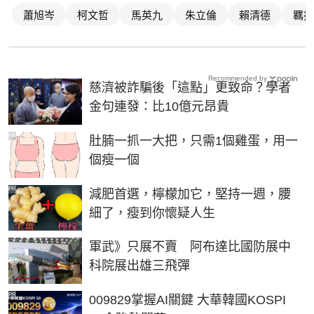
蕭旭岑
柯文哲
馬英九
朱立倫
賴清德
羈押
Recommended by
慈濟被詐騙後「這點」更致命？學者
金句連發：比10億元昂貴
PR
肚腩一抓一大把，只需1個雞蛋，用一
個瘦一個
PR
減肥首選，檸檬加它，堅持一週，腰
細了，瘦到你懷疑人生
軍武》只展不賣 阿布達比國防展中
科院展出雄三飛彈
PR
009829掌握AI關鍵 大華韓國KOSPI