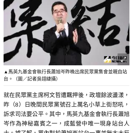
▲馬英九基金會執行長蕭旭岑昨晚出席民眾黨集會並親自站
台。（圖／記者吳翊緁攝）
就在民眾黨主席柯文哲遭羈押後，政壇餘波盪漾，
昨（8）日晚間民眾黨號召上萬名小草上街怒吼，
訴求司法要公平。其中，馬英九基金會執行長蕭旭
岑作為神秘嘉賓之一，成藍營中唯一現身站台人