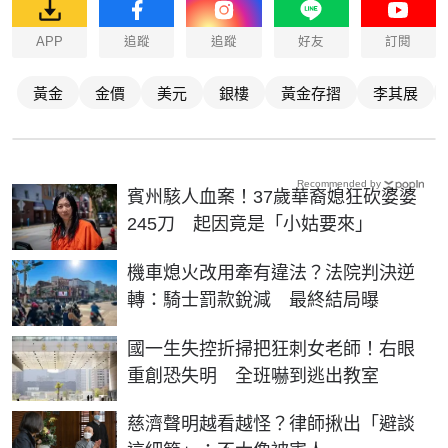
APP
追蹤
追蹤
好友
訂閱
黃金
金價
美元
銀樓
黃金存摺
李其展
Recommended by
賓州駭人血案！37歲華裔媳狂砍婆婆
245刀 起因竟是「小姑要來」
機車熄火改用牽有違法？法院判決逆
轉：騎士罰款銳減 最終結局曝
國一生失控折掃把狂刺女老師！右眼
重創恐失明 全班嚇到逃出教室
慈濟聲明越看越怪？律師揪出「避談