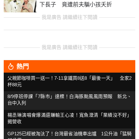
下長子 竟遭前夫騙小孩夭折
我是廣告 請繼續往下閱讀
我是廣告 請繼續往下閱讀
熱門
父親節咖啡買一送一！7-11拿鐵買8送8「最後一天」 全家2
杯88元
8/9停班停課「7縣市」達標！白海豚颱風風雨預報 新北、
台中入列
楊丞琳演唱會爆滿還賺輸王心凌！寬魚澄清「業績沒不好」
揭營收
GP125已經被淘汰了！台灣最省油機車出爐 1公升油「猛騎