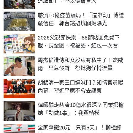
這細節」：不太像被害人
慈濟10億疫苗騙局！「這舉動」博證
嚴信任 郭台銘避坑關鍵曝光
2026父親節快樂！88節貼圖免費下
載、長輩圖、祝福語、紅包一次看
周杰倫遭傳和女股東有私生子！杰威
爾一早急發聲 怒批狗仔博流量
胡錦濤一家三口遭滅門？知情官員曝
內幕：習近平應不會去謀害
律師騙走慈濟10億水很深？同業揶揄
她「勤做1事」：我輩楷模
全家拿鐵20元「只有5天」！柳橙綠