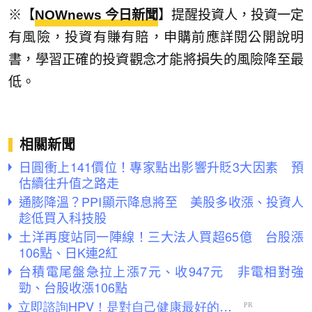
※【
NOWnews 今日新聞
】提醒投資人，投資一定
有風險，投資有賺有賠，申購前應詳閱公開說明
書，學習正確的投資觀念才能將損失的風險降至最
低。
相關新聞
日圓衝上141價位！專家點出影響升貶3大因素 預
估續往升值之路走
通膨降溫？PPI顯示降息將至 美股多收漲、投資人
趁低買入科技股
土洋再度站同一陣線！三大法人買超65億 台股漲
106點、日K連2紅
台積電尾盤急拉上漲7元、收947元 非電相對強
勁、台股收漲106點