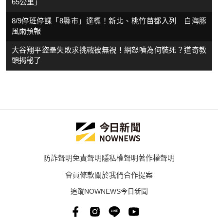
65公里」
8/9停班停課「8縣市」達標！新北、桃竹苗都入列 白海豚
風雨預報
大谷翔平盜壘失敗求挑戰被無視！網怒噴為何裝死？道奇教
頭揭秘了
防詐聲明
免責聲明
隱私權聲明
著作權聲明
會員條款
關於我們
合作提案
追蹤NOWNEWS今日新聞