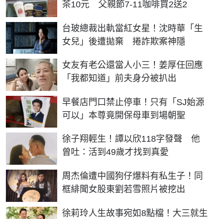
茶10元 父親節7-11咖啡買2送2
台玻總裁出軌當紅女星！沈時華「生
女兒」後遭拋棄 捲詐欺案神隱
女友有老公還當人小三！姜厚任回應
「我都知道」前夫身分被扒出
早餐店門口禁止停車！只有「SJ始源
可以」本尊竟開保母車到場朝聖
徐子翔輕生！譚以欣118字發聲 他
曾吐：活到49歲才找到真愛
周杰倫遭中國狗仔爆料有私生子！同
框緋聞女股東劉若雪照片被挖出
徐莉玲人生故事宛如8點檔！大三就生