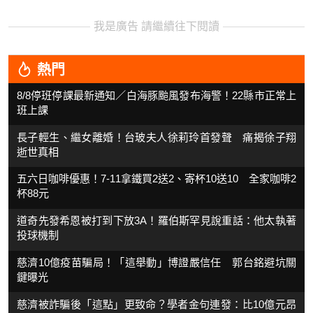
我是廣告 請繼續往下閱讀
熱門
8/8停班停課最新通知／白海豚颱風發布海警！22縣市正常上
班上課
長子輕生、繼女離婚！台玻夫人徐莉玲首發聲 痛揭徐子翔
逝世真相
五六日咖啡優惠！7-11拿鐵買2送2、寄杯10送10 全家咖啡2
杯88元
道奇先發希恩被打到下放3A！羅伯斯罕見說重話：他太執著
投球機制
慈濟10億疫苗騙局！「這舉動」博證嚴信任 郭台銘避坑關
鍵曝光
慈濟被詐騙後「這點」更致命？學者金句連發：比10億元昂