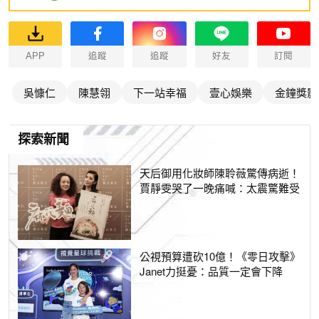
APP
追蹤
追蹤
好友
訂閱
吳慷仁
陳慧翎
下一站幸福
壹心娛樂
金鐘獎影
探索新聞
天后御用化妝師陳聆薇驚傳病逝！
賈靜雯哭了一晚痛喊：太震驚難受
公視預算遭砍10億！《零日攻擊》
Janet力挺憂：品質一定會下降