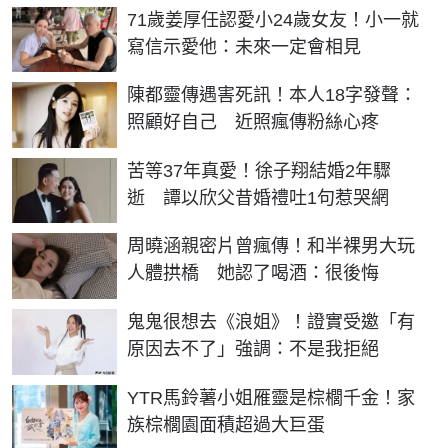
71歲姜厚任認愛小24歲女友！小一就
寫信示愛他：未來一定會相見
陳都靈傳遇害死訊！本人18字發聲：
照顧好自己 近照瘋傳粉絲心疼
苦等37年真愛！徐子翔結婚2年驟
逝 譚以欣父昔婚禮吐1句惹哭網
周曉涵親密片曾瘋傳！和半裸男大玩
人體拱橋 她認了喝酒：很後悔
鬼鬼很想去《浪姐》！證實受邀「有
原因去不了」強調：不是我拒絕
YTR馬鈴薯小姐雁靈是棕櫚千金！家
族棕櫚園面積超過大巨蛋