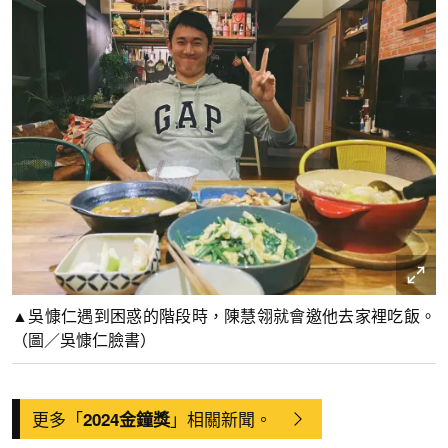
▲吳慷仁遇到困惑的階段時，陳慧翎就會邀他去家裡吃飯。
（圖／吳慷仁臉書）
更多「
」相關新聞。
2024金鐘獎