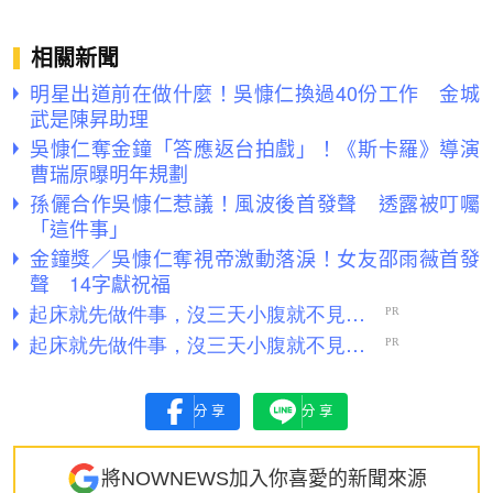
相關新聞
明星出道前在做什麼！吳慷仁換過40份工作 金城
武是陳昇助理
吳慷仁奪金鐘「答應返台拍戲」！《斯卡羅》導演
曹瑞原曝明年規劃
孫儷合作吳慷仁惹議！風波後首發聲 透露被叮囑
「這件事」
金鐘獎／吳慷仁奪視帝激動落淚！女友邵雨薇首發
聲 14字獻祝福
分享
分享
將NOWNEWS加入你喜愛的新聞來源