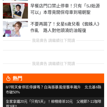
早餐店門口禁止停車！只有「SJ始源
可以」本尊竟開保母車到場朝聖
不要再踢了！女星6歲兒看《蜘蛛人》
作亂 路人對他頭澆奶油報復
我是廣告 請繼續往下閱讀
我是廣告 請繼續往下閱讀
熱門
8/7明天會停班停課嗎？白海豚暴風侵襲率飆升 北北基6縣
市破50%
全家拿鐵20元「只有5天」！柳橙綠茶10元 父親節7-11咖啡
買2送2