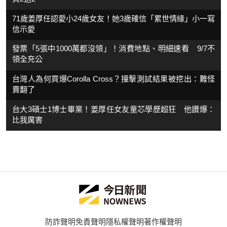
71歲姜厚任認愛小24歲女友！她3歲確信「累世情緣」小一寫
信示愛
發票「5張中1000萬都沒領」！消費地點、明細速看 9/7不
領全充公
台灣人為何買爆Corolla Cross？撞擊測試結果被挖出：難怪
賣翻了
台大3碩士1博士畢業！姜厚任女友童芯學歷超狂 他讚爆：
比我厲害
防詐聲明
免責聲明
隱私權聲明
著作權聲明