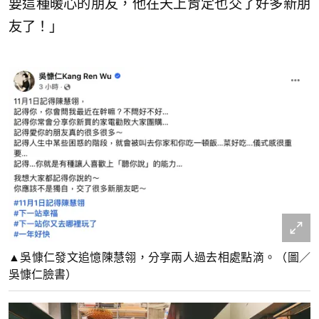
要這種暖心的朋友，他在天上肯定也交了好多新朋
友了！」
▲吳慷仁發文追憶陳慧翎，分享兩人過去相處點滴。（圖／
吳慷仁臉書）