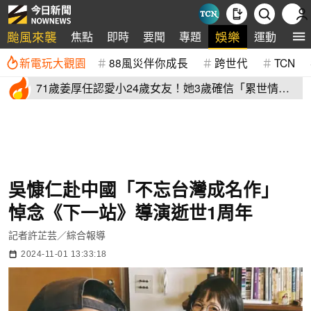
颱風來襲
娛樂
焦點
即時
要聞
專題
運動
全
新電玩大觀園
88風災伴你成長
跨世代
TCN
71歲姜厚任認愛小24歲女友！她3歲確信「累世情
緣」小一寫信示愛
吳慷仁赴中國「不忘台灣成名作」
悼念《下一站》導演逝世1周年
記者許芷芸／綜合報導
2024-11-01 13:33:18