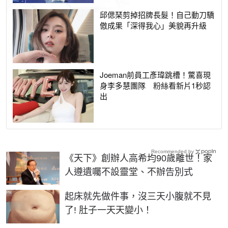
邱偲琹剪掉招牌長髮！自己動刀驕
傲成果「深得我心」美貌再升級
Joeman前員工彥瑋跳槽！驚喜現
身李多慧團隊 粉絲看新片1秒認
出
Recommended by
《天下》創辦人高希均90歲離世！家
人遵遺囑不設靈堂、不辦告別式
PR
起床就先做件事，沒三天小腹就不見
了! 肚子一天天變小！