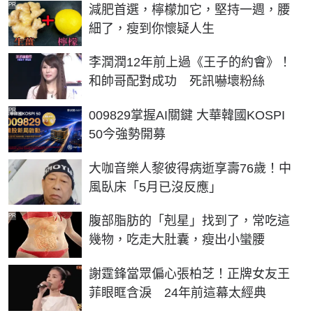
PR
減肥首選，檸檬加它，堅持一週，腰
細了，瘦到你懷疑人生
李潤潤12年前上過《王子的約會》！
和帥哥配對成功 死訊嚇壞粉絲
PR
009829掌握AI關鍵 大華韓國KOSPI
50今強勢開募
大咖音樂人黎彼得病逝享壽76歲！中
風臥床「5月已沒反應」
PR
腹部脂肪的「剋星」找到了，常吃這
幾物，吃走大肚囊，瘦出小蠻腰
謝霆鋒當眾偏心張柏芝！正牌女友王
菲眼眶含淚 24年前這幕太經典