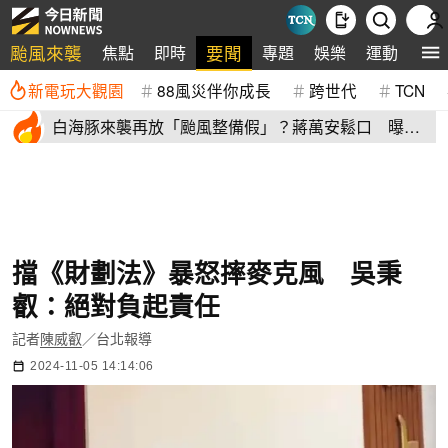
颱風來襲
要聞
焦點
即時
專題
娛樂
運動
全
新電玩大觀園
88風災伴你成長
跨世代
TCN
白海豚來襲再放「颱風整備假」？蔣萬安鬆口 曝這2
天影響北市
擋《財劃法》暴怒摔麥克風 吳秉
叡：絕對負起責任
記者
陳威叡
／台北報導
2024-11-05 14:14:06