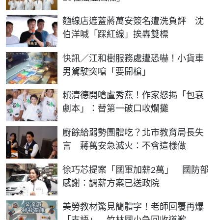
麵線店遮蓋蔣萬安簽名遭洗負評 沈
伯洋喊「踩紅線」挨轟雙標
快訊／江和樹服務處遭恐嚇！小貨車
男駕駛突嗆「要開槍」
賴清德開嗆盧秀燕！作家怒揭「包衰
劇本」：替第一破口收爛攤
廚餘給弱勢團體吃？北市教育局長失
言 蔣萬安急滅火：不會這樣做
徐巧芯提案「國軍加薪2萬」 國防部
感謝：調薪方案已送政院
美勞教材驚見簡體字！老師回覆再爆