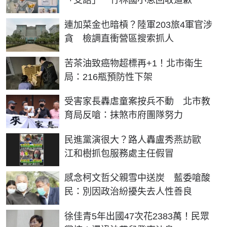
「支語」 竹林國小急回收道歉
連加菜金也暗槓？陸軍203旅4軍官涉
貪 檢調直衝營區搜索抓人
苦茶油致癌物超標再+1！北市衛生
局：216瓶預防性下架
受害家長轟虐童案按兵不動 北市教
育局反嗆：抹煞市府團隊努力
民進黨演很大？路人轟盧秀燕訪歐
江和樹抓包服務處主任假冒
感念柯文哲父親雪中送炭 藍委嗆酸
民：別因政治紛擾失去人性善良
徐佳青5年出國47次花2383萬！民眾