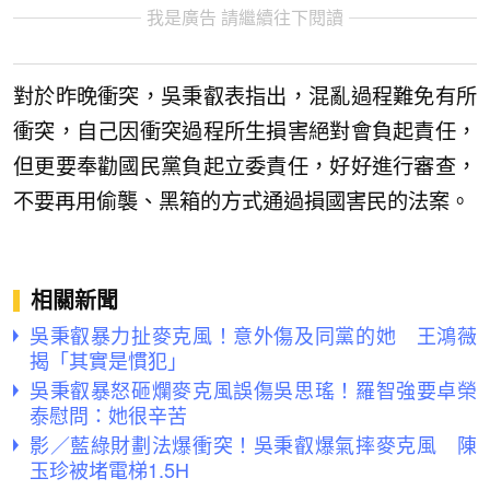
我是廣告 請繼續往下閱讀
對於昨晚衝突，吳秉叡表指出，混亂過程難免有所
衝突，自己因衝突過程所生損害絕對會負起責任，
但更要奉勸國民黨負起立委責任，好好進行審查，
不要再用偷襲、黑箱的方式通過損國害民的法案。
相關新聞
吳秉叡暴力扯麥克風！意外傷及同黨的她 王鴻薇
揭「其實是慣犯」
吳秉叡暴怒砸爛麥克風誤傷吳思瑤！羅智強要卓榮
泰慰問：她很辛苦
影／藍綠財劃法爆衝突！吳秉叡爆氣摔麥克風 陳
玉珍被堵電梯1.5H