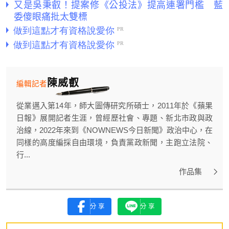
又是吳秉叡！提案修《公投法》提高連署門檻 藍
委傻眼痛批太雙標
陳威叡
編輯記者
從業邁入第14年，師大圖傳研究所碩士，2011年於《蘋果
日報》展開記者生涯，曾經歷社會、專題、新北市政與政
治線，2022年來到《NOWNEWS今日新聞》政治中心，在
同樣的高度編採自由環境，負責黨政新聞，主跑立法院、
行...
作品集
分享
分享