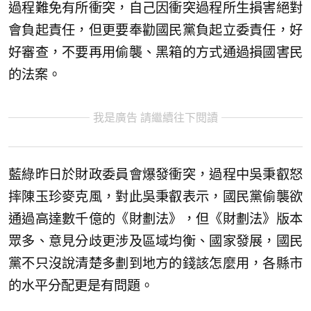
過程難免有所衝突，自己因衝突過程所生損害絕對
會負起責任，但更要奉勸國民黨負起立委責任，好
好審查，不要再用偷襲、黑箱的方式通過損國害民
的法案。
我是廣告 請繼續往下閱讀
藍綠昨日於財政委員會爆發衝突，過程中吳秉叡怒
摔陳玉珍麥克風，對此吳秉叡表示，國民黨偷襲欲
通過高達數千億的《財劃法》，但《財劃法》版本
眾多、意見分歧更涉及區域均衡、國家發展，國民
黨不只沒說清楚多劃到地方的錢該怎麼用，各縣市
的水平分配更是有問題。