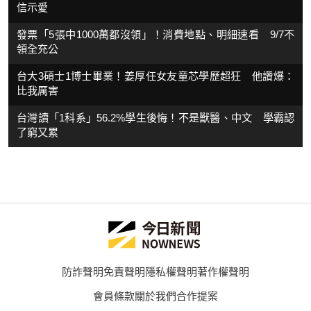
信示愛
發票「5張中1000萬都沒領」！消費地點、明細速看 9/7不
領全充公
台大3碩士1博士畢業！姜厚任女友童芯學歷超狂 他讚爆：
比我厲害
台灣讀「1科系」56.2%學生後悔！不是獸醫、中文 學霸認
了窮又累
防詐聲明
免責聲明
隱私權聲明
著作權聲明
會員條款
關於我們
合作提案