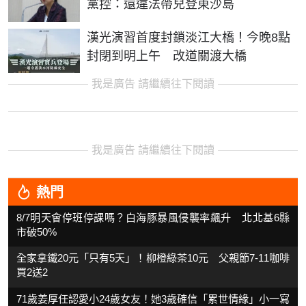
黨控：還違法帶兒登東沙島
漢光演習首度封鎖淡江大橋！今晚8點
封閉到明上午 改道關渡大橋
我是廣告 請繼續往下閱讀
我是廣告 請繼續往下閱讀
熱門
8/7明天會停班停課嗎？白海豚暴風侵襲率飆升 北北基6縣
市破50%
全家拿鐵20元「只有5天」！柳橙綠茶10元 父親節7-11咖啡
買2送2
71歲姜厚任認愛小24歲女友！她3歲確信「累世情緣」小一寫