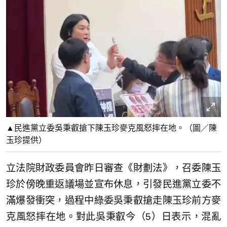
▲民進黨立委吳秉叡搶下陳玉珍麥克風怒摔在地。（圖／陳
玉珍提供）
立法院財政委員會昨日審查《財劃法》，召委陳玉
珍於傍晚重返議場並宣布休息，引發民進黨立委不
滿爆發衝突，過程中綠委吳秉叡搶走陳玉珍前方麥
克風怒摔在地。對此吳秉叡今（5）日表示，混亂