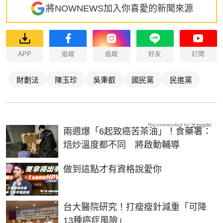
將NOWNEWS加入你喜愛的新聞來源
APP
追蹤
追蹤
好友
訂閱
財劃法
陳玉珍
吳秉叡
國民黨
民進黨
Recommended by
兩週爆「6起致癌苦茶油」！食藥署：
焙炒溫度都不同 將啟動輔導
PR
做到這點才有資格說愛你
台大醫院研究！打瘦瘦針減重「可降
13種癌症風險」