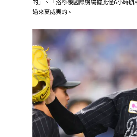
的」、「洛杉磯國際機場據此僅6小時航
過來夏威夷的。