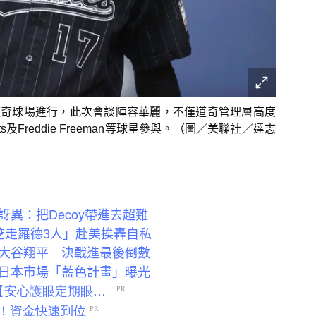
道奇球場進行，此次會談陣容華麗，不僅道奇管理層高度
s及Freddie Freeman等球星參與。（圖／美聯社／達志
異：把Decoy帶進去超難
挖走羅德3人」赴美挨轟自私
大谷翔平 決戰進最後倒數
日本市場「藍色計畫」曝光