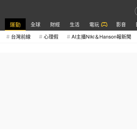
運動
全球
財經
生活
電玩
影音
台灣前線
心理假
AI主播Niki＆Hanson報新聞