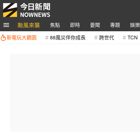
颱風來襲
焦點
即時
要聞
專題
娛樂
新電玩大觀園
88風災伴你成長
跨世代
TCN