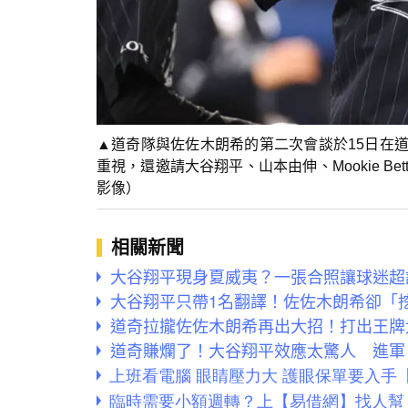
▲道奇隊與佐佐木朗希的第二次會談於15日在
重視，還邀請大谷翔平、山本由伸、Mookie Bett
影像）
相關新聞
大谷翔平現身夏威夷？一張合照讓球迷超訝
大谷翔平只帶1名翻譯！佐佐木朗希卻「
道奇拉攏佐佐木朗希再出大招！打出王牌
道奇賺爛了！大谷翔平效應太驚人 進軍