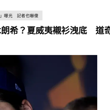
」曝光 記者也嚇傻
木朗希？夏威夷襯衫洩底 道