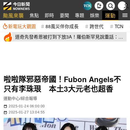
颱風來襲
運動
焦點
即時
要聞
專題
娛樂
全
新電玩大觀園
88風災伴你成長
跨世代
TCN
道奇先發希恩被打到下放3A！羅伯斯罕見說重話：他
太執著投球機制
啦啦隊邪惡帝國！Fubon Angels不
只有李珠珢 本土3大元老也超香
運動中心/綜合報導
2025-01-24 06:00:00
2025-01-27 13:04:55