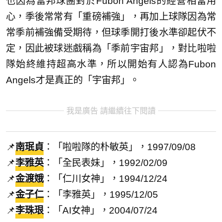
也因為富邦球團對於Fubon Angels的經營相當用
心，季後常常有「重磅補強」，再加上球隊因為常
常季前補強備受期待，但球季開打後水準卻起伏不
定，因此被球迷戲稱為「季前宇宙邦」，對比啦啦
隊始終維持超高水準，所以開始有人認為Fubon
Angels才是真正的「宇宙邦」。
我是廣告 請繼續往下閱讀
📌
南珉貞
：「啦啦隊的朴敏英」，1997/09/08
📌
李雅英
：「全民表妹」，1992/02/09
📌
金渡娥
：「仁川女神」，1994/12/24
📌
金子仁
：「李雅英」，1995/12/05
📌
李珠珢
：「AI女神」，2004/07/24