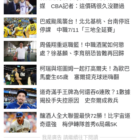
媒 CBA記者：這價碼很久沒聽過
巴威颱風襲台！北北基桃、台南停班
停課 中職7/11「三地全延賽」
周儀翔重返職籃！中職酒駕如何懲
處？徐基麟、李育朋恐皆難再回歸
柯瑞與塔圖姆一起打高爾夫！為歐巴
馬慶生65歲 塞爾提克球迷嗨翻
道奇滿手王牌為何還吞6連敗？1數據
揭投手失控原因 史奈爾成救兵
釀酒人全大聯盟最快72勝！比宇宙道
奇還強 梅伊轉隊首秀6局飆5K
我是廣告 請繼續往下閱讀