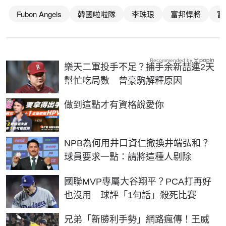
Fubon Angels
韓國啦啦隊
李珠珢
富邦悍將
富
Recommended by
樂天二軍投手不足？捕手余新喆連2天
幫忙吃局數 曾豪駒解釋原因
PR
做到這點才有資格說愛你
NPB為何用井口資仁撤換井端弘和？
球員要求一點：請將這種人剔除
國聯MVP專屬大谷翔平？PCA打再好
也沒用 球評「1句話」殺死比賽
兄弟「新勝利手勢」網路瘋傳！王威