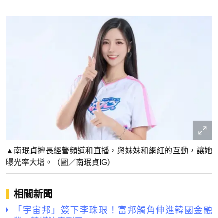
▲南珉貞擅長經營頻道和直播，與妹妹和網紅的互動，讓她
曝光率大增。（圖／南珉貞IG）
相關新聞
「宇宙邦」簽下李珠珢！富邦觸角伸進韓國金融