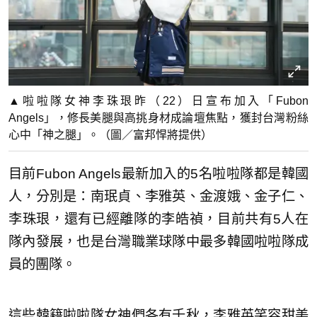
▲啦啦隊女神李珠珢昨（22）日宣布加入「Fubon
Angels」，修長美腿與高挑身材成論壇焦點，獲封台灣粉絲
心中「神之腿」。（圖／富邦悍將提供）
目前Fubon Angels最新加入的5名啦啦隊都是韓國
人，分別是：南珉貞、李雅英、金渡娥、金子仁、
李珠珢，還有已經離隊的李皓禎，目前共有5人在
隊內發展，也是台灣職業球隊中最多韓國啦啦隊成
員的團隊。
這些韓籍啦啦隊女神們各有千秋，李雅英笑容甜美