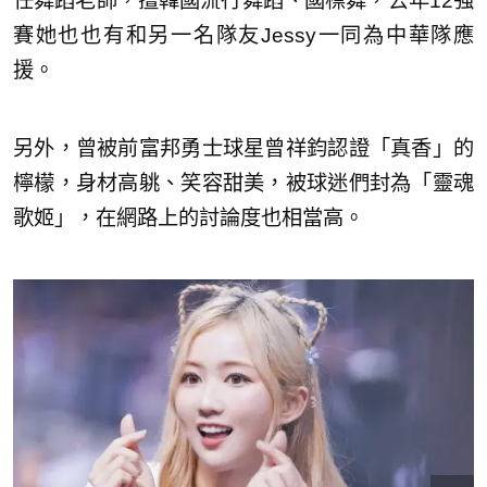
任舞蹈老師，擅韓國流行舞蹈、國標舞，去年12強
賽她也也有和另一名隊友Jessy一同為中華隊應
援。
另外，曾被前富邦勇士球星曾祥鈞認證「真香」的
檸檬，身材高䠷、笑容甜美，被球迷們封為「靈魂
歌姬」，在網路上的討論度也相當高。