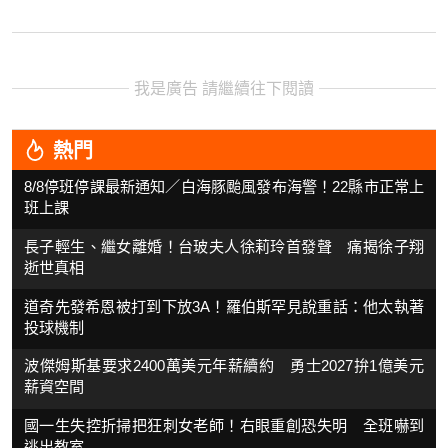
我是廣告 請繼續往下閱讀
熱門
8/8停班停課最新通知／白海豚颱風發布海警！22縣市正常上
班上課
長子輕生、繼女離婚！台玻夫人徐莉玲首發聲 痛揭徐子翔
逝世真相
道奇先發希恩被打到下放3A！羅伯斯罕見說重話：他太執著
投球機制
波傑姆斯基要求2400萬美元年薪續約 勇士2027拚1億美元
薪資空間
國一生失控折掃把狂刺女老師！右眼重創恐失明 全班嚇到
逃出教室