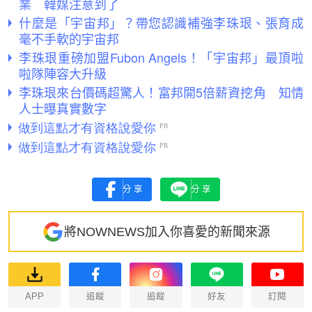
業 韓媒注意到了
什麼是「宇宙邦」？帶您認識補強李珠珢、張育成
毫不手軟的宇宙邦
李珠珢重磅加盟Fubon Angels！「宇宙邦」最頂啦
啦隊陣容大升級
李珠珢來台價碼超驚人！富邦開5倍薪資挖角 知情
人士曝真實數字
分享
分享
將NOWNEWS加入你喜愛的新聞來源
APP
追蹤
追蹤
好友
訂閱