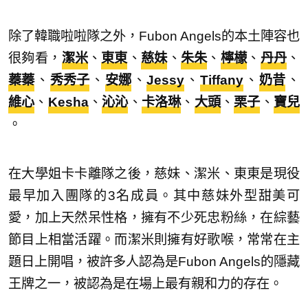
除了韓職啦啦隊之外，Fubon Angels的本土陣容也
很夠看，
潔米
、
東東
、
慈妹
、
朱朱
、
檸檬
、
丹丹
、
蓁蓁
、
秀秀子
、
安娜
、
Jessy
、
Tiffany
、
奶昔
、
維心
、
Kesha
、
沁沁
、
卡洛琳
、
大頭
、
栗子
、
寶兒
。
在大學姐卡卡離隊之後，慈妹、潔米、東東是現役
最早加入團隊的3名成員。其中慈妹外型甜美可
愛，加上天然呆性格，擁有不少死忠粉絲，在綜藝
節目上相當活躍。而潔米則擁有好歌喉，常常在主
題日上開唱，被許多人認為是Fubon Angels的隱藏
王牌之一，被認為是在場上最有親和力的存在。