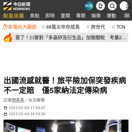
颱風來襲
焦點
即時
要聞
專題
娛樂
運動
全球
新電玩大觀園
88風災伴你成長
跨世代
TCN
簽了！川普對「多晶矽及衍生品」加徵關稅 考量2原
因年底才生效
出國流感就醫！旅平險加保突發疾病
不一定賠 僅5家納法定傳染病
記者
顏真真
／台北報導
2025-02-04 17:46:07
2025-02-04 18:59:50