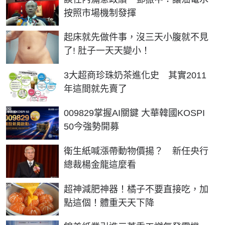
按照市場機制發揮
PR
起床就先做件事，沒三天小腹就不見
了! 肚子一天天變小！
3大超商珍珠奶茶進化史 其實2011
年這間就先賣了
PR
009829掌握AI關鍵 大華韓國KOSPI
50今強勢開募
衛生紙喊漲帶動物價揚？ 新任央行
總裁楊金龍這麼看
PR
超神減肥神器！橘子不要直接吃，加
點這個！體重天天下降