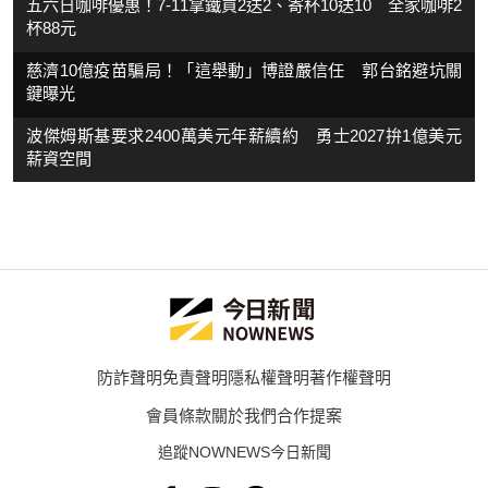
五六日咖啡優惠！7-11拿鐵買2送2、寄杯10送10 全家咖啡2
杯88元
慈濟10億疫苗騙局！「這舉動」博證嚴信任 郭台銘避坑關
鍵曝光
波傑姆斯基要求2400萬美元年薪續約 勇士2027拚1億美元
薪資空間
防詐聲明
免責聲明
隱私權聲明
著作權聲明
會員條款
關於我們
合作提案
追蹤NOWNEWS今日新聞