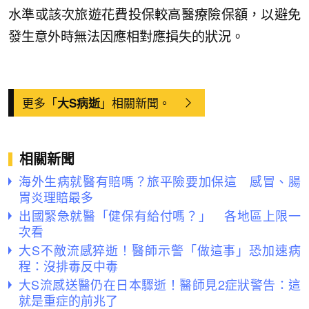
水準或該次旅遊花費投保較高醫療險保額，以避免
發生意外時無法因應相對應損失的狀況。
更多「
」相關新聞。
大S病逝
相關新聞
海外生病就醫有賠嗎？旅平險要加保這 感冒、腸
胃炎理賠最多
出國緊急就醫「健保有給付嗎？」 各地區上限一
次看
大S不敵流感猝逝！醫師示警「做這事」恐加速病
程：沒排毒反中毒
大S流感送醫仍在日本驟逝！醫師見2症狀警告：這
就是重症的前兆了