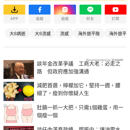
APP
追蹤
追蹤
好友
訂閱
大S病逝
大S流感
流感
海外旅平險
海外旅平
Recommended by
談年金改革爭議 工商大老：必走之
路 但政府應加強溝通
PR
減肥首選，檸檬加它，堅持一週，腰
細了，瘦到你懷疑人生
PR
肚腩一抓一大把，只需1個雞蛋，用一
個瘦一個
談任內滿意政績 鄧振中：讓油電水