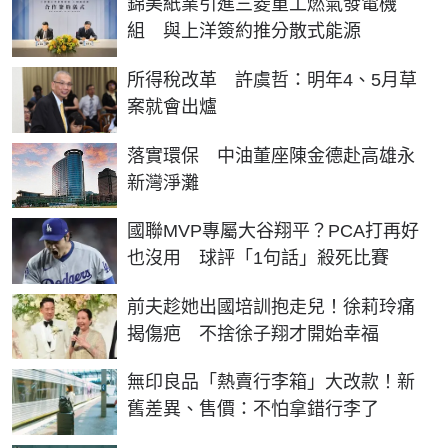
錦美紙業引進三菱重工燃氣發電機
組 與上洋簽約推分散式能源
所得稅改革 許虞哲：明年4、5月草
案就會出爐
落實環保 中油董座陳金德赴高雄永
新灣淨灘
國聯MVP專屬大谷翔平？PCA打再好
也沒用 球評「1句話」殺死比賽
前夫趁她出國培訓抱走兒！徐莉玲痛
揭傷疤 不捨徐子翔才開始幸福
無印良品「熱賣行李箱」大改款！新
舊差異、售價：不怕拿錯行李了