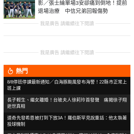
影／張士綸單場3安卻痛到倒地！提前
退場治療 中信兄弟回報傷勢
我是廣告 請繼續往下閱讀
我是廣告 請繼續往下閱讀
熱門
8/8停班停課最新通知／白海豚颱風發布海警！22縣市正常上
班上課
長子輕生、繼女離婚！台玻夫人徐莉玲首發聲 痛揭徐子翔
逝世真相
道奇先發希恩被打到下放3A！羅伯斯罕見說重話：他太執著
投球機制