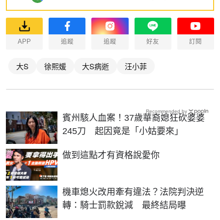
APP
追蹤
追蹤
好友
訂閱
大S
徐熙媛
大S病逝
汪小菲
Recommended by
賓州駭人血案！37歲華裔媳狂砍婆婆
245刀 起因竟是「小姑要來」
PR
做到這點才有資格說愛你
機車熄火改用牽有違法？法院判決逆
轉：騎士罰款銳減 最終結局曝