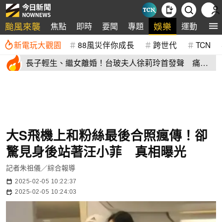
颱風來襲
娛樂
焦點
即時
要聞
專題
運動
全
新電玩大觀園
88風災伴你成長
跨世代
TCN
長子輕生、繼女離婚！台玻夫人徐莉玲首發聲 痛揭
徐子翔逝世真相
大S飛機上和粉絲最後合照瘋傳！卻
驚見身後站著汪小菲 真相曝光
記者朱祖儀／綜合報導
2025-02-05 10:22:37
2025-02-05 10:24:03