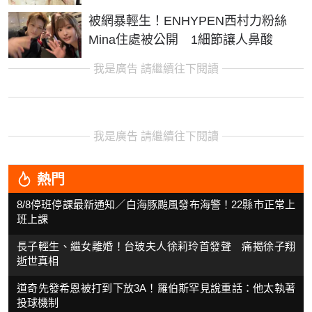
被網暴輕生！ENHYPEN西村力粉絲
Mina住處被公開 1細節讓人鼻酸
我是廣告 請繼續往下閱讀
我是廣告 請繼續往下閱讀
熱門
8/8停班停課最新通知／白海豚颱風發布海警！22縣市正常上
班上課
長子輕生、繼女離婚！台玻夫人徐莉玲首發聲 痛揭徐子翔
逝世真相
道奇先發希恩被打到下放3A！羅伯斯罕見說重話：他太執著
投球機制