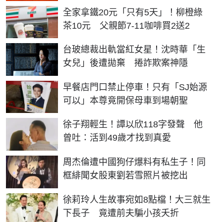
全家拿鐵20元「只有5天」！柳橙綠
茶10元 父親節7-11咖啡買2送2
台玻總裁出軌當紅女星！沈時華「生
女兒」後遭拋棄 捲詐欺案神隱
早餐店門口禁止停車！只有「SJ始源
可以」本尊竟開保母車到場朝聖
徐子翔輕生！譚以欣118字發聲 他
曾吐：活到49歲才找到真愛
周杰倫遭中國狗仔爆料有私生子！同
框緋聞女股東劉若雪照片被挖出
徐莉玲人生故事宛如8點檔！大三就生
下長子 竟遭前夫騙小孩夭折