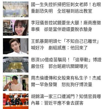
國一生失控折掃把狂刺女老師！右眼
重創恐失明 全班嚇到逃出教室
李冠儀昔控試鏡要坐大腿！廠商應徵
車模 卻是當伴遊還要脫衣驗身
王凱暴斃明頭七「不知自己已離世」
喊好冷 劇組感應：他回來了
慈濟10億疫苗騙局！「這舉動」博證
嚴信任 郭台銘避坑關鍵曝光
周杰倫遭傳和女股東有私生子！杰威
爾一早急發聲 怒批狗仔博流量
胡錦濤一家三口遭滅門？知情官員曝
內幕：習近平應不會去謀害