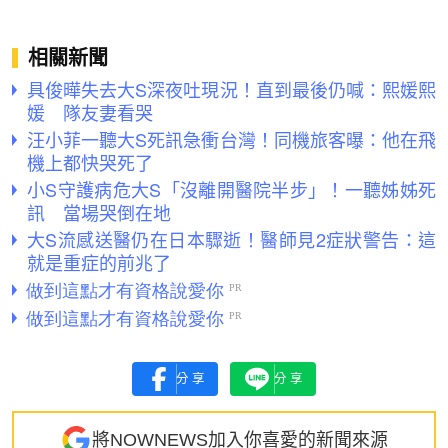
相關新聞
具俊曄失去大S深夜吐現況！直到最後仍喊：熙媛熙
媛 隊友妻看哭
汪小菲一聽大S死訊急衝台灣！同機旅客曝：他在飛
機上都快哭死了
小S守護病危大S「沒離開醫院半步」！一聽姊姊死
訊 當場哭倒在地
大S流感送醫仍在日本驟逝！醫師見2症狀警告：這
就是重症的前兆了
分享
分享
將NOWNEWS加入你喜愛的新聞來源