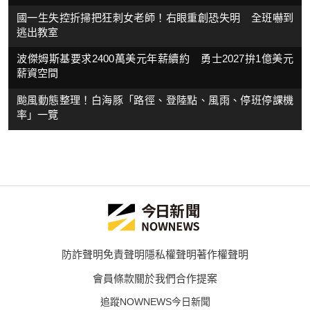
國一生失控折掃把狂刺女老師！右眼重創恐失明 全班嚇到
逃出教室
波傑姆斯基要求2400萬美元年薪續約 勇士2027拚1億美元
薪資空間
颱風動態整理！白海豚「路徑、登陸點、風雨、停班停課機
率」一覽
防詐聲明
免責聲明
隱私權聲明
著作權聲明
會員條款
關於我們
合作提案
追蹤NOWNEWS今日新聞