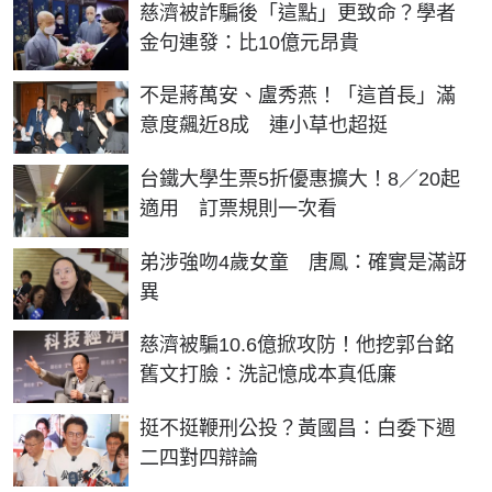
慈濟被詐騙後「這點」更致命？學者
金句連發：比10億元昂貴
不是蔣萬安、盧秀燕！「這首長」滿
意度飆近8成 連小草也超挺
台鐵大學生票5折優惠擴大！8／20起
適用 訂票規則一次看
弟涉強吻4歲女童 唐鳳：確實是滿訝
異
慈濟被騙10.6億掀攻防！他挖郭台銘
舊文打臉：洗記憶成本真低廉
挺不挺鞭刑公投？黃國昌：白委下週
二四對四辯論