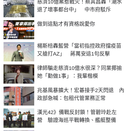
慈濟10億案惹戰火！蔡其昌轟「潮水
退了壞事都台中」 中市府駁斥
PR
做到這點才有資格說愛你
楊斯棓轟藍營「當初指控政府擋疫苗
又搶打AZ」 蔣萬安這1句反擊
律師騙走慈濟10億水很深？同業揶揄
她「勤做1事」：我輩楷模
兆基風暴擴大！宏碁接手2天閃退 內
政部急喊：包租代管業務正常
漢光42》備戰反封鎖！管碧玲赴左
營 驗證海巡平戰轉換、艦艇整備