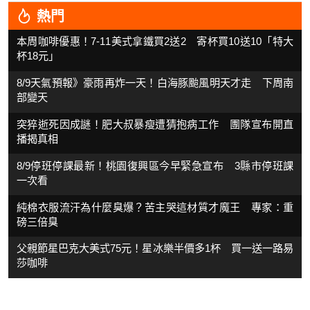
熱門
本周咖啡優惠！7-11美式拿鐵買2送2 寄杯買10送10「特大
杯18元」
8/9天氣預報》豪雨再炸一天！白海豚颱風明天才走 下周南
部變天
突猝逝死因成謎！肥大叔暴瘦遭猜抱病工作 團隊宣布開直
播揭真相
8/9停班停課最新！桃園復興區今早緊急宣布 3縣市停班課
一次看
純棉衣服流汗為什麼臭爆？苦主哭這材質才魔王 專家：重
磅三倍臭
父親節星巴克大美式75元！星冰樂半價多1杯 買一送一路易
莎咖啡