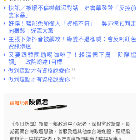
快訊／被爆不倫戀鹹濕對話 史書華發聲「反控前
妻家暴」
好糗！藍罷免領銜人「資格不符」 吳沛憶預判走
向狠酸：違憲大黨
主張下架抖音被網攻！綠委不退卻喊：會反制紅色
資訊滲透
又要跟韓國瑜喝咖啡了！賴清德下周「院際協
調」 政院盼達1目標
陳佩君
編輯記者
《今日新聞》新聞一部政治中心記者，深根黨政新聞，長
期觀察台灣政壇脈動，曾服務過其他家台灣媒體，歷經編
輯與第一線採訪記者，多年累積新聞判斷與臨場反應。