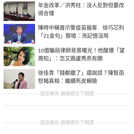
年金改革／洪秀柱：沒人反對但要改
得合理
陳時中稱曾示警疫苗掮客 徐巧芯列
「21金句」狠嗆：洗記憶沒用
10億騙局律師背景曝光！他酸爆「望
周知」：怎又跟盧秀燕有關
徐佳青「錢都繳了」還說謊？陳智菡
怒揭真相：繼續死皮賴臉
我是廣告 請繼續往下閱讀
我是廣告 請繼續往下閱讀