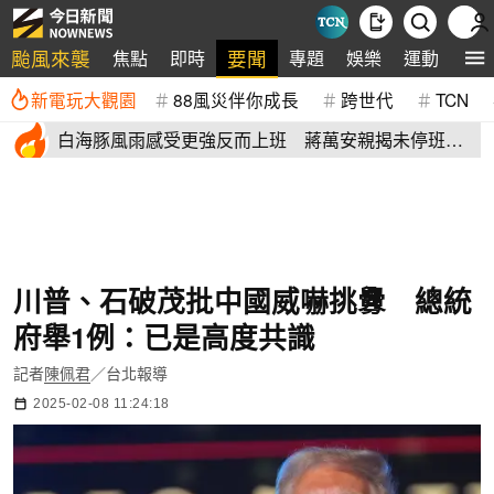
颱風來襲
要聞
焦點
即時
專題
娛樂
運動
全
新電玩大觀園
88風災伴你成長
跨世代
TCN
白海豚風雨感受更強反而上班 蔣萬安親揭未停班課
有這原因
川普、石破茂批中國威嚇挑釁 總統
府舉1例：已是高度共識
記者
陳佩君
／台北報導
2025-02-08 11:24:18