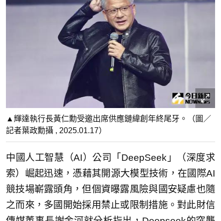
▲輝達執行長黃仁勳受邀出席供應鏈緯創年終尾牙。（圖／
記者葉政勳攝 , 2025.01.17）
中國人工智慧（AI）公司「DeepSeek」（深度求
索）崛起迅速，憑藉其開源大模型技術，在國際AI
競技場嶄露頭角，但個資曝露風險與國安疑慮也隨
之而來，多國開始採用禁止或限制措施。對此財信
傳媒董事長謝金河就分析指出，Deepseek的突襲