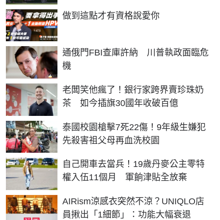
PR
做到這點才有資格說愛你
通俄門FBI查庫許納 川普執政面臨危
機
老闆笑他瘋了！銀行家跨界賣珍珠奶
茶 如今插旗30國年收破百億
泰國校園槍擊7死22傷！9年級生嫌犯
先殺害祖父母再血洗校園
自己開車去當兵！19歲丹麥公主零特
權入伍11個月 軍餉津貼全放棄
AIRism涼感衣突然不涼？UNIQLO店
員揪出「1細節」：功能大幅衰退