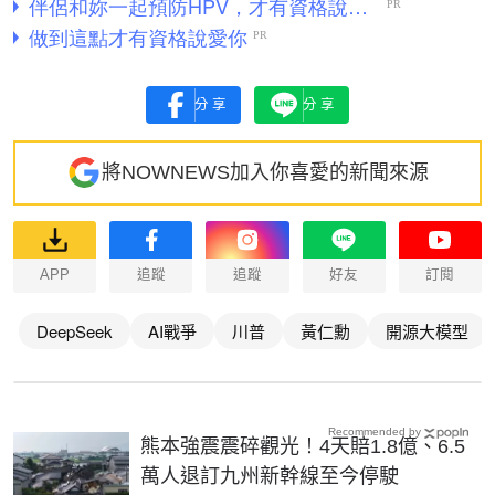
分享
分享
將NOWNEWS加入你喜愛的新聞來源
APP
追蹤
追蹤
好友
訂閱
DeepSeek
AI戰爭
川普
黃仁勳
開源大模型
Recommended by
熊本強震震碎觀光！4天賠1.8億、6.5
萬人退訂九州新幹線至今停駛