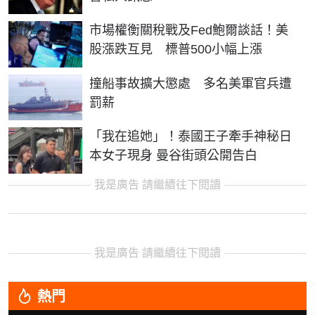
市場權衡關稅戰及Fed鮑爾談話！美
股漲跌互見 標普500小幅上漲
撞船事故擴大懲處 多名美軍官兵遭
罰薪
「我在追她」！泰國王子牽手神秘日
本女子現身 曼谷街頭公開告白
我是廣告 請繼續往下閱讀
我是廣告 請繼續往下閱讀
熱門