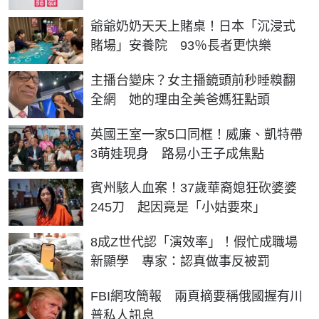
爺爺奶奶天天上賭桌！日本「沉浸式
賭場」安養院 93％長者更快樂
主播台變床？女主播鏡頭前秒睡糗翻
全網 她的理由全美爸媽狂點頭
英國王室一家5口同框！威廉、凱特帶
3萌娃現身 路易小王子成焦點
賓州駭人血案！37歲華裔媳狂砍婆婆
245刀 起因竟是「小姑要來」
8成Z世代認「演效率」！假忙成職場
新顯學 專家：認真做事反被罰
FBI網攻簡報 兩頁摘要稱俄國握有川
普私人訊息