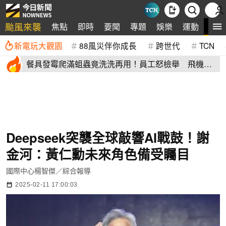
颱風來襲
全
焦點
即時
要聞
專題
娛樂
運動
新電玩大觀園
88風災伴你成長
跨世代
TCN
餐具發霉爬滿蛆蟲竟洗洗再用！員工怒檢舉 飛機餐
空廚爆食安危機
Deepseek突襲全球敲響AI戰鼓！謝
金河：黃仁勳未來角色備受矚目
國際中心楊智傑／綜合報導
2025-02-11 17:00:03