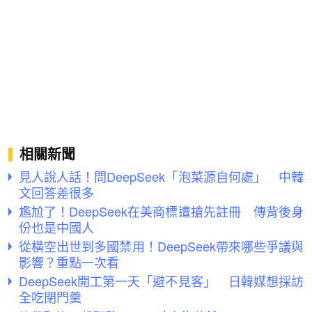
相關新聞
見人說人話！問DeepSeek「泡菜源自何處」 中韓
文回答差很多
尷尬了！DeepSeek在美商標遭搶先註冊 傳背後身
份也是中國人
從橫空出世到多國禁用！DeepSeek帶來哪些爭議與
影響？重點一次看
DeepSeek開工第一天「避不見客」 日韓媒想採訪
全吃閉門羹