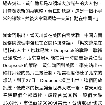
過去幾年，黃仁勳都是AI領域大放光芒的大人物，
川普發表新的AI戰略，黃仁勳缺席，這是一個不尋
常的訊號。然後大家發現這一天黃仁勳在中國。」
謝金河指出，當天川普在美國白宮就職，中國方面
國務院總理李強也在召開科技會議，「梁文鋒是在
場核心人士，也就是說，Deepseek的戰略，戰術
已經成形，北京當局可能在第一時間告訴黃仁勳
Deepseek的策略，黃仁勳回到美國，率先站出來
砲打拜登的晶片三級管制，相當程度傳達了北京的
想法，到了27日，Deepseek橫空出世，這個開放
系統，低成本的模型讓全世界大吃一驚，當天AI產
業鏈股價全都重挫，輝達首當其衝，股價大跌
16.89%，市值蒸發5890億美元，台積電adr也跌