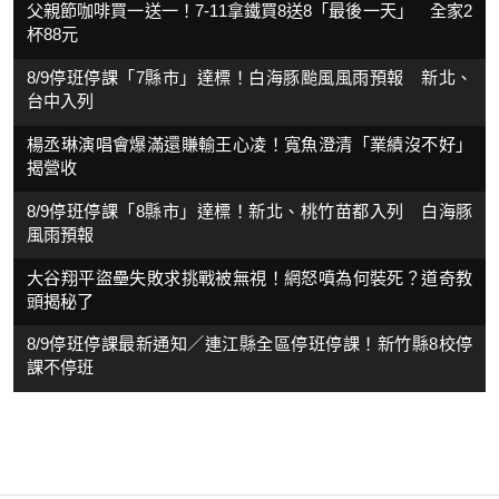
父親節咖啡買一送一！7-11拿鐵買8送8「最後一天」 全家2
杯88元
8/9停班停課「7縣市」達標！白海豚颱風風雨預報 新北、
台中入列
楊丞琳演唱會爆滿還賺輸王心凌！寬魚澄清「業績沒不好」
揭營收
8/9停班停課「8縣市」達標！新北、桃竹苗都入列 白海豚
風雨預報
大谷翔平盜壘失敗求挑戰被無視！網怒噴為何裝死？道奇教
頭揭秘了
8/9停班停課最新通知／連江縣全區停班停課！新竹縣8校停
課不停班